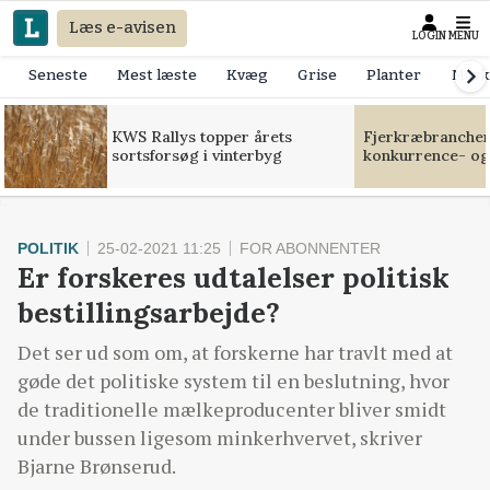
Læs e-avisen
LOGIN
MENU
Seneste
Mest læste
Kvæg
Grise
Planter
Mask
KWS Rallys topper årets
Fjerkræbranchen:
sortsforsøg i vinterbyg
konkurrence- og
POLITIK
25-02-2021 11:25
FOR ABONNENTER
Er forskeres udtalelser politisk
bestillingsarbejde?
Det ser ud som om, at forskerne har travlt med at
gøde det politiske system til en beslutning, hvor
de traditionelle mælkeproducenter bliver smidt
under bussen ligesom minkerhvervet, skriver
Bjarne Brønserud.