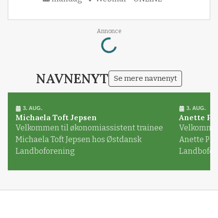
Loading...
Annonce
NAVNENYT
Se mere navnenyt
3. AUG.
3. AUG.
Michaela Toft Jepsen
Anette Pl
Velkommen til økonomiassistent trainee
Velkommen 
Michaela Toft Jepsen hos Østdansk
Anette Pl
Landboforening
Landbofor