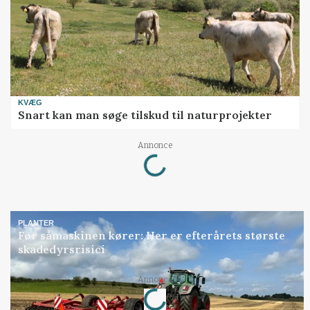
KVÆG
Snart kan man søge tilskud til naturprojekter
Loading...
Annonce
PLANTER
Før såmaskinen kører: Her er efterårets største
skadedyrsrisici
Loading...
Annonce