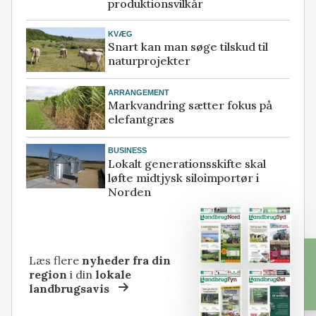
produktionsvilkår
KVÆG
Snart kan man søge tilskud til
naturprojekter
ARRANGEMENT
Markvandring sætter fokus på
elefantgræs
BUSINESS
Lokalt generationsskifte skal
løfte midtjysk siloimportør i
Norden
Læs flere
nyheder fra din
region
i din
lokale
landbrugsavis