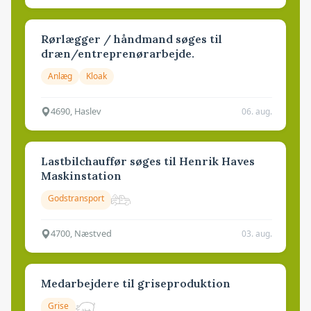
Rørlægger / håndmand søges til
dræn/entreprenørarbejde.
Anlæg
Kloak
4690, Haslev
06. aug.
Lastbilchauffør søges til Henrik Haves
Maskinstation
Godstransport
4700, Næstved
03. aug.
Medarbejdere til griseproduktion
Grise