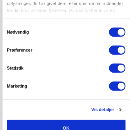
BUSINESS
oplysninger, du har givet dem, eller som de har indsamlet
Fra mark til mur: Byggeriet kan åbne nyt
fra din brug af deres tjenester. Du samtykker til vores
marked for biokul
cookies, hvis du fortsætter med at anvende vores
Loading...
hjemmeside.
Annonce
Samtykkevalg
Nødvendig
Præferencer
Statistik
Marketing
Vis detaljer
POLITIK
»Nu stopper I«: Landbrugsdebattør og
protestgruppe vil demonstrere mod ny
OK