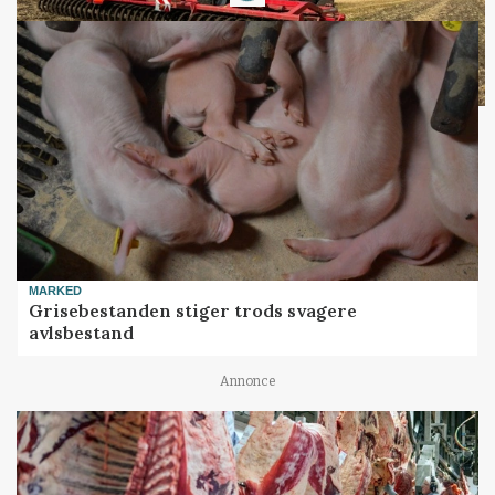
MARKED
Grisebestanden stiger trods svagere
avlsbestand
Annonce