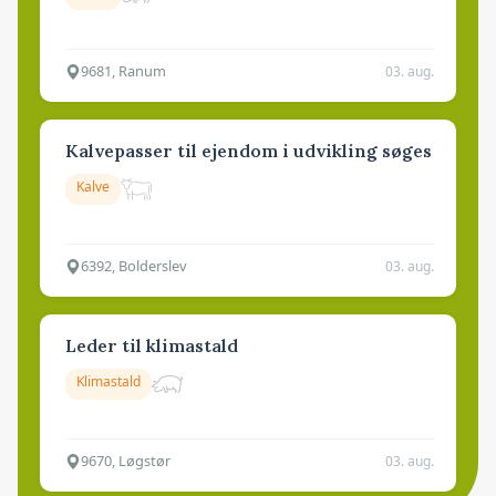
9681, Ranum
03. aug.
Kalvepasser til ejendom i udvikling søges
Kalve
6392, Bolderslev
03. aug.
Leder til klimastald
Klimastald
9670, Løgstør
03. aug.