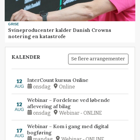
GRISE
Svineproducenter kalder Danish Crowns
notering en katastrofe
KALENDER
Se flere arrangementer
InterCount kursus Online
12
AUG
onsdag
Online
Webinar – Fordelene ved løbende
12
aflevering af bilag
AUG
onsdag
Webinar - ONLINE
Webinar – Kom i gang med digital
17
bogføring
AUG
mandag
Webinar - ONLINE