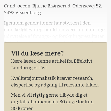
Cand. oecon. Bjarne Brønserud, Odensevej 52,
5492 Vissenbjerg
Igennem generationer har styrken i den
danske fødevareproduktion været den hurtige
udnyttelse af forsøgs- og forskningsresultater.
Dette i kombination med et internationalt
orienteret fødevarehåndværk har skabt
Vil du læse mere?
fundamentet for vore dages fødevareklynge.
Kære læser, denne artikel fra Effektivt
Landbrug er låst.
Kvalitetsjournalistik kræver research,
ekspertise og adgang til relevante kilder.
Men vi vil rigtig gerne tilbyde dig et
digitalt abonnement i 30 dage for kun
30 kroner.