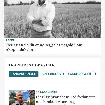
LEDER
Det er en uskik at udlægge et røgslør om
økoproduktion
FRA VORES UGEAVISER
LANDBRUGNORD
LANDBRUGSYD
LANDBRUGFYN
LAND
CAP-I-DANMARK
Fjerkræbranchen: - Vi forlanger
ens konkurrence- og