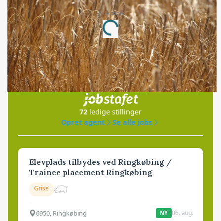
Annonce
Loading...
Jobs
i samarbejde med
72
ledige stillinger
Opret agent
Se alle jobs
Elevplads tilbydes ved Ringkøbing /
Trainee placement Ringkøbing
Grise
6950, Ringkøbing
06. aug.
NY