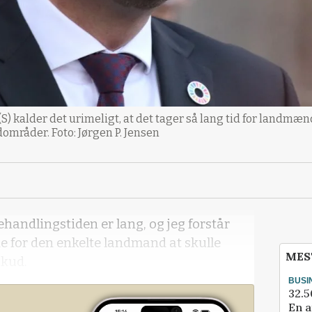
 kalder det urimeligt, at det tager så lang tid for landmæn
dområder. Foto: Jørgen P. Jensen
behandlingstiden er lang, og jeg forstår
nde for den enkelte landmand at skulle
MES
skud.
BUSI
32.5
En a