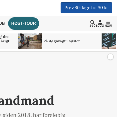
Prøv 30 dage for 30 kr.
OB
HØST-TOUR
SØG
LOGIN
MENU
g den
-årigt
På døgnvagt i høsten
r
 landmand
 siden 2018, har foreløbig