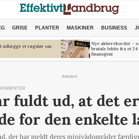
ÆG
GRISE
PLANTER
MASKINER
BUSINESS
J
Nye aktierekorder – o
at udlægge et røgslør om
brutale lektie fra et 24
finansgeni
Annonce
BONNENTER
år fuldt ud, at det e
de for den enkelte
d, der har meldt deres minivådområder færdige