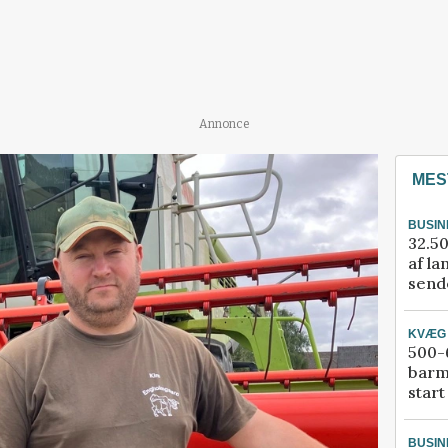
Annonce
MES
BUSIN
32.50
af la
sende
KVÆG
500-6
barm
start
BUSIN