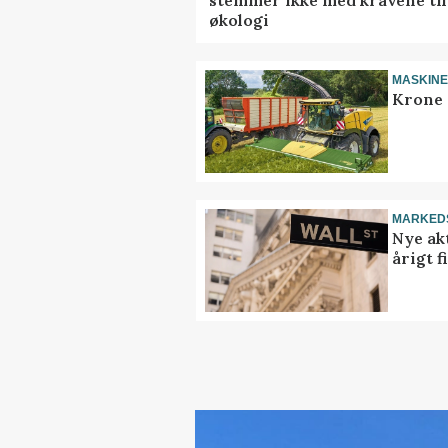
stemmer ikke med kravene til
økologi
MASKIN
Krone 
MARKED
Nye akt
årigt 