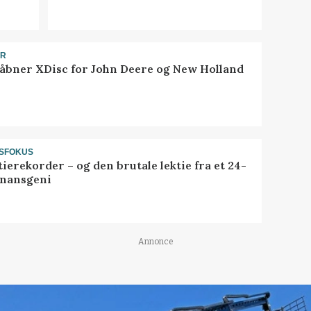
ER
åbner XDisc for John Deere og New Holland
SFOKUS
ierekorder – og den brutale lektie fra et 24-
finansgeni
Annonce