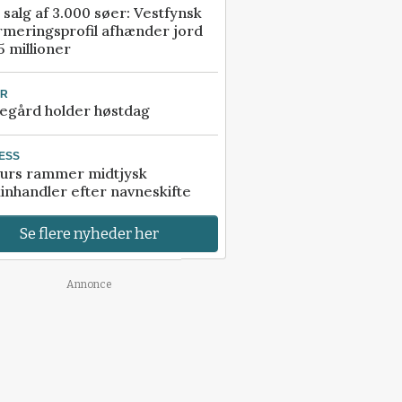
 salg af 3.000 søer: Vestfynsk
rmeringsprofil afhænder jord
5 millioner
UR
egård holder høstdag
ESS
urs rammer midtjysk
inhandler efter navneskifte
Se flere nyheder her
Annonce