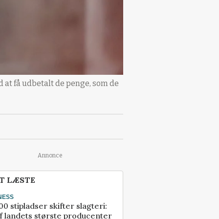
d at få udbetalt de penge, som de
Annonce
T LÆSTE
NESS
00 stipladser skifter slagteri:
f landets største producenter