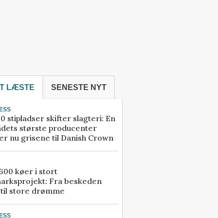
T LÆSTE
SENESTE NYT
ESS
0 stipladser skifter slagteri: En
ndets største producenter
r nu grisene til Danish Crown
00 køer i stort
arksprojekt: Fra beskeden
 til store drømme
ESS