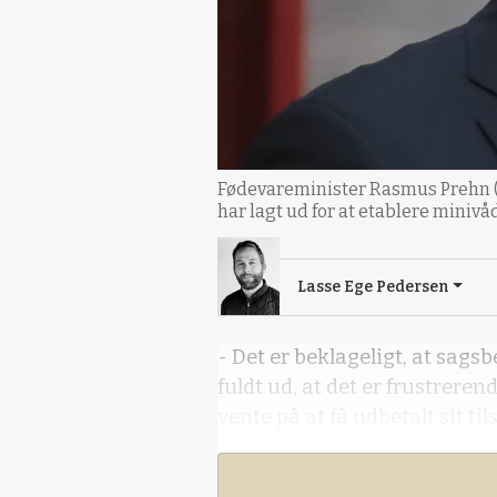
Fødevareminister Rasmus Prehn (S)
har lagt ud for at etablere minivå
Lasse Ege Pedersen
- Det er beklageligt, at sags
fuldt ud, at det er frustrere
vente på at få udbetalt sit til