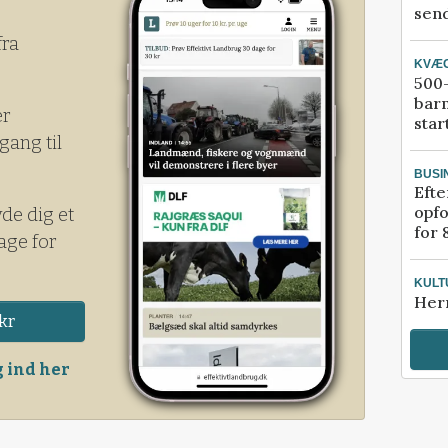
send
fra
KVÆ
500-
bar
er
star
gang til
BUSI
Efte
opfo
yde dig et
for 
age for
KULT
Her
kr
 ind her