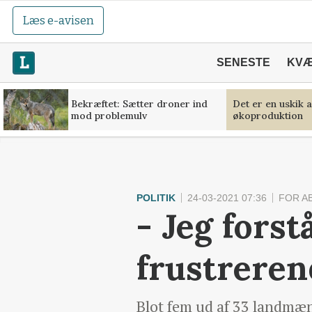
Læs e-avisen
SENESTE
KV
Bekræftet: Sætter droner ind
Det er en uskik 
mod problemulv
økoproduktion
POLITIK
24-03-2021 07:36
FOR A
- Jeg forst
frustreren
Blot fem ud af 33 landmæn