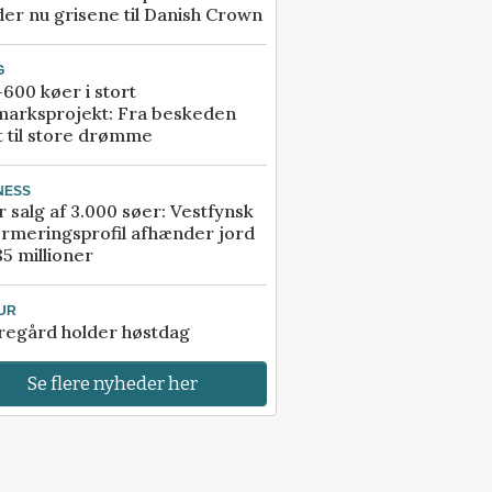
er nu grisene til Danish Crown
G
600 køer i stort
marksprojekt: Fra beskeden
t til store drømme
NESS
r salg af 3.000 søer: Vestfynsk
rmeringsprofil afhænder jord
85 millioner
UR
regård holder høstdag
Se flere nyheder her