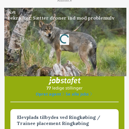
Annonce
ULVE
Bekræftet: Sætter droner ind mod problemulv
Annonce
Loading...
Jobs
i samarbejde med
77
ledige stillinger
Opret agent
Se alle jobs
Elevplads tilbydes ved Ringkøbing /
Trainee placement Ringkøbing