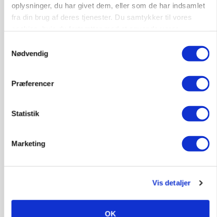
oplysninger, du har givet dem, eller som de har indsamlet
protestgruppe vil demonstrere mod ny
gødskningslov
fra din brug af deres tjenester. Du samtykker til vores
cookies, hvis du fortsætter med at anvende vores
Annonce
hjemmeside.
Samtykkevalg
Nødvendig
POLITIK
Folketinget behandler ny gødskningslov: Sådan
kan den ændre din bedrift fra 2027
Præferencer
Loading...
Annonce
Statistik
Marketing
Vis detaljer
OK