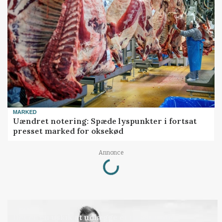
MARKED
Uændret notering: Spæde lyspunkter i fortsat
presset marked for oksekød
Loading...
Annonce
LEDER
Det er en uskik at udlægge et røgslør om