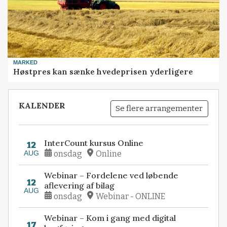
MARKED
Høstpres kan sænke hvedeprisen yderligere
KALENDER
Se flere arrangementer
InterCount kursus Online
12
AUG
onsdag
Online
Webinar – Fordelene ved løbende
12
aflevering af bilag
AUG
onsdag
Webinar - ONLINE
Webinar – Kom i gang med digital
17