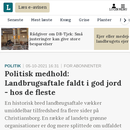
Læs e-avisen
LOGIN
MENU
Seneste
Mest læste
Kvæg
Grise
Planter
Mask
Rådgiver om DB-Tjek: Små
Ejer eller medej
justeringer kan give store
landbrugets ejer
besparelser
POLITIK
05-10-2021 16:31
FOR ABONNENTER
Politisk medhold:
Landbrugsaftale faldt i god jord
- hos de fleste
En historisk bred landbrugsaftale vækker
umiddelbar tilfredshed fra flere sider på
Christiansborg. En række af landets grønne
organisationer er dog mere splittede om udfaldet