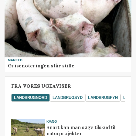
MARKED
Grisenoteringen står stille
FRA VORES UGEAVISER
LANDBRUGNORD
LANDBRUGSYD
LANDBRUGFYN
LAND
KVÆG
Snart kan man søge tilskud til
naturprojekter