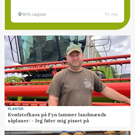
9670, Løgstør
03. aug.
PLANTER
Kvælstofkaos på Fyn lammer landmænds
såplaner: - Jeg føler mig pisset på