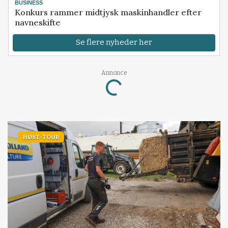
BUSINESS
Konkurs rammer midtjysk maskinhandler efter
navneskifte
Se flere nyheder her
Annonce
Loading...
HØST-TOUR