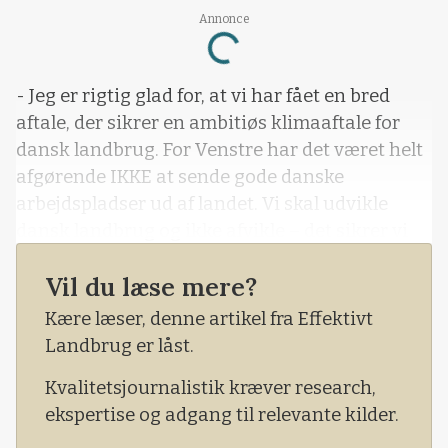
Annonce
Loading...
- Jeg er rigtig glad for, at vi har fået en bred
aftale, der sikrer en ambitiøs klimaaftale for
dansk landbrug. For Venstre har det været helt
afgørende IKKE at sende gode danske
arbejdspladser ud af landet. Vi skal udvikle
dansk landbrug og ikke afvikle – det sikrer vi
med denne her aftale.
Vil du læse mere?
Sådan lyder udmeldingen fra Venstres
Kære læser, denne artikel fra Effektivt
landbrugsordfører Erling Bonnesen om
Landbrug er låst.
mandagens landbrugsaftale.
Kvalitetsjournalistik kræver research,
ekspertise og adgang til relevante kilder.