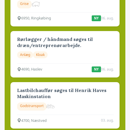
Grise
6950, Ringkøbing
06. aug.
NY
Rørlægger / håndmand søges til
dræn/entreprenørarbejde.
Anlæg
Kloak
4690, Haslev
06. aug.
NY
Lastbilchauffør søges til Henrik Haves
Maskinstation
Godstransport
4700, Næstved
03. aug.