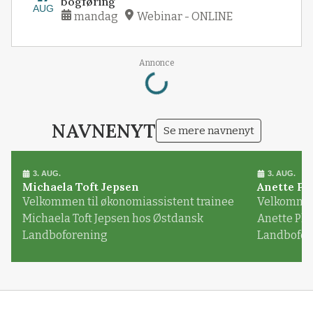
bogføring
AUG
mandag
Webinar - ONLINE
Loading...
Annonce
NAVNENYT
Se mere navnenyt
3. AUG.
3. AUG.
Michaela Toft Jepsen
Anette Pl
Velkommen til økonomiassistent trainee
Velkommen 
Michaela Toft Jepsen hos Østdansk
Anette Pl
Landboforening
Landbofor