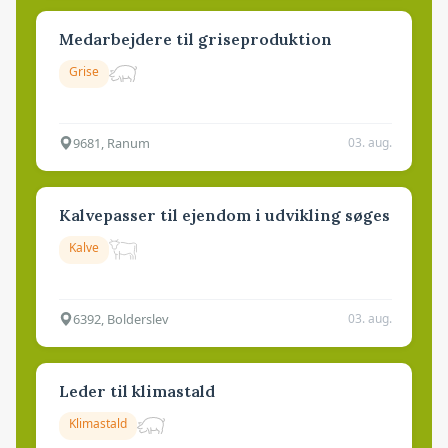
Medarbejdere til griseproduktion
Grise
9681, Ranum
03. aug.
Kalvepasser til ejendom i udvikling søges
Kalve
6392, Bolderslev
03. aug.
Leder til klimastald
Klimastald