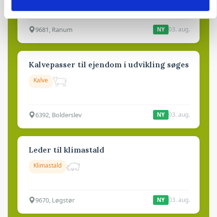
9681, Ranum
03. aug.
NY
Kalvepasser til ejendom i udvikling søges
Kalve
6392, Bolderslev
03. aug.
NY
Leder til klimastald
Klimastald
9670, Løgstør
03. aug.
NY