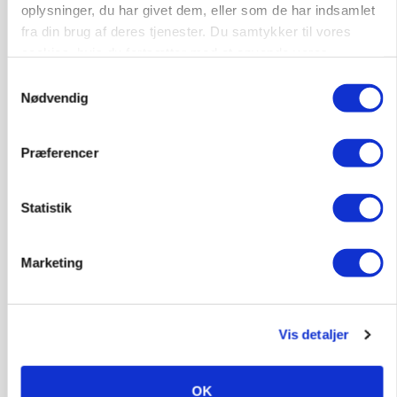
oplysninger, du har givet dem, eller som de har indsamlet
Jobs
fra din brug af deres tjenester. Du samtykker til vores
cookies, hvis du fortsætter med at anvende vores
i samarbejde med
hjemmeside.
Samtykkevalg
Nødvendig
80
ledige stillinger
Opret agent
Se alle jobs
Præferencer
Lastbilchauffør søges til Henrik Haves
Statistik
Maskinstation
Godstransport
Marketing
4700, Næstved
03. aug.
NY
Vis detaljer
Medarbejdere til griseproduktion
Grise
OK