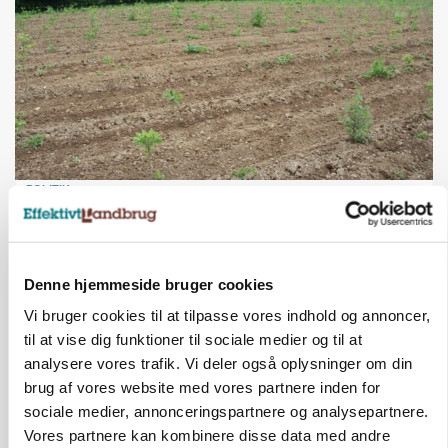
POLITIK
Forud for ny kvælstoflov: Blot ét trepartsprojekt
færdigt i juli
Annonce
Denne hjemmeside bruger cookies
Vi bruger cookies til at tilpasse vores indhold og annoncer,
KULTUR
Økologien står svagest på landet
til at vise dig funktioner til sociale medier og til at
analysere vores trafik. Vi deler også oplysninger om din
Annonce
Loading...
brug af vores website med vores partnere inden for
sociale medier, annonceringspartnere og analysepartnere.
Vores partnere kan kombinere disse data med andre