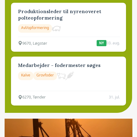
Produktionsleder til nyrenoveret
polteopformering
Avl/opformering
9670, Løgstør
03. aug.
NY
Medarbejder - fodermester søges
Kalve
Grovfoder
6270, Tønder
31. jul.