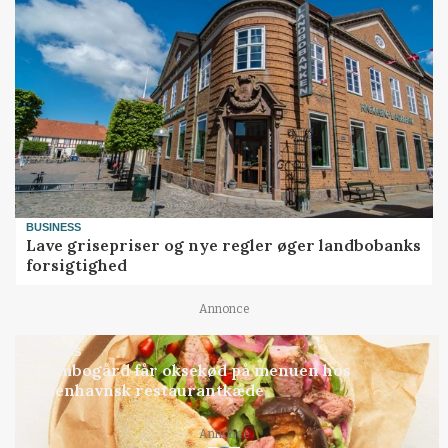
BUSINESS
Lave grisepriser og nye regler øger landbobanks
forsigtighed
Annonce
BUSINESS
Grambogård får oksekød på menuen hos
københavnsk restaurantkæde
Annonce