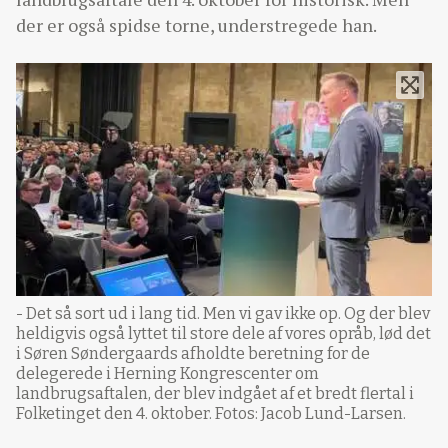
der er også spidse torne, understregede han.
- Det så sort ud i lang tid. Men vi gav ikke op. Og der blev
heldigvis også lyttet til store dele af vores opråb, lød det
i Søren Søndergaards afholdte beretning for de
delegerede i Herning Kongrescenter om
landbrugsaftalen, der blev indgået af et bredt flertal i
Folketinget den 4. oktober. Fotos: Jacob Lund-Larsen.