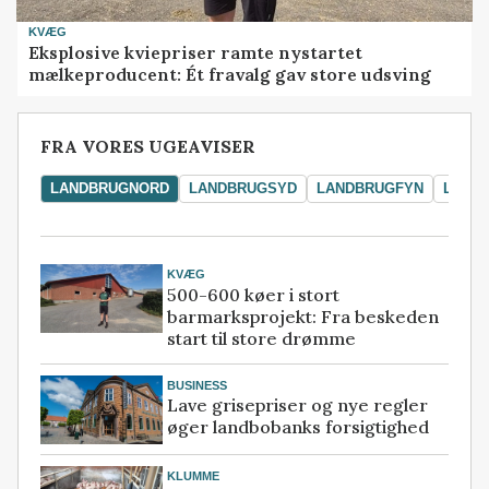
KVÆG
Eksplosive kviepriser ramte nystartet
mælkeproducent: Ét fravalg gav store udsving
FRA VORES UGEAVISER
LANDBRUGNORD
LANDBRUGSYD
LANDBRUGFYN
LAND
KVÆG
500-600 køer i stort
barmarksprojekt: Fra beskeden
start til store drømme
BUSINESS
Lave grisepriser og nye regler
øger landbobanks forsigtighed
KLUMME