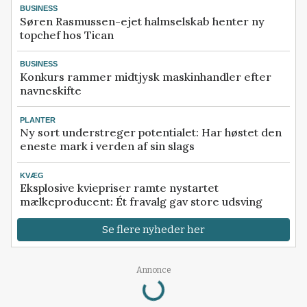
BUSINESS
Søren Rasmussen-ejet halmselskab henter ny
topchef hos Tican
BUSINESS
Konkurs rammer midtjysk maskinhandler efter
navneskifte
PLANTER
Ny sort understreger potentialet: Har høstet den
eneste mark i verden af sin slags
KVÆG
Eksplosive kviepriser ramte nystartet
mælkeproducent: Ét fravalg gav store udsving
Se flere nyheder her
Annonce
Loading...