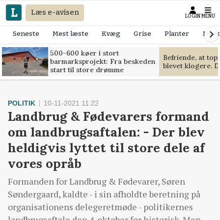
Læs e-avisen
LOGIN
MENU
Seneste
Mest læste
Kvæg
Grise
Planter
Mask
500-600 køer i stort
Befriende, at to
barmarksprojekt: Fra beskeden
blevet klogere. D
start til store drømme
POLITIK
10-11-2021 11:22
Landbrug & Fødevarers formand
om landbrugsaftalen: - Der blev
heldigvis lyttet til store dele af
vores opråb
Formanden for Landbrug & Fødevarer, Søren
Søndergaard, kaldte - i sin afholdte beretning på
organisationens delegeretmøde - politikernes
landbrugsaftale den 4. oktober for historisk. Men