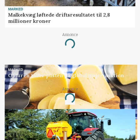
MARKED
Malkekvæg løftede driftsresultatet til 2,8
millioner kroner
Annonce
Loading...
MARKED
Opturen taber pusten på global mejeriauktion
Annonce
Loading...