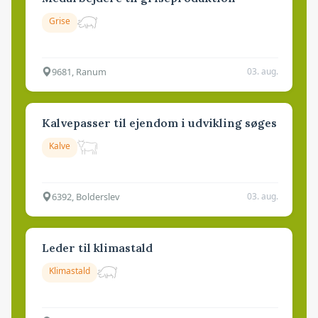
Grise
9681, Ranum
03. aug.
Kalvepasser til ejendom i udvikling søges
Kalve
6392, Bolderslev
03. aug.
Leder til klimastald
Klimastald