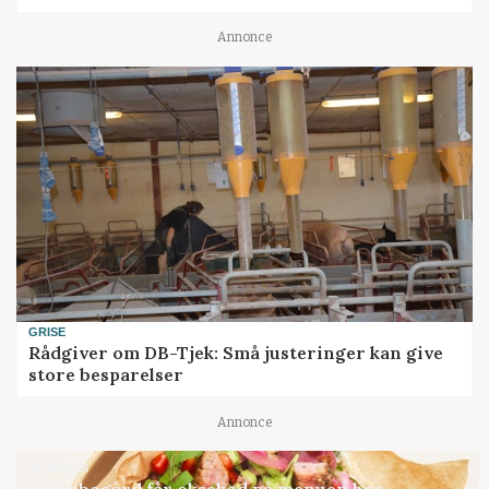
Annonce
GRISE
Rådgiver om DB-Tjek: Små justeringer kan give
store besparelser
Annonce
BUSINESS
Grambogård får oksekød på menuen hos