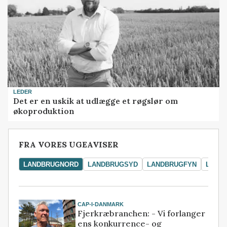
LEDER
Det er en uskik at udlægge et røgslør om
økoproduktion
FRA VORES UGEAVISER
LANDBRUGNORD
LANDBRUGSYD
LANDBRUGFYN
LAND
CAP-I-DANMARK
Fjerkræbranchen: - Vi forlanger
ens konkurrence- og