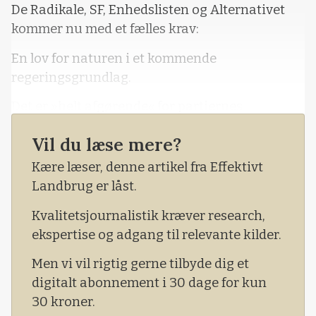
De Radikale, SF, Enhedslisten og Alternativet
kommer nu med et fælles krav:
En lov for naturen i et kommende
regeringsgrundlag.
Det er »helt afgørende« for partiernes
opbakning til en ny regering på deres
Vil du læse mere?
mandater, lyder det fra de fire partier, der stod
sammen om 70-procents målsætningen (om at
Kære læser, denne artikel fra Effektivt
nedbringe de årlige drivhusgasudledninger
Landbrug er låst.
med 70 procent i 2030) frem mod valget i 2019.
Kvalitetsjournalistik kræver research,
ekspertise og adgang til relevante kilder.
Men vi vil rigtig gerne tilbyde dig et
digitalt abonnement i 30 dage for kun
30 kroner.