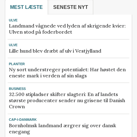
MEST LÆSTE
SENESTE NYT
ULVE
Landmand vågnede ved lyden af skrigende kvier:
Ulven stod på foderbordet
ULVE
Lille hund blev dræbt af ulv i Vestjylland
PLANTER
Ny sort understreger potentialet: Har høstet den
eneste mark i verden af sin slags
BUSINESS
32.500 stipladser skifter slagteri: En af landets
største producenter sender nu grisene til Danish
Crown
CAP-I-DANMARK
Bornholmsk landmand ærgrer sig over dansk
enegang