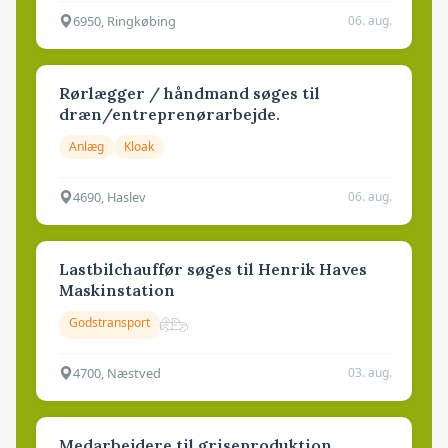
6950, Ringkøbing
06. aug.
Rørlægger / håndmand søges til
dræn/entreprenørarbejde.
Anlæg
Kloak
4690, Haslev
06. aug.
Lastbilchauffør søges til Henrik Haves
Maskinstation
Godstransport
4700, Næstved
03. aug.
Medarbejdere til griseproduktion