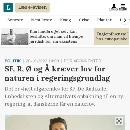
Læs e-avisen
LOGIN
MENU
Seneste
Mest læste
Kvæg
Grise
Planter
Mask
Kun landbruget selv kan
Fugleinfluenza: 
beslutte, om man vil kæmpe
hos europæiske 
juridisk for sin eksistens
POLITIK
20-10-2022 14:00
FOR ABONNENTER
SF, R, Ø og Å kræver lov for
naturen i regeringsgrundlag
Det er »helt afgørende« for SF, De Radikale,
Enhedslisten og Alternativets opbakning til en ny
regering, at danskerne får en naturlov.