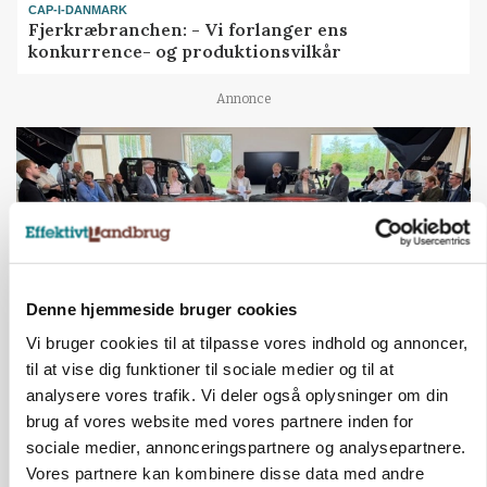
CAP-I-DANMARK
Fjerkræbranchen: - Vi forlanger ens
konkurrence- og produktionsvilkår
Annonce
Denne hjemmeside bruger cookies
Vi bruger cookies til at tilpasse vores indhold og annoncer,
til at vise dig funktioner til sociale medier og til at
analysere vores trafik. Vi deler også oplysninger om din
BUSINESS
Ejer eller medejer? Nyt tv-format udfordrer
brug af vores website med vores partnere inden for
landbrugets ejerstruktur
sociale medier, annonceringspartnere og analysepartnere.
Vores partnere kan kombinere disse data med andre
Annonce