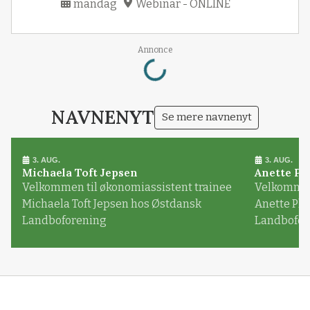
mandag
Webinar - ONLINE
Loading...
Annonce
NAVNENYT
Se mere navnenyt
3. AUG.
3. AUG.
Michaela Toft Jepsen
Anette Pl
Velkommen til økonomiassistent trainee
Velkommen 
Michaela Toft Jepsen hos Østdansk
Anette Pl
Landboforening
Landbofor