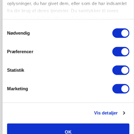
oplysninger, du har givet dem, eller som de har indsamlet
fra din brug af deres tjenester. Du samtykker til vores
MARKED
Russisk mælkepris dykker 23 procent
cookies, hvis du fortsætter med at anvende vores
Loading...
hjemmeside.
Samtykkevalg
Annonce
Nødvendig
Præferencer
Statistik
Marketing
Vis detaljer
BUSINESS
Fra mark til mur: Byggeriet kan åbne nyt
OK
marked for biokul