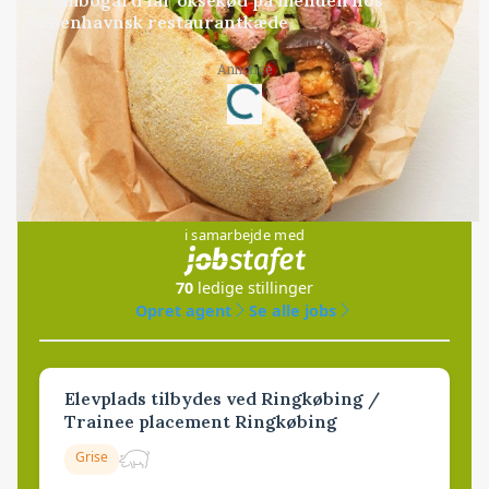
københavnsk restaurantkæde
Loading...
Annonce
Jobs
i samarbejde med
70
ledige stillinger
Opret agent
Se alle jobs
Elevplads tilbydes ved Ringkøbing /
Trainee placement Ringkøbing
Grise