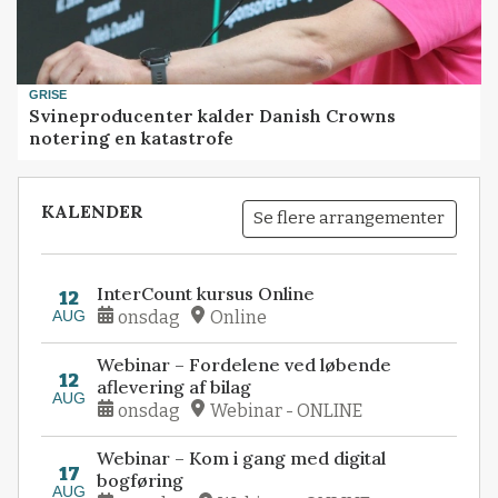
GRISE
Svineproducenter kalder Danish Crowns
notering en katastrofe
KALENDER
Se flere arrangementer
InterCount kursus Online
12
AUG
onsdag
Online
Webinar – Fordelene ved løbende
12
aflevering af bilag
AUG
onsdag
Webinar - ONLINE
Webinar – Kom i gang med digital
17
bogføring
AUG