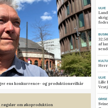
ULVE
Land
skrig
fode
BUSIN
32.50
af la
sende
KULT
Herr
ULVE
Lille
ger ens konkurrence- og produktionsvilkår
Vestj
GRISE
Svin
et røgslør om økoproduktion