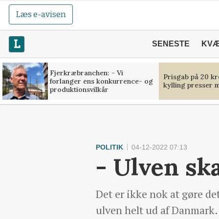
Læs e-avisen
SENESTE
KV
Fjerkræbranchen: - Vi
Prisgab på 20 kr
forlanger ens konkurrence- og
kylling presser 
produktionsvilkår
POLITIK
04-12-2022 07:13
- Ulven sk
Det er ikke nok at gøre d
ulven helt ud af Danmark.