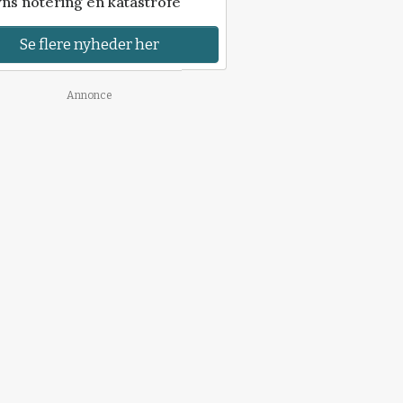
ns notering en katastrofe
Se flere nyheder her
Annonce