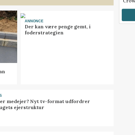
Crow
ANNONCE
Der kan være penge gemt, i
foderstrategien
kan
S
ller medejer? Nyt tv-format udfordrer
ugets ejerstruktur