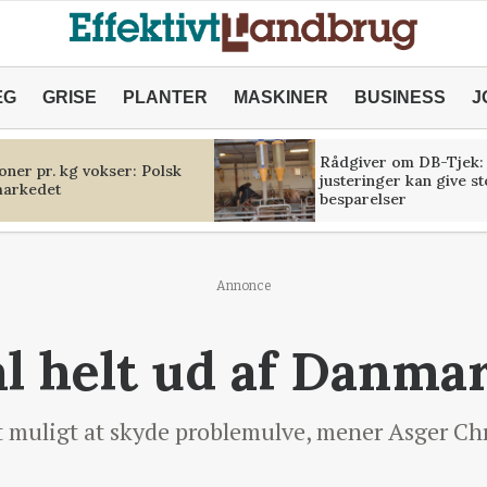
ÆG
GRISE
PLANTER
MASKINER
BUSINESS
J
Rådgiver om DB-Tjek:
oner pr. kg vokser: Polsk
justeringer kan give s
markedet
besparelser
Annonce
al helt ud af Danma
et muligt at skyde problemulve, mener Asger Ch