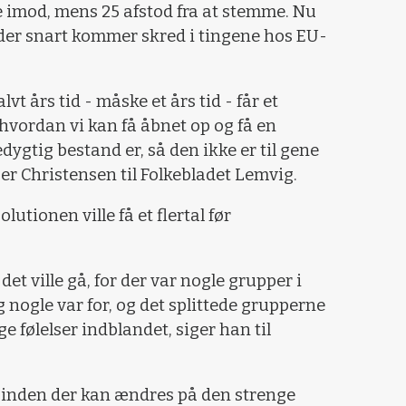
 imod, mens 25 afstod fra at stemme. Nu
 der snart kommer skred i tingene hos EU-
halvt års tid - måske et års tid - får et
vordan vi kan få åbnet op og få en
ygtig bestand er, så den ikke er til gene
er Christensen til Folkebladet Lemvig.
lutionen ville få et flertal før
det ville gå, for der var nogle grupper i
 nogle var for, og det splittede grupperne
e følelser indblandet, siger han til
r, inden der kan ændres på den strenge