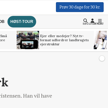
Prøv 30 dage for 30 kr.
OB
HØST-TOUR
SØG
LOGIN
MENU
 Små
Ejer eller medejer? Nyt tv-
tore
format udfordrer landbrugets
ejerstruktur
rk
ristensen. Han vil have