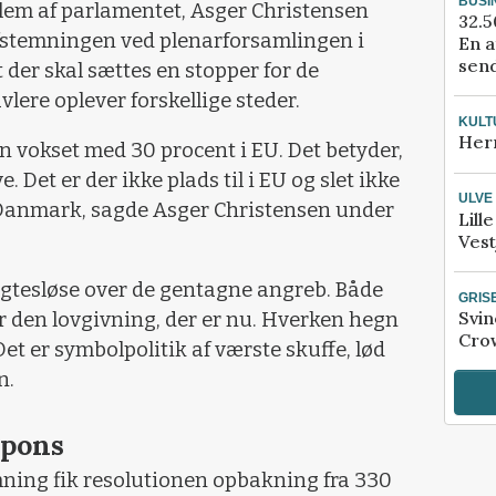
BUSI
lem af parlamentet, Asger Christensen
32.5
afstemningen ved plenarforsamlingen i
En a
send
t der skal sættes en stopper for de
lere oplever forskellige steder.
KULT
Her
n vokset med 30 procent i EU. Det betyder,
e. Det er der ikke plads til i EU og slet ikke
ULVE
 Danmark, sagde Asger Christensen under
Lill
Vest
gtesløse over de gentagne angreb. Både
GRIS
Svin
 den lovgivning, der er nu. Hverken hegn
Crow
Det er symbolpolitik af værste skuffe, lød
n.
spons
mning fik resolutionen opbakning fra 330