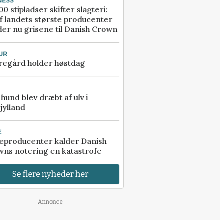
NESS
00 stipladser skifter slagteri:
f landets største producenter
er nu grisene til Danish Crown
UR
regård holder høstdag
e hund blev dræbt af ulv i
jylland
E
eproducenter kalder Danish
ns notering en katastrofe
Se flere nyheder her
Annonce