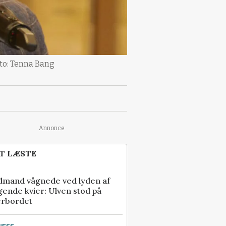
oto: Tenna Bang
Annonce
T LÆSTE
dmand vågnede ved lyden af
gende kvier: Ulven stod på
erbordet