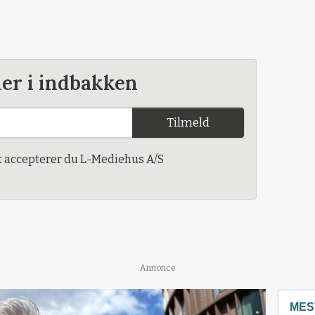
der i indbakken
Tilmeld
t accepterer du L-Mediehus A/S
Annonce
MES