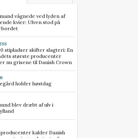
mand vågnede ved lyden af
ende kvier: Ulven stod på
rbordet
ESS
0 stipladser skifter slagteri: En
ndets største producenter
r nu grisene til Danish Crown
UR
egård holder høstdag
 hund blev dræbt af ulv i
ylland
eproducenter kalder Danish