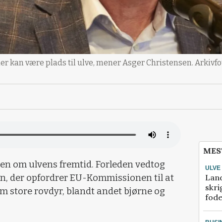
at der kan være plads til ulve, mener Asger Christensen. Arkivf
MES
tten om ulvens fremtid. Forleden vedtog
ULVE
Lan
n, der opfordrer EU-Kommissionen til at
skri
m store rovdyr, blandt andet bjørne og
fod