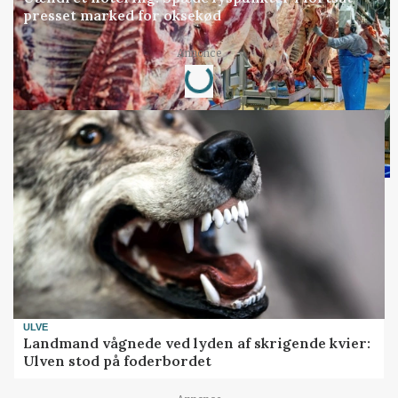
presset marked for oksekød
Loading...
Annonce
ULVE
Landmand vågnede ved lyden af skrigende kvier:
Ulven stod på foderbordet