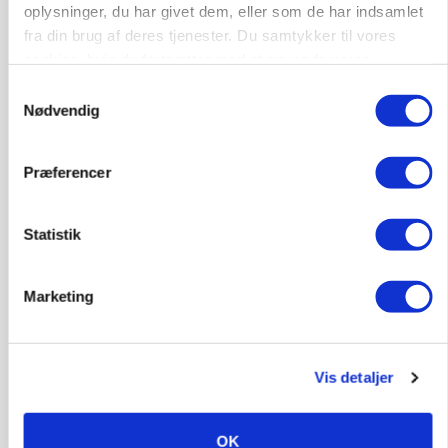
»Nu stopper I«: Landbrugsdebattør og
oplysninger, du har givet dem, eller som de har indsamlet
protestgruppe vil demonstrere mod ny
fra din brug af deres tjenester. Du samtykker til vores
gødskningslov
cookies, hvis du fortsætter med at anvende vores
hjemmeside.
Annonce
Samtykkevalg
Nødvendig
POLITIK
Folketinget behandler ny gødskningslov: Sådan
kan den ændre din bedrift fra 2027
Præferencer
Loading...
Annonce
Statistik
Marketing
Vis detaljer
OK