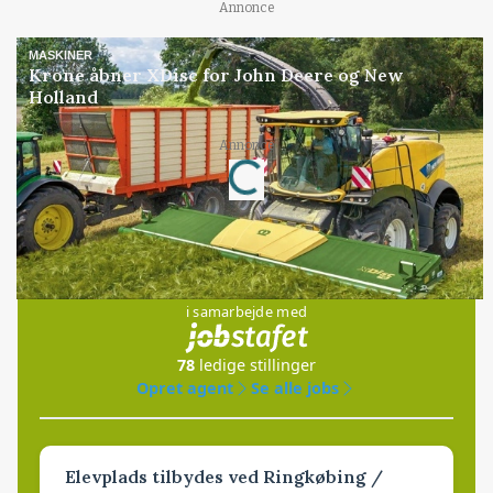
Annonce
MASKINER
Krone åbner XDisc for John Deere og New
Holland
Annonce
Loading...
Jobs
i samarbejde med
78
ledige stillinger
Opret agent
Se alle jobs
Elevplads tilbydes ved Ringkøbing /