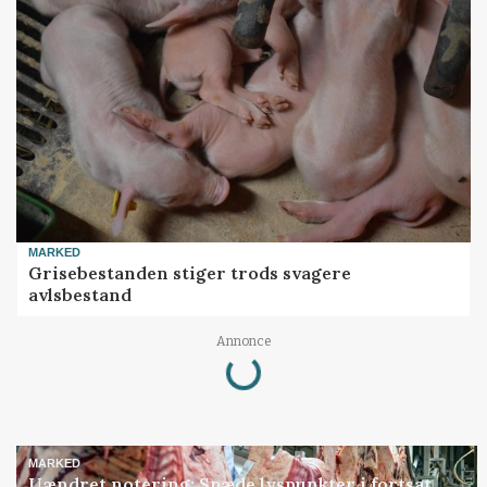
MARKED
Grisebestanden stiger trods svagere
avlsbestand
Loading...
Annonce
MARKED
Uændret notering: Spæde lyspunkter i fortsat