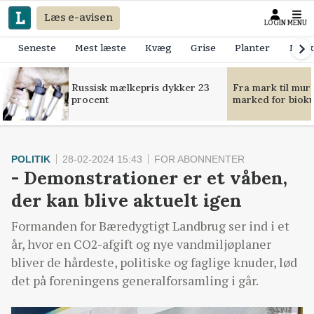
Læs e-avisen
LOGIN
MENU
Seneste
Mest læste
Kvæg
Grise
Planter
Mask
Russisk mælkepris dykker 23
Fra mark til mur
procent
marked for bioku
POLITIK
28-02-2024 15:43
FOR ABONNENTER
- Demonstrationer er et våben,
der kan blive aktuelt igen
Formanden for Bæredygtigt Landbrug ser ind i et
år, hvor en CO2-afgift og nye vandmiljøplaner
bliver de hårdeste, politiske og faglige knuder, lød
det på foreningens generalforsamling i går.