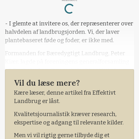
Loading...
- I glemte at invitere os, der repræsenterer over
halvdelen af landbrugsjorden. Vi, der laver
plantebaseret føde og foder, er ikke med.
Formanden for Bæredygtigt Landbrug, Peter
Kiær, lagde på foreningens generalforsamling
på Bygholm Landbrugsskole ikke skjul på sin
skuffelse over regeringen.
Vil du læse mere?
Politikerne har således valgt ikke at invitere
Kære læser, denne artikel fra Effektivt
landmandsforeningen til de igangværende
Landbrug er låst.
trepartsforhandlinger om en CO2-afgift på
Kvalitetsjournalistik kræver research,
landbruget.
ekspertise og adgang til relevante kilder.
Men vi vil rigtig gerne tilbyde dig et