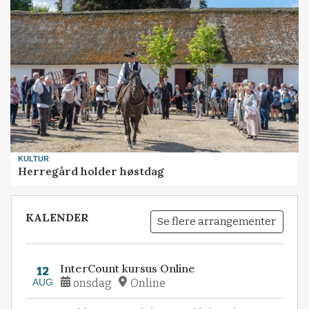
KULTUR
Herregård holder høstdag
KALENDER
Se flere arrangementer
InterCount kursus Online
12
AUG
onsdag
Online