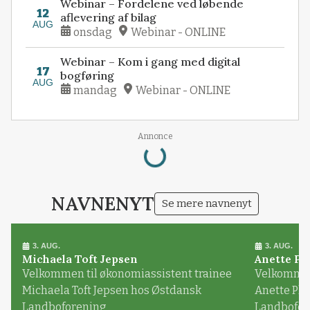
Webinar – Fordelene ved løbende
12
aflevering af bilag
AUG
onsdag
Webinar - ONLINE
Webinar – Kom i gang med digital
17
bogføring
AUG
mandag
Webinar - ONLINE
Loading...
Annonce
NAVNENYT
Se mere navnenyt
3. AUG.
3. AUG.
Michaela Toft Jepsen
Anette Pl
Velkommen til økonomiassistent trainee
Velkommen 
Michaela Toft Jepsen hos Østdansk
Anette Pl
Landboforening
Landbofor