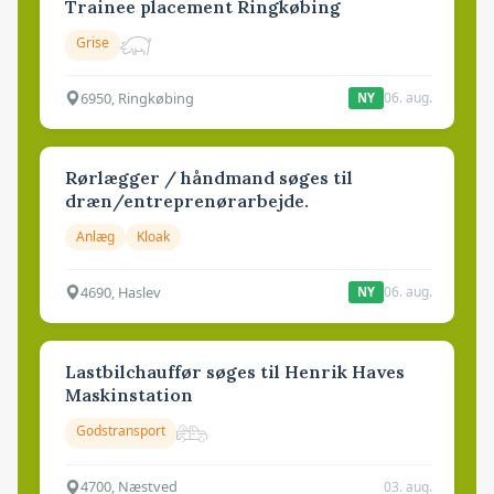
Trainee placement Ringkøbing
Grise
6950, Ringkøbing
06. aug.
NY
Rørlægger / håndmand søges til
dræn/entreprenørarbejde.
Anlæg
Kloak
4690, Haslev
06. aug.
NY
Lastbilchauffør søges til Henrik Haves
Maskinstation
Godstransport
4700, Næstved
03. aug.