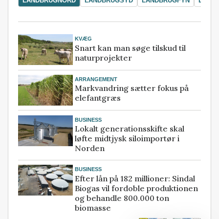
LANDBRUGNORD
LANDBRUGSYD
LANDBRUGFYN
LAND
KVÆG
Snart kan man søge tilskud til
naturprojekter
ARRANGEMENT
Markvandring sætter fokus på
elefantgræs
BUSINESS
Lokalt generationsskifte skal
løfte midtjysk siloimportør i
Norden
BUSINESS
Efter lån på 182 millioner: Sindal
Biogas vil fordoble produktionen
og behandle 800.000 ton
biomasse