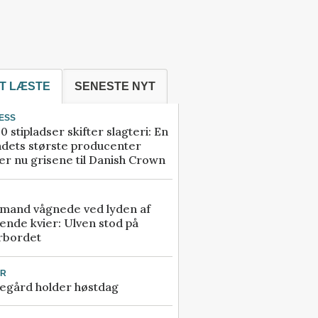
T LÆSTE
SENESTE NYT
ESS
0 stipladser skifter slagteri: En
ndets største producenter
r nu grisene til Danish Crown
mand vågnede ved lyden af
ende kvier: Ulven stod på
rbordet
UR
egård holder høstdag