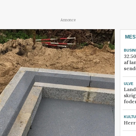
Annonce
MES
BUSIN
32.50
af la
sende
ULVE
Land
skrig
fode
KULT
Herr