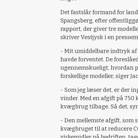
Det fastslår formand for lan
Spangsberg, efter offentligg
rapport, der giver tre modelle
skriver Vestjysk i en pressem
- Mit umiddelbare indtryk af r
havde forventet. De foreslåed
ugennemskueligt, hvordan pe
forskellige modeller, siger J
- Som jeg læser det, er der 
vinder. Med en afgift på 750 
kvægbrug tilbage. Så det, syn
- Den mellemste afgift, som s
kvægbruget til at reducere 
virkemidler på bedriften, tage