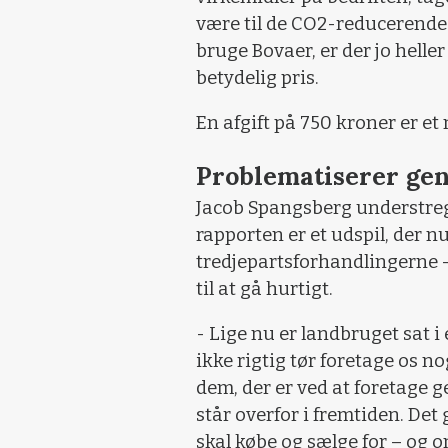
være til de CO2-reducerende ti
bruge Bovaer, er der jo heller
betydelig pris.
En afgift på 750 kroner er et
Problematiserer gen
Jacob Spangsberg understrege
rapporten er et udspil, der 
tredjepartsforhandlingerne
til at gå hurtigt.
- Lige nu er landbruget sat i
ikke rigtig tør foretage os n
dem, der er ved at foretage g
står overfor i fremtiden. De
skal købe og sælge for – og o