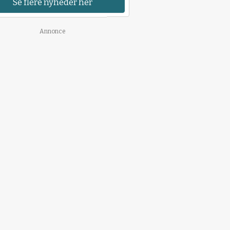
Se flere nyheder her
Annonce