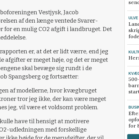
send
dboforeningen Vestjysk, Jacob
ULVE
ørelsen af den længe ventede Svarer-
Lan
r for en mulig CO2 afgift i landbruget. Det
skri
fod
eddelelse.
apporten er, at det er lidt værre, end jeg
KULT
Her
e afgifter er meget høje, og det er meget
ngene skal bevæge sig rundt i de
KVÆ
acob Spangsberg og fortsætter:
500-
bar
ingen af modellerne, hvor kvægbruget
star
kroner tror jeg ikke, der kan være meget
es jeg, vil være et voldsomt problem.
BUSI
Efte
opfo
kulle have til hensigt at motivere
for 
CO2-udledningen med forskellige
r ikke højde for de merudgifter, der vil