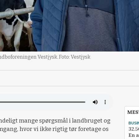
ndboforeningen Vestjysk. Foto: Vestjysk
MES
endeligt mange spørgsmål i landbruget og
BUSI
32.5
mgang, hvor vi ikke rigtig tør foretage os
En a