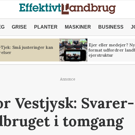
ÆG
GRISE
PLANTER
MASKINER
BUSINESS
J
Ejer eller medejer? Ny
Tjek: Små justeringer kan
format udfordrer land
relser
ejerstruktur
Annonce
r Vestjysk: Svarer
dbruget i tomgang