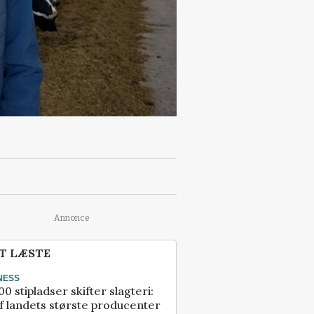
Annonce
T LÆSTE
NESS
00 stipladser skifter slagteri:
f landets største producenter