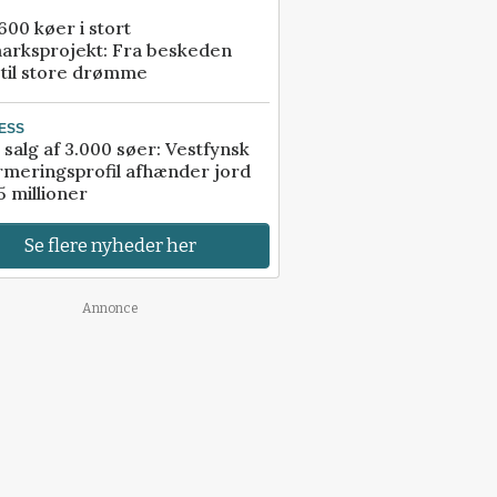
00 køer i stort
arksprojekt: Fra beskeden
 til store drømme
ESS
 salg af 3.000 søer: Vestfynsk
rmeringsprofil afhænder jord
5 millioner
Se flere nyheder her
Annonce