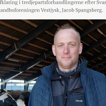
afklaring i tredjepartsforhandlingerne efter Sva
landboforeningen Vestjysk, Jacob Spangsberg.