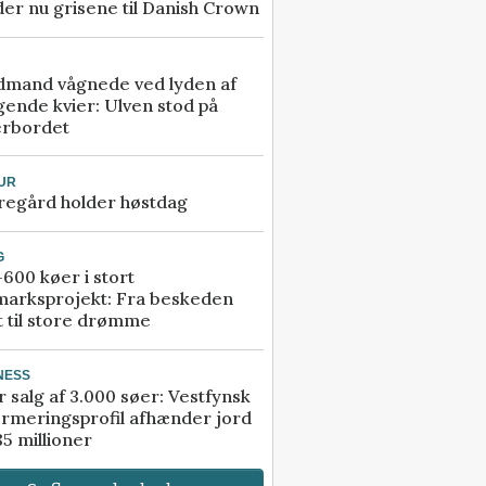
er nu grisene til Danish Crown
dmand vågnede ved lyden af
gende kvier: Ulven stod på
erbordet
UR
regård holder høstdag
G
600 køer i stort
marksprojekt: Fra beskeden
t til store drømme
NESS
r salg af 3.000 søer: Vestfynsk
rmeringsprofil afhænder jord
85 millioner