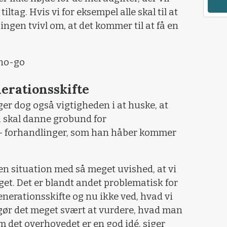
ltag. Hvis vi for eksempel alle skal til at
 ingen tvivl om, at det kommer til at få en
 no-go
erationsskifte
r dog også vigtigheden i at huske, at
nu skal danne grobund for
 – forhandlinger, som han håber kommer
 en situation med så meget uvished, at vi
oget. Det er blandt andet problematisk for
enerationsskifte og nu ikke ved, hvad vi
t gør det meget svært at vurdere, hvad man
m det overhovedet er en god idé, siger