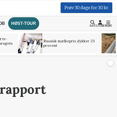
Prøv 30 dage for 30 kr.
OB
HØST-TOUR
SØG
LOGIN
MENU
t tv-
Russisk mælkepris dykker 23
brugets
procent
-rapport