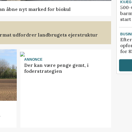
KVÆG
500-6
kan åbne nyt marked for biokul
barm
start
format udfordrer landbrugets ejerstruktur
BUSIN
Efter
opfo
for 8
ANNONCE
Der kan være penge gemt, i
foderstrategien
n