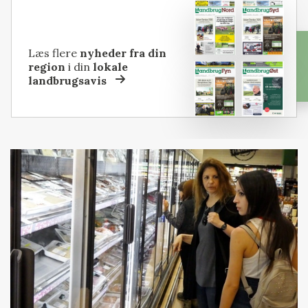
Læs flere
nyheder fra din
region
i din
lokale
landbrugsavis