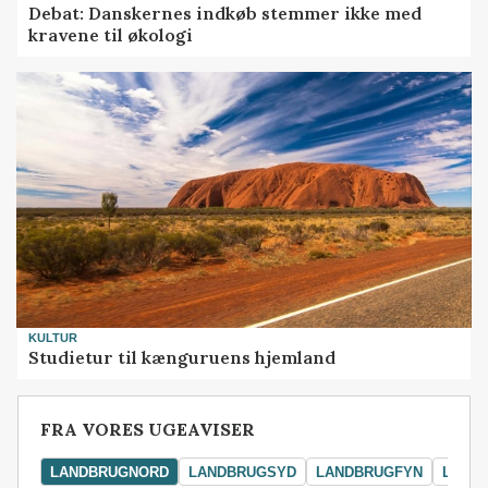
Debat: Danskernes indkøb stemmer ikke med
kravene til økologi
KULTUR
Studietur til kænguruens hjemland
FRA VORES UGEAVISER
LANDBRUGNORD
LANDBRUGSYD
LANDBRUGFYN
LAND