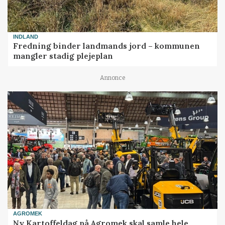
INDLAND
Fredning binder landmands jord – kommunen
mangler stadig plejeplan
Annonce
AGROMEK
Ny Kartoffeldag på Agromek skal samle hele