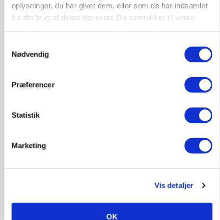
oplysninger, du har givet dem, eller som de har indsamlet
fra din brug af deres tjenester. Du samtykker til vores
MASKINER
Forserie til selvkørende skårlægger afprøves i år
cookies, hvis du fortsætter med at anvende vores
hjemmeside.
Samtykkevalg
Annonce
Nødvendig
ARRANGEMENT
Markvandring sætter fokus på elefantgræs
Præferencer
Annonce
Loading...
Statistik
Marketing
Vis detaljer
OK