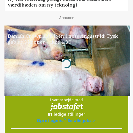
værdikæden om ny teknologi
Annonce
GRISE
Danish Crown slår igen i noteringsstrid: Tysk
gab er 3 kroner – ikke 4,30
Annonce
Loading...
Jobs
i samarbejde med
81
ledige stillinger
Opret agent
Se alle jobs