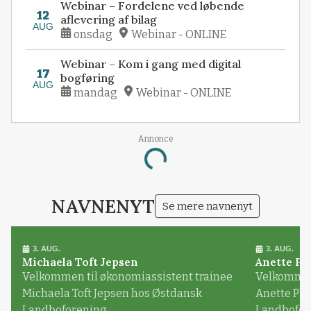
Webinar – Fordelene ved løbende
12
aflevering af bilag
AUG
onsdag
Webinar - ONLINE
Webinar – Kom i gang med digital
17
bogføring
AUG
mandag
Webinar - ONLINE
Annonce
Loading...
NAVNENYT
Se mere navnenyt
3. AUG.
3. AUG.
Michaela Toft Jepsen
Anette Pl
Velkommen til økonomiassistent trainee
Velkommen 
Michaela Toft Jepsen hos Østdansk
Anette Pl
Landboforening
Landbofor