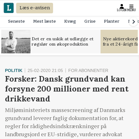
Læs e-avisen
LOGIN
MENU
Seneste
Mest læste
Kvæg
Grise
Planter
Mask
Det er en uskik at udlægge et
Nye aktierekorde
røgslør om økoproduktion
fra et 24-årigt f
POLITIK
25-02-2020 21:05
FOR ABONNENTER
Forsker: Dansk grundvand kan
forsyne 200 millioner med rent
drikkevand
Miljøministeriets massescreening af Danmarks
grundvand leverer faglig dokumentation for, at
regler for rådighedsindskrænkninger på
landbrugsjord er EU-stridige, vurderer advokat