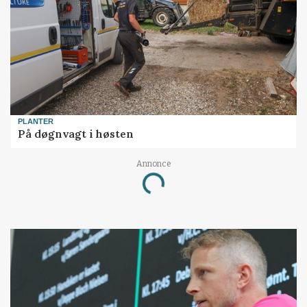
PLANTER
På døgnvagt i høsten
Annonce
Loading...