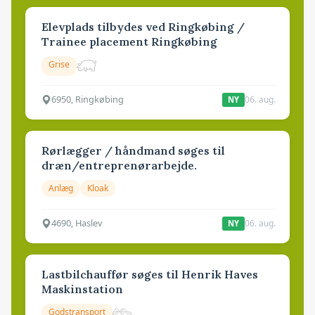
Elevplads tilbydes ved Ringkøbing /
Trainee placement Ringkøbing
Grise
6950, Ringkøbing
06. aug.
NY
Rørlægger / håndmand søges til
dræn/entreprenørarbejde.
Anlæg
Kloak
4690, Haslev
06. aug.
NY
Lastbilchauffør søges til Henrik Haves
Maskinstation
Godstransport