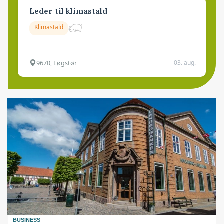
Leder til klimastald
Klimastald
9670, Løgstør
03. aug.
BUSINESS