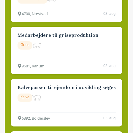
4700, Næstved
03. aug.
Medarbejdere til griseproduktion
Grise
9681, Ranum
03. aug.
Kalvepasser til ejendom i udvikling søges
Kalve
6392, Bolderslev
03. aug.