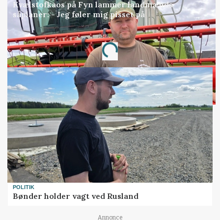
Kvælstofkaos på Fyn lammer landmænds
såplaner: - Jeg føler mig pisset på
Annonce
Loading...
POLITIK
Bønder holder vagt ved Rusland
Annonce