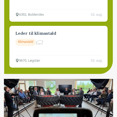
6392, Bolderslev
03. aug.
Leder til klimastald
Klimastald
9670, Løgstør
03. aug.