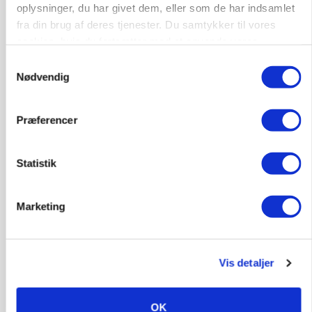
oplysninger, du har givet dem, eller som de har indsamlet
fra din brug af deres tjenester. Du samtykker til vores
76
ledige stillinger
cookies, hvis du fortsætter med at anvende vores
Opret agent
Se alle jobs
hjemmeside.
Samtykkevalg
Nødvendig
Elevplads tilbydes ved Ringkøbing /
Trainee placement Ringkøbing
Præferencer
Grise
Statistik
6950, Ringkøbing
06. aug.
NY
Marketing
Rørlægger / håndmand søges til
dræn/entreprenørarbejde.
Anlæg
Kloak
Vis detaljer
4690, Haslev
06. aug.
NY
OK