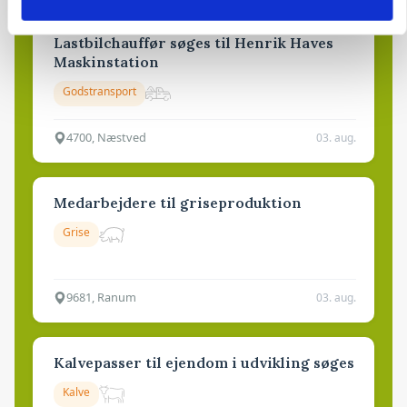
Lastbilchauffør søges til Henrik Haves
Maskinstation
Godstransport
4700, Næstved
03. aug.
Medarbejdere til griseproduktion
Grise
9681, Ranum
03. aug.
Kalvepasser til ejendom i udvikling søges
Kalve