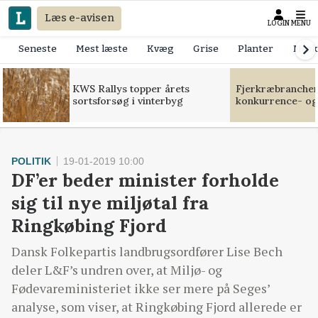
Læs e-avisen
LOGIN
MENU
Seneste
Mest læste
Kvæg
Grise
Planter
Mask
KWS Rallys topper årets
Fjerkræbranchen:
sortsforsøg i vinterbyg
konkurrence- og
POLITIK
19-01-2019 10:00
DF’er beder minister forholde
sig til nye miljøtal fra
Ringkøbing Fjord
Dansk Folkepartis landbrugsordfører Lise Bech
deler L&F’s undren over, at Miljø- og
Fødevareministeriet ikke ser mere på Seges’
analyse, som viser, at Ringkøbing Fjord allerede er