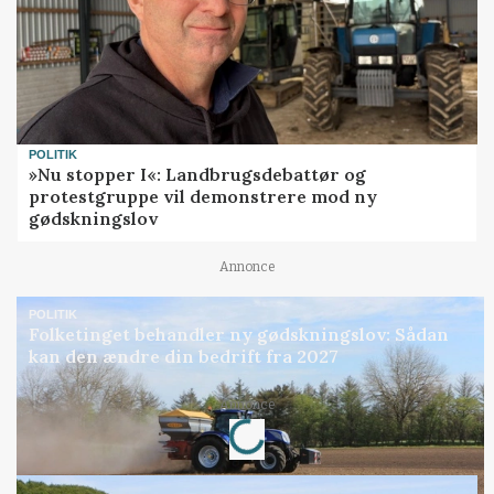
POLITIK
»Nu stopper I«: Landbrugsdebattør og
protestgruppe vil demonstrere mod ny
gødskningslov
Annonce
POLITIK
Folketinget behandler ny gødskningslov: Sådan
kan den ændre din bedrift fra 2027
Loading...
Annonce