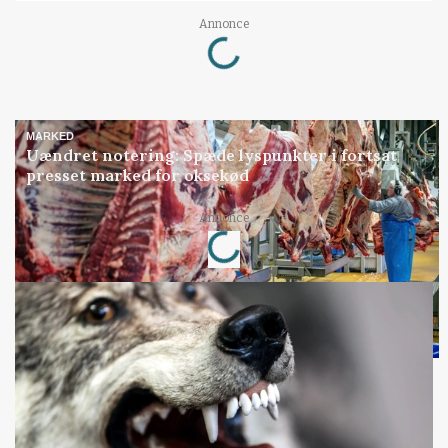
Loading...
Annonce
MARKED
Uændret notering: Spæde lyspunkter i fortsat
presset marked for oksekød
Loading...
Annonce