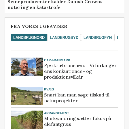
Svineproducenter kalder Danish Crowns
notering en katastrofe
FRA VORES UGEAVISER
LANDBRUGNORD
LANDBRUGSYD
LANDBRUGFYN
LAND
CAP-I-DANMARK
Fjerkræbranchen: - Vi forlanger
ens konkurrence- og
produktionsvilkår
KVÆG
Snart kan man søge tilskud til
naturprojekter
ARRANGEMENT
Markvandring sætter fokus på
elefantgræs