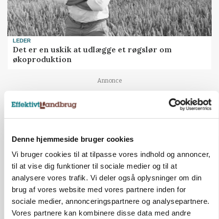
LEDER
Det er en uskik at udlægge et røgslør om
økoproduktion
Annonce
BUSINESS
Fra mark til mur: Byggeriet kan åbne nyt
marked for biokul
Denne hjemmeside bruger cookies
Annonce
Loading...
Vi bruger cookies til at tilpasse vores indhold og annoncer,
til at vise dig funktioner til sociale medier og til at
analysere vores trafik. Vi deler også oplysninger om din
brug af vores website med vores partnere inden for
Jobs
sociale medier, annonceringspartnere og analysepartnere.
Vores partnere kan kombinere disse data med andre
i samarbejde med