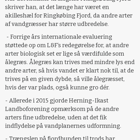
skriver han, at det længe har været en
akilleshæl for Ringkøbing Fjord, da andre arter
af vandgræsser har større udbredelse.
- Forrige års internationale evaluering
støttede op om L&F’s redegørelse for, at andre
arter biologisk set er lige så værdifulde som
ålegræs. Ålegræs kan trives med mindre lys end
andre arter, så hvis vandet er klart nok til, at de
trives på en given dybde, så ville ålegræsset,
hvis der var plads, også kunne gro dér.
- Allerede i 2015 gjorde Herning-Ikast
Landboforening opmærksom på de andre
arters fine udbredelse, uden at det fik
indflydelse på vandplanernes udformning.
- Trængslen på fjordbunden til trods har