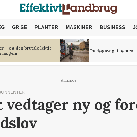
ÆG
GRISE
PLANTER
MASKINER
BUSINESS
J
r – og den brutale lektie
På døgnvagt i høsten
inansgeni
Annonce
BONNENTER
t vedtager ny og fo
dslov