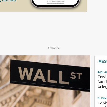
Annonce
MES
INDLA
Fred
Landm
få hø
BUSIN
Konk