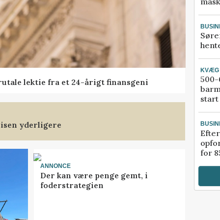
mask
BUSIN
Søre
hente
KVÆG
500-6
tale lektie fra et 24-årigt finansgeni
barm
start
isen yderligere
BUSIN
Efter
opfo
for 8
ANNONCE
Der kan være penge gemt, i
foderstrategien