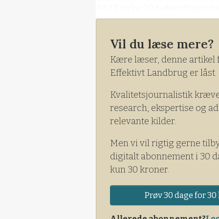
40 til cirka 20 bekendtgørels
Vil du læse mere?
Kære læser, denne artikel 
Effektivt Landbrug er låst.
Kvalitetsjournalistik kræv
research, ekspertise og ad
relevante kilder.
Men vi vil rigtig gerne tilb
digitalt abonnement i 30 d
kun 30 kroner.
Prøv 30 dage for 30 
Allerede abonnement?
Log