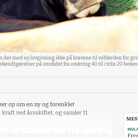
der med ny lovgivning ikke på kravene til velfærden for gris
bekendtgørelser på området fra omkring 40 til cirka 20 beken
kker op om en ny og forenklet
kraft ved årsskiftet, og samler 11
MES
INDL
f bekendtgørelser på området fra omkring
Fred