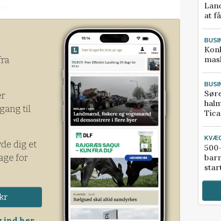
Land
er.
at f
BUSI
Kon
mask
fra
BUSI
Sør
er
halm
gang til
Tic
KVÆ
yde dig et
500-
age for
bar
star
kr
 ind her