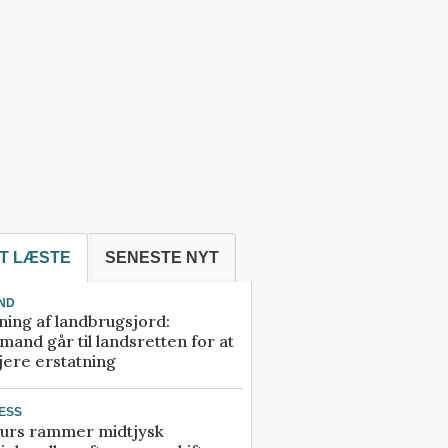
T LÆSTE
SENESTE NYT
ND
ning af landbrugsjord:
and går til landsretten for at
jere erstatning
ESS
urs rammer midtjysk