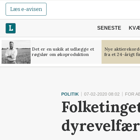
Læs e-avisen
SENESTE
KV
Det er en uskik at udlægge et
Nye aktierekorde
røgslør om økoproduktion
fra et 24-årigt f
POLITIK
07-02-2020 08:02
FOR A
Folketinge
dyrevelfær