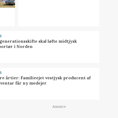
S
generationsskifte skal løfte midtjysk
portør i Norden
S
ire årtier: Familieejet vestjysk producent af
nventar får ny medejer
Annonce