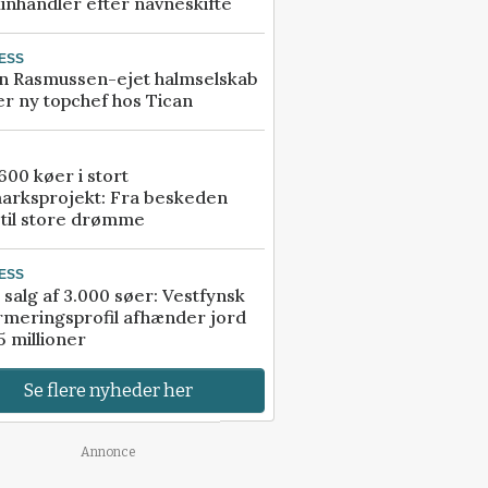
inhandler efter navneskifte
ESS
n Rasmussen-ejet halmselskab
r ny topchef hos Tican
00 køer i stort
arksprojekt: Fra beskeden
 til store drømme
ESS
 salg af 3.000 søer: Vestfynsk
rmeringsprofil afhænder jord
5 millioner
Se flere nyheder her
Annonce