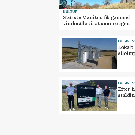
KULTUR
Største Manitou fik gammel
vindmølle til at snurre igen
BUSINES
Lokalt 
siloim
BUSINES
Efter f
staldi