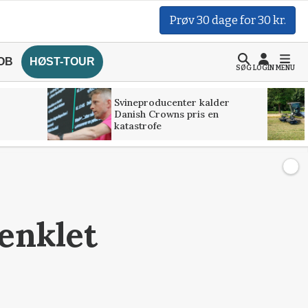
Prøv 30 dage for 30 kr.
OB
HØST-TOUR
SØG
LOGIN
MENU
Svineproducenter kalder
Danish Crowns pris en
katastrofe
renklet