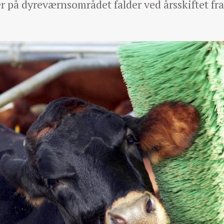
r på dyreværnsområdet falder ved årsskiftet fra