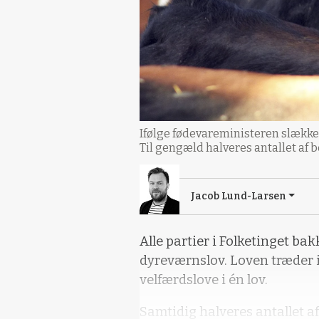
Ifølge fødevareministeren slækkes 
Til gengæld halveres antallet af 
Jacob Lund-Larsen
Alle partier i Folketinget ba
dyreværnslov. Loven træder i 
velfærdslove i én lov.
Samtidig halveres antallet a