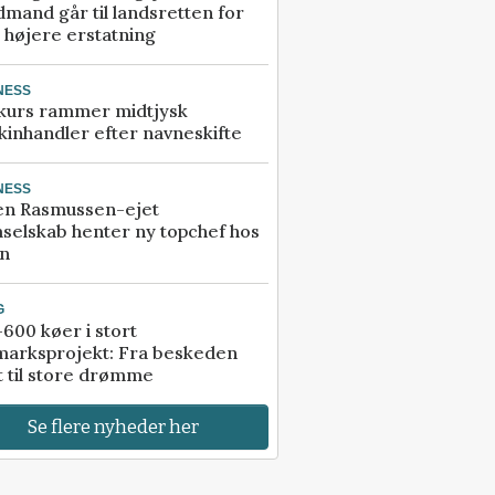
mand går til landsretten for
å højere erstatning
NESS
kurs rammer midtjysk
inhandler efter navneskifte
NESS
en Rasmussen-ejet
selskab henter ny topchef hos
an
G
600 køer i stort
marksprojekt: Fra beskeden
t til store drømme
Se flere nyheder her