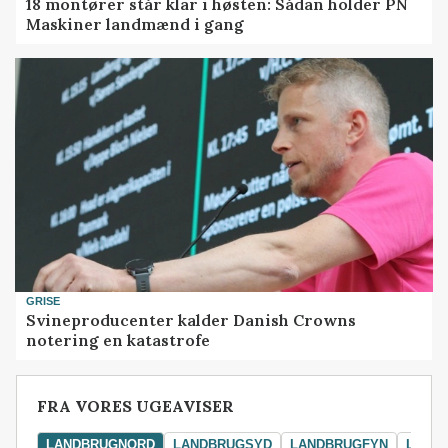
18 montører står klar i høsten: Sådan holder PN
Maskiner landmænd i gang
GRISE
Svineproducenter kalder Danish Crowns
notering en katastrofe
FRA VORES UGEAVISER
LANDBRUGNORD
LANDBRUGSYD
LANDBRUGFYN
LAND