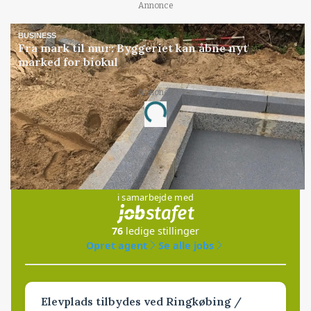
Annonce
BUSINESS
Fra mark til mur: Byggeriet kan åbne nyt
marked for biokul
Annonce
Loading...
Jobs
i samarbejde med
76
ledige stillinger
Opret agent
Se alle jobs
Elevplads tilbydes ved Ringkøbing /