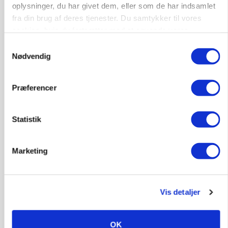
»Nu stopper I«: Landbrugsdebattør og
oplysninger, du har givet dem, eller som de har indsamlet
protestgruppe vil demonstrere mod ny
fra din brug af deres tjenester. Du samtykker til vores
gødskningslov
cookies, hvis du fortsætter med at anvende vores
hjemmeside.
Annonce
Samtykkevalg
Nødvendig
POLITIK
Folketinget behandler ny gødskningslov: Sådan
kan den ændre din bedrift fra 2027
Præferencer
Loading...
Annonce
Statistik
Marketing
Vis detaljer
OK