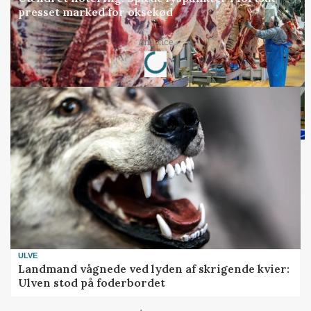
presset marked for oksekød
Loading...
Annonce
ULVE
Landmand vågnede ved lyden af skrigende kvier:
Ulven stod på foderbordet