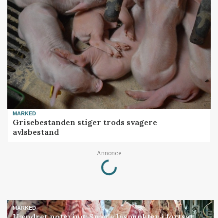
MARKED
Grisebestanden stiger trods svagere
avlsbestand
Loading...
Annonce
MARKED
Uændret notering: Spæde lyspunkter i fortsat