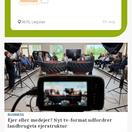
Klimastald
9670, Løgstør
03. aug.
BUSINESS
Ejer eller medejer? Nyt tv-format udfordrer
landbrugets ejerstruktur