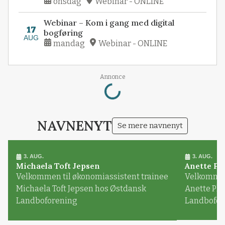
onsdag
Webinar - ONLINE
Webinar – Kom i gang med digital
17
bogføring
AUG
mandag
Webinar - ONLINE
Loading...
Annonce
NAVNENYT
Se mere navnenyt
3. AUG.
3. AUG.
Michaela Toft Jepsen
Anette Pl
Velkommen til økonomiassistent trainee
Velkommen 
Michaela Toft Jepsen hos Østdansk
Anette Pl
Landboforening
Landbofor