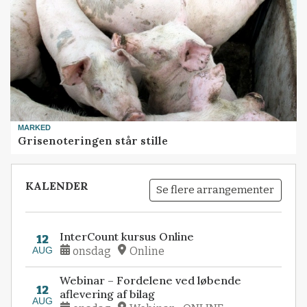
MARKED
Grisenoteringen står stille
KALENDER
Se flere arrangementer
InterCount kursus Online
12
AUG
onsdag
Online
Webinar – Fordelene ved løbende
12
aflevering af bilag
AUG