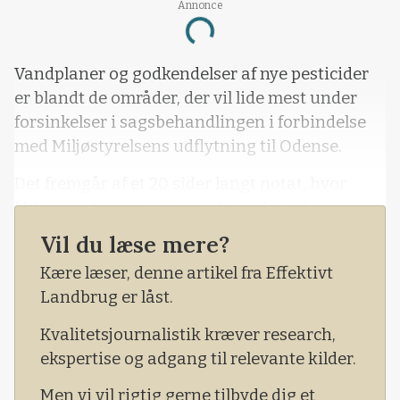
Annonce
Loading...
Vandplaner og godkendelser af nye pesticider
er blandt de områder, der vil lide mest under
forsinkelser i sagsbehandlingen i forbindelse
med Miljøstyrelsens udflytning til Odense.
Det fremgår af et 20 sider langt notat, hvor
Miljøstyrelsen oplister risikobeskrivelser,
konsekvensvurderinger og handleplaner for i
Vil du læse mere?
alt 155 sagsområder.
Kære læser, denne artikel fra Effektivt
Det sker på baggrund af en statusopgørelse her
Landbrug er låst.
og nu af den såkaldte opsigelsesprofil. Altså af
Kvalitetsjournalistik kræver research,
h
ekspertise og adgang til relevante kilder.
Men vi vil rigtig gerne tilbyde dig et