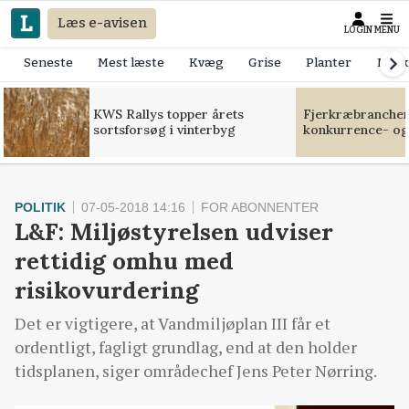
Læs e-avisen
LOGIN
MENU
Seneste
Mest læste
Kvæg
Grise
Planter
Mask
KWS Rallys topper årets
Fjerkræbranchen:
sortsforsøg i vinterbyg
konkurrence- og
POLITIK
07-05-2018 14:16
FOR ABONNENTER
L&F: Miljøstyrelsen udviser
rettidig omhu med
risikovurdering
Det er vigtigere, at Vandmiljøplan III får et
ordentligt, fagligt grundlag, end at den holder
tidsplanen, siger områdechef Jens Peter Nørring.