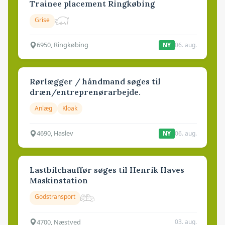
Trainee placement Ringkøbing
Grise
6950, Ringkøbing
06. aug.
NY
Rørlægger / håndmand søges til
dræn/entreprenørarbejde.
Anlæg
Kloak
4690, Haslev
06. aug.
NY
Lastbilchauffør søges til Henrik Haves
Maskinstation
Godstransport
4700, Næstved
03. aug.