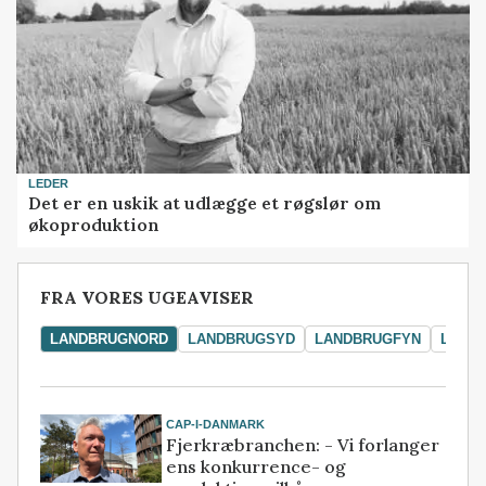
LEDER
Det er en uskik at udlægge et røgslør om
økoproduktion
FRA VORES UGEAVISER
LANDBRUGNORD
LANDBRUGSYD
LANDBRUGFYN
LAND
CAP-I-DANMARK
Fjerkræbranchen: - Vi forlanger
ens konkurrence- og