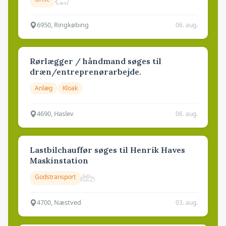
6950, Ringkøbing
06. aug.
Rørlægger / håndmand søges til
dræn/entreprenørarbejde.
Anlæg
Kloak
4690, Haslev
06. aug.
Lastbilchauffør søges til Henrik Haves
Maskinstation
Godstransport
4700, Næstved
03. aug.