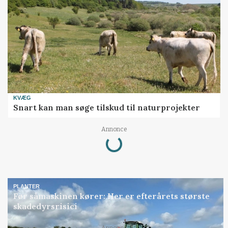
KVÆG
Snart kan man søge tilskud til naturprojekter
Loading...
Annonce
PLANTER
Før såmaskinen kører: Her er efterårets største
skadedyrsrisici