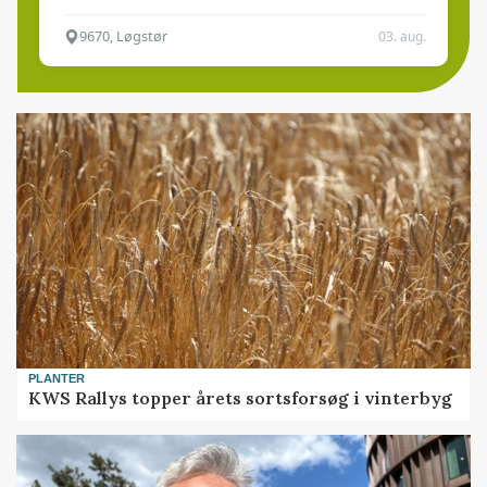
9670, Løgstør
03. aug.
PLANTER
KWS Rallys topper årets sortsforsøg i vinterbyg