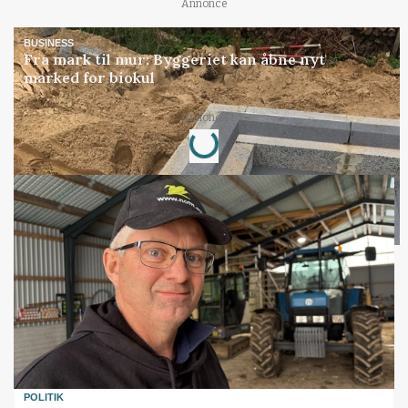
Annonce
BUSINESS
Fra mark til mur: Byggeriet kan åbne nyt
marked for biokul
Loading...
Annonce
POLITIK