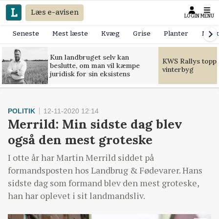
Læs e-avisen
LOGIN
MENU
Seneste
Mest læste
Kvæg
Grise
Planter
Mask
Kun landbruget selv kan
KWS Rallys toppe
beslutte, om man vil kæmpe
vinterbyg
juridisk for sin eksistens
POLITIK
12-11-2020 12:14
Merrild: Min sidste dag blev
også den mest groteske
I otte år har Martin Merrild siddet på
formandsposten hos Landbrug & Fødevarer. Hans
sidste dag som formand blev den mest groteske,
han har oplevet i sit landmandsliv.