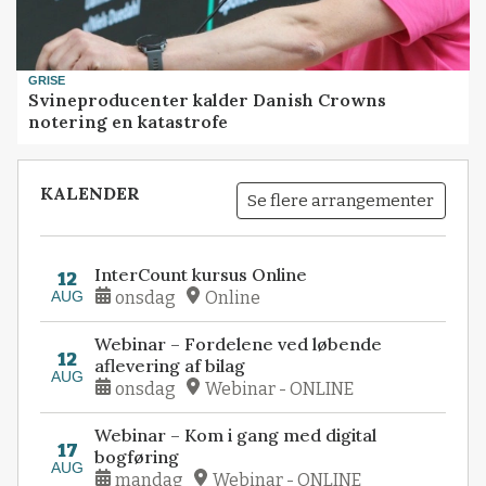
GRISE
Svineproducenter kalder Danish Crowns
notering en katastrofe
KALENDER
Se flere arrangementer
InterCount kursus Online
12
AUG
onsdag
Online
Webinar – Fordelene ved løbende
12
aflevering af bilag
AUG
onsdag
Webinar - ONLINE
Webinar – Kom i gang med digital
17
bogføring
AUG
mandag
Webinar - ONLINE