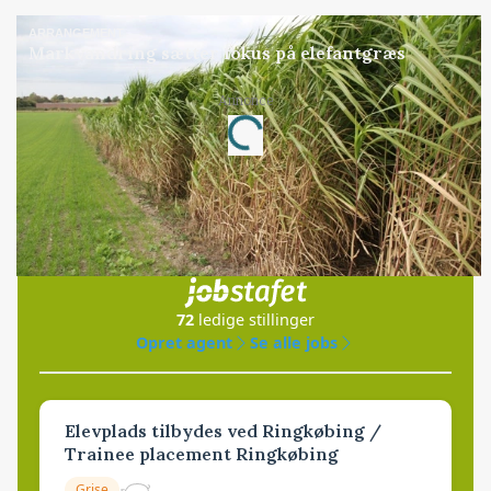
ARRANGEMENT
Markvandring sætter fokus på elefantgræs
Annonce
Loading...
Jobs
i samarbejde med
72
ledige stillinger
Opret agent
Se alle jobs
Elevplads tilbydes ved Ringkøbing /
Trainee placement Ringkøbing
Grise