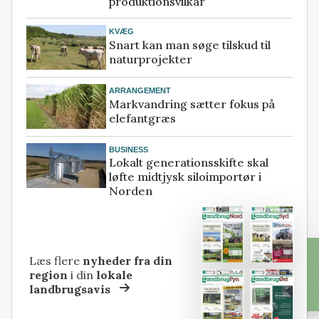
produktionsvilkår
KVÆG
Snart kan man søge tilskud til
naturprojekter
ARRANGEMENT
Markvandring sætter fokus på
elefantgræs
BUSINESS
Lokalt generationsskifte skal
løfte midtjysk siloimportør i
Norden
Læs flere
nyheder fra din
region
i din
lokale
landbrugsavis