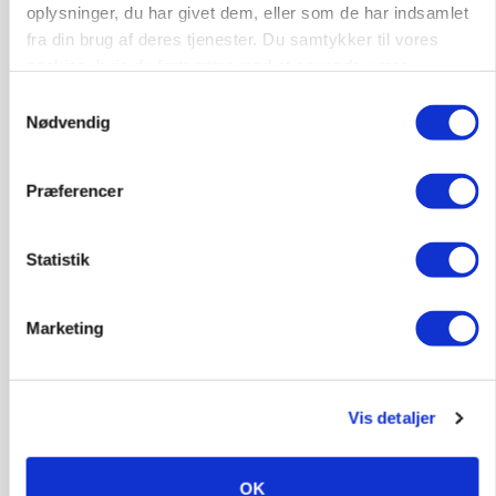
oplysninger, du har givet dem, eller som de har indsamlet
fra din brug af deres tjenester. Du samtykker til vores
cookies, hvis du fortsætter med at anvende vores
MARKEDSFOKUS
Prisgab på 20 kroner pr. kg vokser: Polsk kylling
hjemmeside.
Samtykkevalg
presser markedet
Nødvendig
Loading...
Annonce
Præferencer
Statistik
Marketing
Vis detaljer
OK