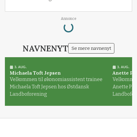
Loading...
Annonce
NAVNENYT
Se mere navnenyt
3. AUG.
3. AUG.
Michaela Toft Jepsen
Anette Pl
Velkommen til økonomiassistent trainee
Velkommen 
Michaela Toft Jepsen hos Østdansk
Anette Pl
Landboforening
Landbofor