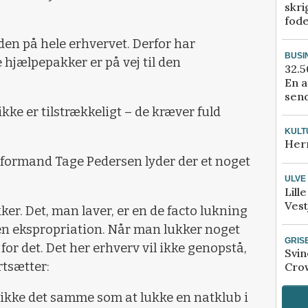
skri
fod
den på hele erhvervet. Derfor har
BUSI
 hjælpepakker er på vej til den
32.5
En a
send
ke er tilstrækkeligt – de kræver fuld
KULT
Her
 formand Tage Pedersen lyder der et noget
ULVE
Lill
Vest
ker. Det, man laver, er en de facto lukning
e en ekspropriation. Når man lukker noget
GRIS
or det. Det her erhverv vil ikke genopstå,
Svin
ortsætter:
Crow
r ikke det samme som at lukke en natklub i