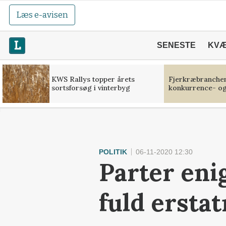
Læs e-avisen
SENESTE
KV
KWS Rallys topper årets
Fjerkræbranchen:
sortsforsøg i vinterbyg
konkurrence- og
POLITIK
06-11-2020 12:30
Parter eni
fuld ersta