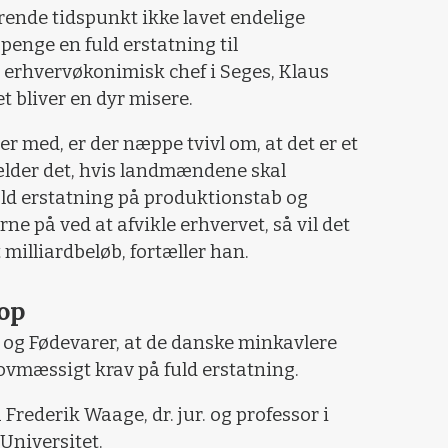
nde tidspunkt ikke lavet endelige
enge en fuld erstatning til
 erhvervøkonimisk chef i Seges, Klaus
det bliver en dyr misere.
r med, er der næppe tvivl om, at det er et
gælder det, hvis landmændene skal
ld erstatning på produktionstab og
e på ved at afvikle erhvervet, så vil det
et milliardbeløb, fortæller han.
op
 og Fødevarer, at de danske minkavlere
lovmæssigt krav på fuld erstatning.
rederik Waage, dr. jur. og professor i
Universitet.