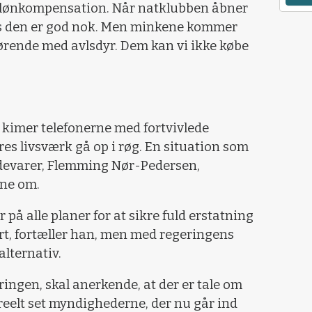
m lønkompensation. Når natklubben åbner
s den er god nok. Men minkene kommer
førende med avlsdyr. Dem kan vi ikke købe
kimer telefonerne med fortvivlede
res livsværk gå op i røg. En situation som
devarer, Flemming Nør-Pedersen,
rne om.
 på alle planer for at sikre fuld erstatning
yrt, fortæller han, men med regeringens
alternativ.
eringen, skal anerkende, at der er tale om
 reelt set myndighederne, der nu går ind