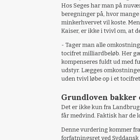
Hos Seges har man på nuvære
beregninger på, hvor mange p
minkerhvervet vil koste. Men
Kaiser, er ikke i tvivl om, at 
- Tager man alle omkostninge
tocifret milliardbeløb. Her 
kompenseres fuldt ud med fu
udstyr. Lægges omkostningern
uden tvivl løbe op i et tocifr
Grundloven bakker 
Det er ikke kun fra Landbrug
får medvind. Faktisk har de 
Denne vurdering kommer fra F
forfatningsret ved Syddansk 