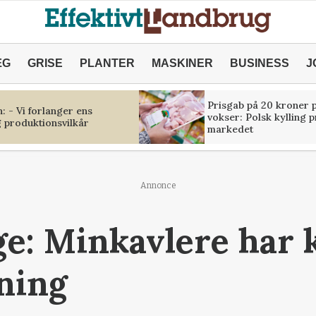
ÆG
GRISE
PLANTER
MASKINER
BUSINESS
J
Prisgab på 20 kroner p
 - Vi forlanger ens
vokser: Polsk kylling 
 produktionsvilkår
markedet
Annonce
ge: Minkavlere har 
tning