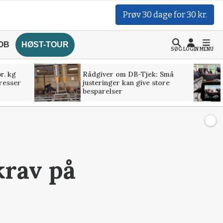
Prøv 30 dage for 30 kr.
OB
HØST-TOUR
SØG
LOGIN
MENU
r. kg
Rådgiver om DB-Tjek: Små
presser
justeringer kan give store
besparelser
krav på