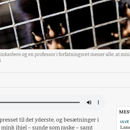
kavlere og en professor i forfatningsret mener alle, at mi
x
MES
esset til det yderste, og besætninger i
ULVE
Lan
es mink ihjel – sunde som raske – samt