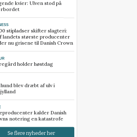
gende kvier: Ulven stod på
erbordet
NESS
00 stipladser skifter slagteri:
f landets største producenter
er nu grisene til Danish Crown
UR
regård holder høstdag
e hund blev dræbt af ulv i
jylland
E
eproducenter kalder Danish
ns notering en katastrofe
Se flere nyheder her