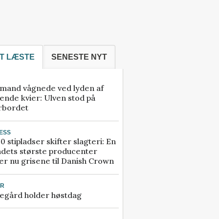
T LÆSTE
SENESTE NYT
mand vågnede ved lyden af
ende kvier: Ulven stod på
rbordet
ESS
0 stipladser skifter slagteri: En
ndets største producenter
r nu grisene til Danish Crown
UR
egård holder høstdag