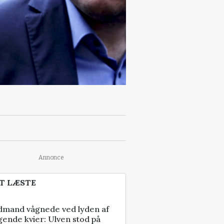
Annonce
T LÆSTE
dmand vågnede ved lyden af
gende kvier: Ulven stod på