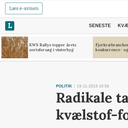
Læs e-avisen
SENESTE
KV
KWS Rallys topper årets
Fjerkræbranchen:
sortsforsøg i vinterbyg
konkurrence- og
POLITIK
19-11-2019 10:56
Radikale t
kvælstof-f