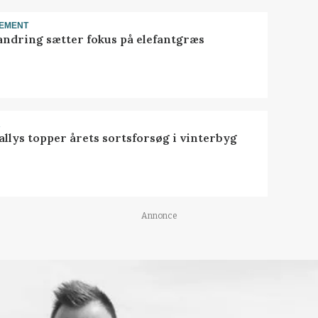
EMENT
ndring sætter fokus på elefantgræs
R
llys topper årets sortsforsøg i vinterbyg
Annonce