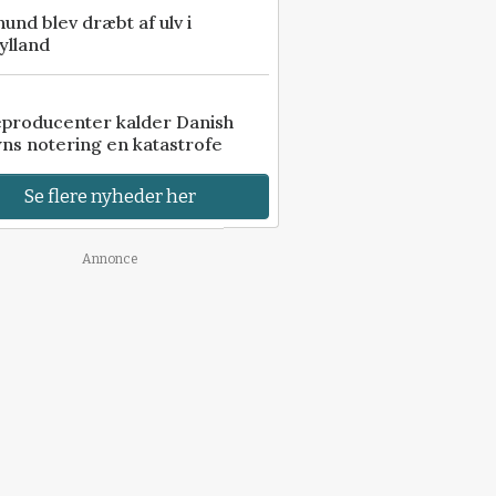
 hund blev dræbt af ulv i
ylland
eproducenter kalder Danish
ns notering en katastrofe
Se flere nyheder her
Annonce