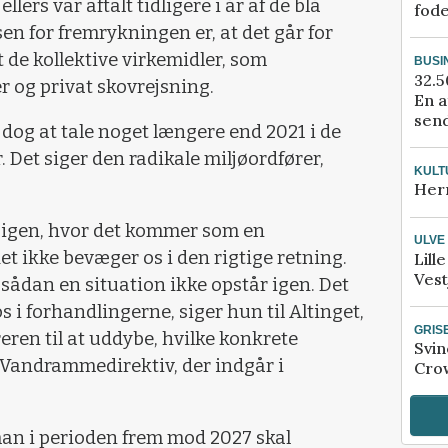
lers var aftalt tidligere i år af de blå
fod
sen for fremrykningen er, at det går for
 de kollektive virkemidler, som
BUSI
32.5
og privat skovrejsning.
En a
send
og at tale noget længere end 2021 i de
Det siger den radikale miljøordfører,
KULT
Her
ion igen, hvor det kommer som en
ULVE
et ikke bevæger os i den rigtige retning.
Lill
Vest
t sådan en situation ikke opstår igen. Det
s i forhandlingerne, siger hun til Altinget,
GRIS
eren til at uddybe, hvilke konkrete
Svin
 Vandrammedirektiv, der indgår i
Crow
t man i perioden frem mod 2027 skal