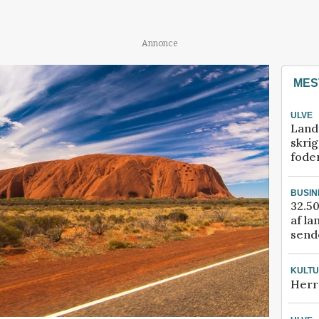
Annonce
MES
ULVE
Land
skrig
fode
BUSIN
32.50
af la
sende
KULT
Herr