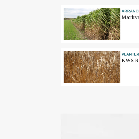
ARRANG
Markva
PLANTE
KWS Ra