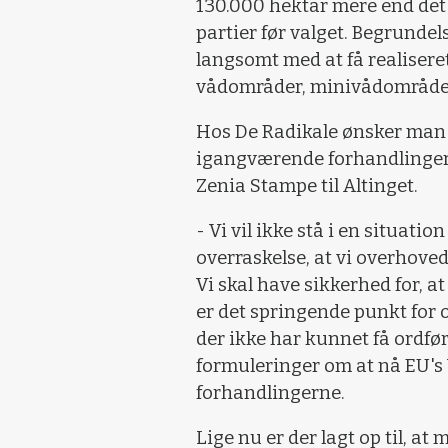
130.000 hektar mere end det el
partier før valget. Begrundel
langsomt med at få realiseret
vådområder, minivådområder 
Hos De Radikale ønsker man d
igangværende forhandlinger. 
Zenia Stampe til Altinget.
- Vi vil ikke stå i en situat
overraskelse, at vi overhoved
Vi skal have sikkerhed for, a
er det springende punkt for o
der ikke har kunnet få ordfør
formuleringer om at nå EU's
forhandlingerne.
Lige nu er der lagt op til, a