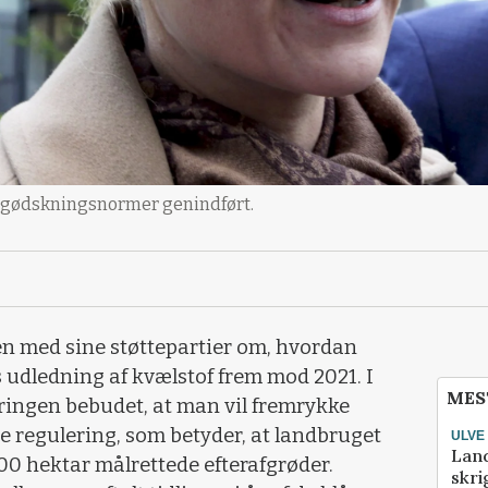
 gødskningsnormer genindført.
en med sine støttepartier om, hvordan
udledning af kvælstof frem mod 2021. I
MES
eringen bebudet, at man vil fremrykke
e regulering, som betyder, at landbruget
ULVE
Lan
0 hektar målrettede efterafgrøder.
skri