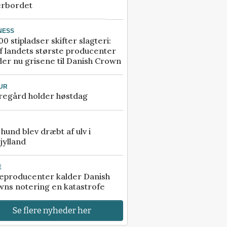
erbordet
NESS
00 stipladser skifter slagteri:
f landets største producenter
er nu grisene til Danish Crown
UR
regård holder høstdag
e hund blev dræbt af ulv i
jylland
E
eproducenter kalder Danish
ns notering en katastrofe
Se flere nyheder her