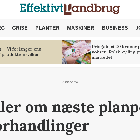
ÆG
GRISE
PLANTER
MASKINER
BUSINESS
J
Prisgab på 20 kroner p
 - Vi forlanger ens
vokser: Polsk kylling 
 produktionsvilkår
markedet
Annonce
aler om næste planp
orhandlinger