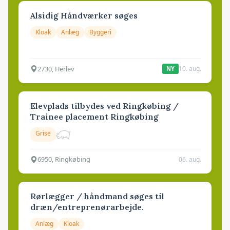
Alsidig Håndværker søges
Kloak
Anlæg
Byggeri
2730, Herlev
10. aug.
NY
Elevplads tilbydes ved Ringkøbing /
Trainee placement Ringkøbing
Grise
6950, Ringkøbing
06. aug.
Rørlægger / håndmand søges til
dræn/entreprenørarbejde.
Anlæg
Kloak