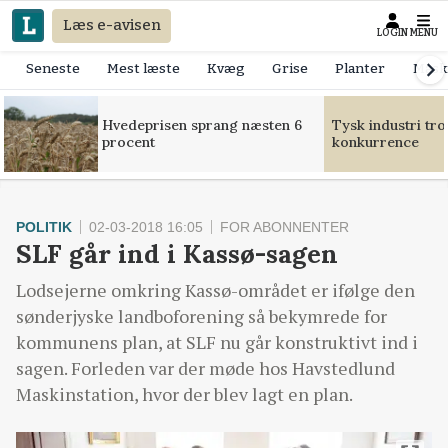
Læs e-avisen
LOGIN
MENU
Seneste
Mest læste
Kvæg
Grise
Planter
Mask
Hvedeprisen sprang næsten 6
Tysk industri tr
procent
konkurrence
POLITIK
02-03-2018 16:05
FOR ABONNENTER
SLF går ind i Kassø-sagen
Lodsejerne omkring Kassø-området er ifølge den
sønderjyske landboforening så bekymrede for
kommunens plan, at SLF nu går konstruktivt ind i
sagen. Forleden var der møde hos Havstedlund
Maskinstation, hvor der blev lagt en plan.