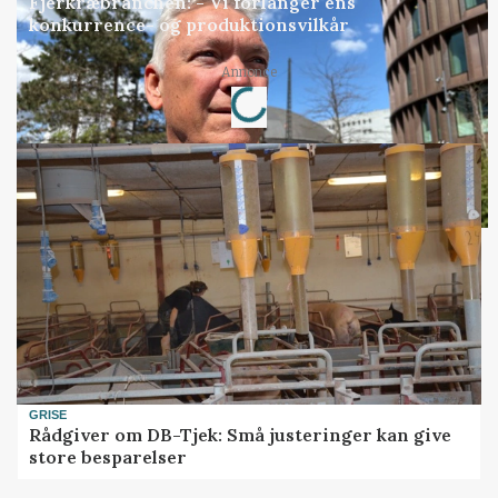
Fjerkræbranchen: - Vi forlanger ens
konkurrence- og produktionsvilkår
Loading...
Annonce
GRISE
Rådgiver om DB-Tjek: Små justeringer kan give
store besparelser