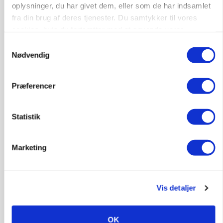
oplysninger, du har givet dem, eller som de har indsamlet
MARKED
fra din brug af deres tjenester. Du samtykker til vores
Hvedeprisen sprang næsten 6 procent
cookies, hvis du fortsætter med at anvende vores
hjemmeside.
Samtykkevalg
Annonce
Nødvendig
MARKED
Tysk industri trodser energipres og kinesisk
konkurrence
Præferencer
Loading...
Annonce
Statistik
Marketing
Vis detaljer
OK