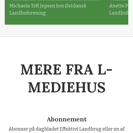
Michaela Toft Jepsen hos Østdansk
Anette Pl
Landboforening
Landbofor
MERE FRA L-
MEDIEHUS
Abonnement
Abonner på dagbladet Effektivt Landbrug eller en af