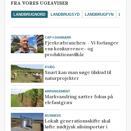
FRA VORES UGEAVISER
LANDBRUGNORD
LANDBRUGSYD
LANDBRUGFYN
LAND
CAP-I-DANMARK
Fjerkræbranchen: - Vi forlanger
ens konkurrence- og
produktionsvilkår
KVÆG
Snart kan man søge tilskud til
naturprojekter
ARRANGEMENT
Markvandring sætter fokus på
elefantgræs
BUSINESS
Lokalt generationsskifte skal
løfte midtjysk siloimportør i