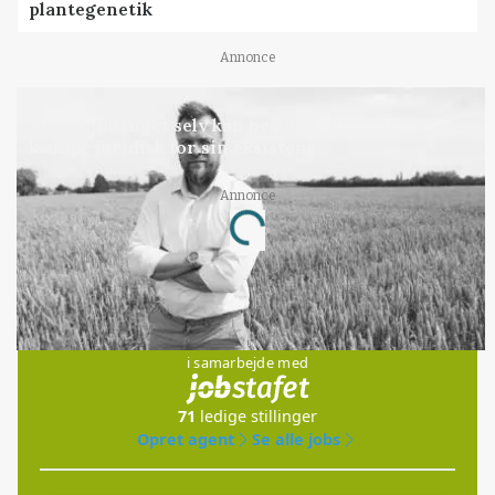
plantegenetik
Annonce
LEDER
Kun landbruget selv kan beslutte, om man vil
kæmpe juridisk for sin eksistens
Annonce
Loading...
Jobs
i samarbejde med
71
ledige stillinger
Opret agent
Se alle jobs