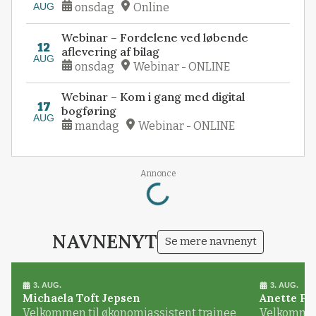
AUG
onsdag
Online
Webinar – Fordelene ved løbende
12
aflevering af bilag
AUG
onsdag
Webinar - ONLINE
Webinar – Kom i gang med digital
17
bogføring
AUG
mandag
Webinar - ONLINE
Loading...
Annonce
NAVNENYT
Se mere navnenyt
3. AUG.
3. AUG.
Michaela Toft Jepsen
Anette Pl
Velkommen til økonomiassistent trainee
Velkommen 