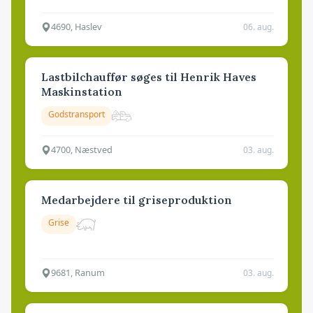
4690, Haslev
06. aug.
Lastbilchauffør søges til Henrik Haves
Maskinstation
Godstransport
4700, Næstved
03. aug.
Medarbejdere til griseproduktion
Grise
9681, Ranum
03. aug.