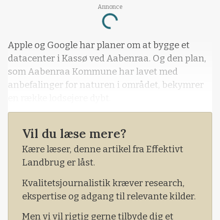
Annonce
Loading...
Apple og Google har planer om at bygge et
datacenter i Kassø ved Aabenraa. Og den plan,
som Aabenraa Kommune har lavet med
anbefalinger for naturen i området, bekymrer
en række lodsejere dybt.
Vil du læse mere?
Kære læser, denne artikel fra Effektivt
Landbrug er låst.
Kvalitetsjournalistik kræver research,
ekspertise og adgang til relevante kilder.
Men vi vil rigtig gerne tilbyde dig et