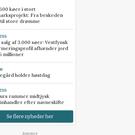
00 køer i stort
arksprojekt: Fra beskeden
 til store drømme
ESS
 salg af 3.000 søer: Vestfynsk
rmeringsprofil afhænder jord
5 millioner
UR
egård holder høstdag
ESS
urs rammer midtjysk
inhandler efter navneskifte
Se flere nyheder her
Annonce