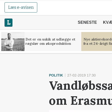
Læs e-avisen
SENESTE
KV
Det er en uskik at udlægge et
Nye aktierekorde
røgslør om økoproduktion
fra et 24-årigt f
POLITIK
27-02-2019 17:30
Vandløbss
om Erasm