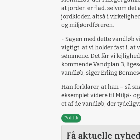
at jorden er flad, selvom de
jordkloden altså i virkelighe
og miljøordføreren.
- Sagen med dette vandløb vi
vigtigt, at vi holder fast i, a
sømmene. Det får vi lejlighed
kommende Vandplan 3, liges
vandløb, siger Erling Bonnes
Han forklarer, at han – så s
eksemplet videre til Miljø- 
et af de vandløb, der tydeligv
Politik
Få aktuelle nyhe