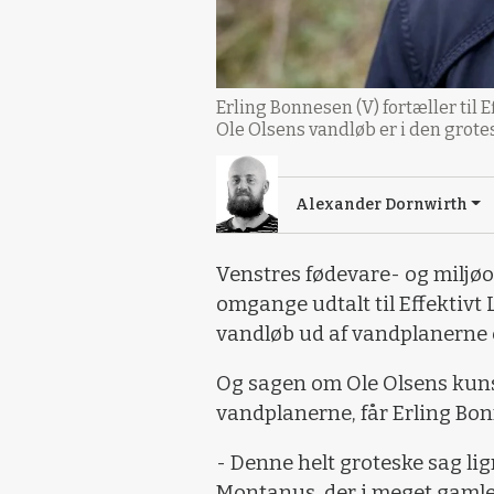
Erling Bonnesen (V) fortæller til 
Ole Olsens vandløb er i den grote
Alexander Dornwirth
Venstres fødevare- og miljøo
omgange udtalt til Effektivt 
vandløb ud af vandplanerne en
Og sagen om Ole Olsens kun
vandplanerne, får Erling Bonn
- Denne helt groteske sag l
Montanus, der i meget gamle