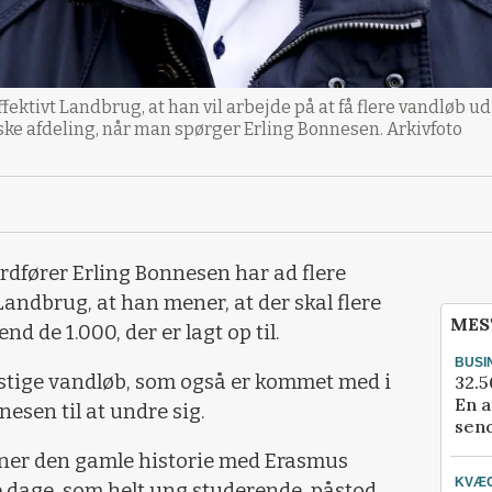
Effektivt Landbrug, at han vil arbejde på at få flere vandløb
ske afdeling, når man spørger Erling Bonnesen. Arkivfoto
rdfører Erling Bonnesen har ad flere
Landbrug, at han mener, at der skal flere
MES
d de 1.000, der er lagt op til.
BUSI
stige vandløb, som også er kommet med i
32.5
En a
esen til at undre sig.
send
igner den gamle historie med Erasmus
KVÆ
 dage, som helt ung studerende, påstod,