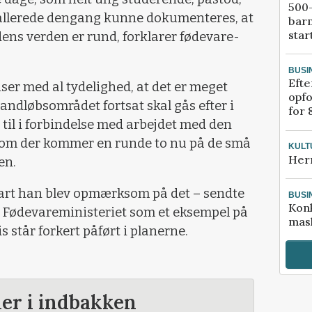
500-
t allerede dengang kunne dokumenteres, at
bar
star
dens verden er rund, forklarer fødevare-
BUSI
Efte
ser med al tydelighed, at det er meget
opfo
t vandløbsområdet fortsat skal gås efter i
for 
 til i forbindelse med arbejdet med den
om der kommer en runde to nu på de små
KULT
Her
en.
nart han blev opmærksom på det – sendte
BUSI
Kon
og Fødevareministeriet som et eksempel på
mask
is står forkert påført i planerne.
der i indbakken