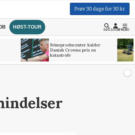
Prøv 30 dage for 30 kr.
OB
HØST-TOUR
SØG
LOGIN
MENU
Svineproducenter kalder
Danish Crowns pris en
katastrofe
mindelser