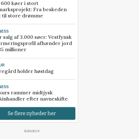
600 køer i stort
marksprojekt: Fra beskeden
t til store drømme
NESS
r salg af 3.000 søer: Vestfynsk
rmeringsprofil afhænder jord
85 millioner
UR
regård holder høstdag
NESS
kurs rammer midtjysk
inhandler efter navneskifte
Se flere nyheder her
Annonce