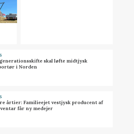
S
generationsskifte skal løfte midtjysk
portør i Norden
S
ire årtier: Familieejet vestjysk producent af
nventar får ny medejer