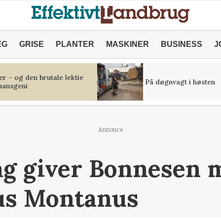
ÆG
GRISE
PLANTER
MASKINER
BUSINESS
J
r – og den brutale lektie
På døgnvagt i høsten
inansgeni
Annonce
ag giver Bonnesen 
us Montanus