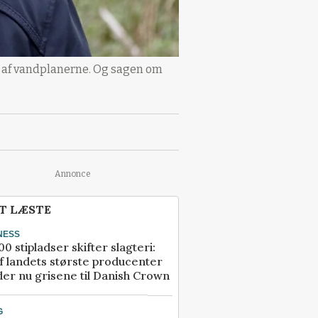
 ud af vandplanerne. Og sagen om
Annonce
T LÆSTE
NESS
00 stipladser skifter slagteri:
f landets største producenter
er nu grisene til Danish Crown
G