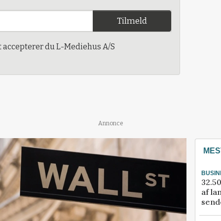
Tilmeld
t accepterer du L-Mediehus A/S
Annonce
MES
BUSIN
32.50
af la
sende