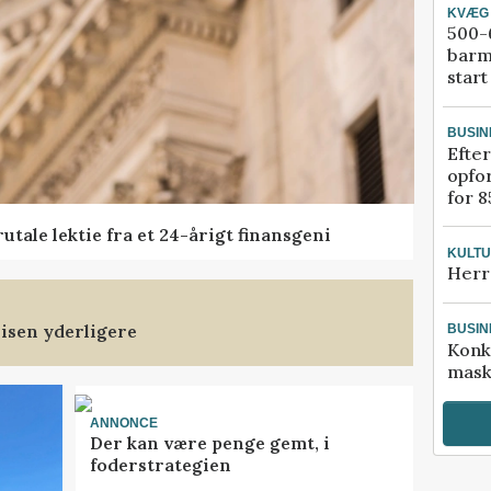
KVÆG
500-6
barm
start
BUSIN
Efter
opfo
for 8
tale lektie fra et 24-årigt finansgeni
KULT
Herr
isen yderligere
BUSIN
Konk
mask
ANNONCE
Der kan være penge gemt, i
foderstrategien