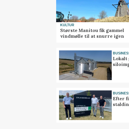
KULTUR
Største Manitou fik gammel
vindmølle til at snurre igen
BUSINES
Lokalt 
siloim
BUSINES
Efter f
staldi