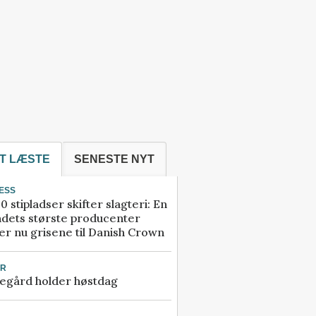
T LÆSTE
SENESTE NYT
ESS
0 stipladser skifter slagteri: En
ndets største producenter
r nu grisene til Danish Crown
UR
egård holder høstdag