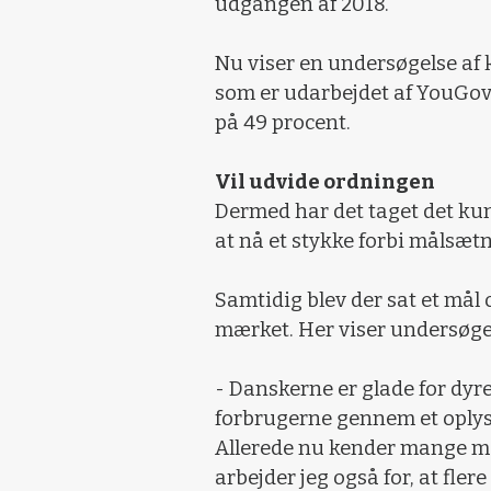
udgangen af 2018.
Nu viser en undersøgelse af 
som er udarbejdet af YouGov 
på 49 procent.
Vil udvide ordningen
Dermed har det taget det k
at nå et stykke forbi målsæt
Samtidig blev der sat et mål o
mærket. Her viser undersøgelse
- Danskerne er glade for dyre
forbrugerne gennem et oplyst 
Allerede nu kender mange mærk
arbejder jeg også for, at fle