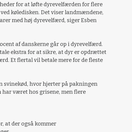
eder for at løfte dyrevelfærden for flere
lg ved køledisken. Det viser landmændene,
 varer med høj dyrevelfærd, siger Esben
rocent af danskerne går op i dyrevelfærd.
betale ekstra for at sikre, at dyr er opdrættet
. Et flertal vil betale mere for de fleste
n svinekød, hvor hjerter på pakningen
 har været hos grisene, men flere
for, at der også kommer
ger.