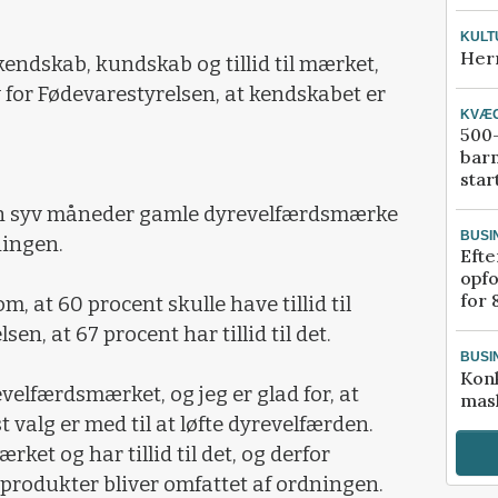
KULT
Her
kendskab, kundskab og tillid til mærket,
for Fødevarestyrelsen, at kendskabet er
KVÆ
500-
bar
star
un syv måneder gamle dyrevelfærdsmærke
BUSI
ningen.
Efte
opfo
for 
m, at 60 procent skulle have tillid til
n, at 67 procent har tillid til det.
BUSI
Kon
velfærdsmærket, og jeg er glad for, at
mask
valg er med til at løfte dyrevelfærden.
et og har tillid til det, og derfor
re produkter bliver omfattet af ordningen.