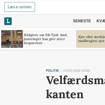
Læs e-avisen
SENESTE
KV
Rådgiver om DB-Tjek: Små
Ejer eller medej
justeringer kan give store
landbrugets ejer
besparelser
POLITIK
13-03-2018 10:56
Velfærdsm
kanten