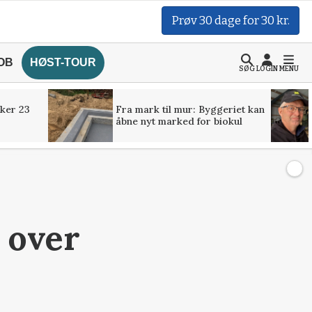
Prøv 30 dage for 30 kr.
OB
HØST-TOUR
SØG
LOGIN
MENU
ker 23
Fra mark til mur: Byggeriet kan
åbne nyt marked for biokul
 over