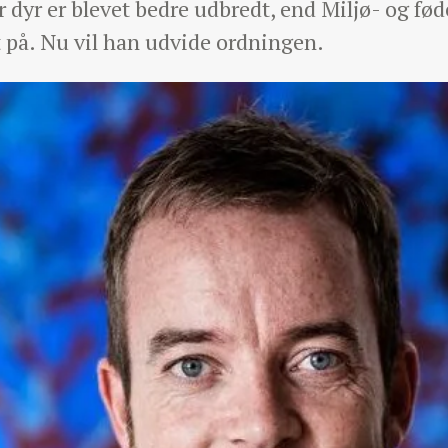
 dyr er blevet bedre udbredt, end Miljø- og fø
 på. Nu vil han udvide ordningen.