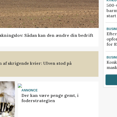
KVÆG
500-6
barm
start
BUSIN
Efter
skningslov: Sådan kan den ændre din bedrift
opfo
for 8
BUSIN
Konk
af skrigende kvier: Ulven stod på
mask
ANNONCE
Der kan være penge gemt, i
foderstrategien