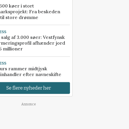
00 køer i stort
arksprojekt: Fra beskeden
 til store drømme
ESS
 salg af 3.000 søer: Vestfynsk
rmeringsprofil afhænder jord
5 millioner
ESS
urs rammer midtjysk
inhandler efter navneskifte
Se flere nyheder her
Annonce