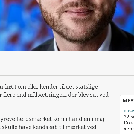
 hørt om eller kender til det statslige
 flere end målsætningen, der blev sat ved
MES
BUSI
32.5
dyrevelfærdsmærket kom i handlen i maj
En a
nt skulle have kendskab til mærket ved
send