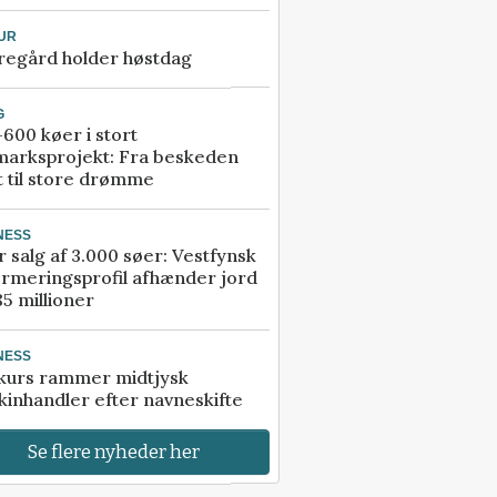
UR
regård holder høstdag
G
600 køer i stort
marksprojekt: Fra beskeden
t til store drømme
NESS
r salg af 3.000 søer: Vestfynsk
rmeringsprofil afhænder jord
85 millioner
NESS
kurs rammer midtjysk
inhandler efter navneskifte
Se flere nyheder her