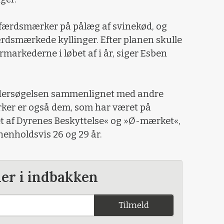
elfærdsmærker på pålæg af svinekød, og
ærdsmærkede kyllinger. Efter planen skulle
markederne i løbet af i år, siger Esben
dersøgelsen sammenlignet med andre
ker er også dem, som har været på
t af Dyrenes Beskyttelse« og »Ø-mærket«,
henholdsvis 26 og 29 år.
der i indbakken
Tilmeld