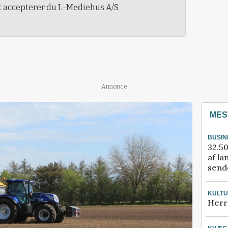
t accepterer du L-Mediehus A/S
Annonce
MES
BUSIN
32.50
af la
sende
KULT
Herr