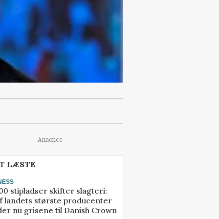
Annonce
T LÆSTE
NESS
00 stipladser skifter slagteri:
f landets største producenter
er nu grisene til Danish Crown