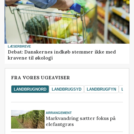
LÆSERBREVE
Debat: Danskernes indkøb stemmer ikke med
kravene til økologi
FRA VORES UGEAVISER
LANDBRUGNORD
LANDBRUGSYD
LANDBRUGFYN
LAND
ARRANGEMENT
Markvandring sætter fokus på
elefantgræs