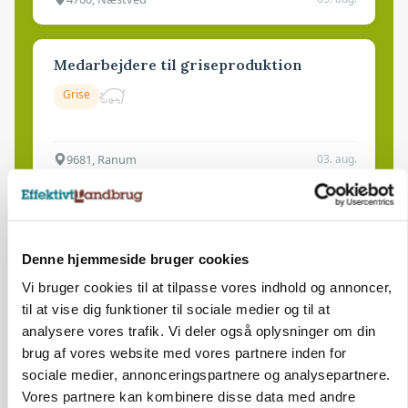
Medarbejdere til griseproduktion
Grise
9681, Ranum
03. aug.
Kalvepasser til ejendom i udvikling søges
Kalve
Denne hjemmeside bruger cookies
Vi bruger cookies til at tilpasse vores indhold og annoncer,
til at vise dig funktioner til sociale medier og til at
6392, Bolderslev
03. aug.
analysere vores trafik. Vi deler også oplysninger om din
brug af vores website med vores partnere inden for
sociale medier, annonceringspartnere og analysepartnere.
Leder til klimastald
Vores partnere kan kombinere disse data med andre