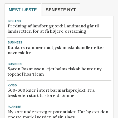
MEST LÆSTE
SENESTE NYT
INDLAND
Fredning af landbrugsjord: Landmand går til
landsretten for at få højere erstatning
BUSINESS
Konkurs rammer midtjysk maskinhandler efter
navneskifte
BUSINESS
Søren Rasmussen-ejet halmselskab henter ny
topchef hos Tican
KVÆG
500-600 køer i stort barmarksprojekt: Fra
beskeden start til store drømme
PLANTER
Ny sort understreger potentialet: Har høstet den
eneste mark i verden af sin slags