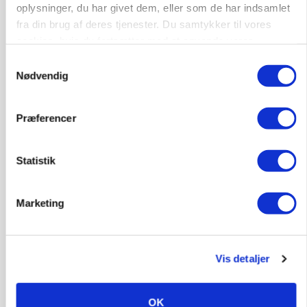
Klimastald
oplysninger, du har givet dem, eller som de har indsamlet
fra din brug af deres tjenester. Du samtykker til vores
cookies, hvis du fortsætter med at anvende vores
9670, Løgstør
03. aug.
hjemmeside.
Samtykkevalg
Nødvendig
Præferencer
Statistik
Marketing
Vis detaljer
LEDER
Befriende, at topredaktør erkender, hun er
blevet klogere. Det kunne vi alle lære af
OK