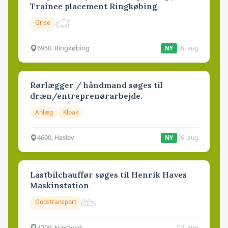
Trainee placement Ringkøbing
Grise
6950, Ringkøbing
06. aug.
NY
Rørlægger / håndmand søges til
dræn/entreprenørarbejde.
Anlæg
Kloak
4690, Haslev
06. aug.
NY
Lastbilchauffør søges til Henrik Haves
Maskinstation
Godstransport
4700, Næstved
03. aug.