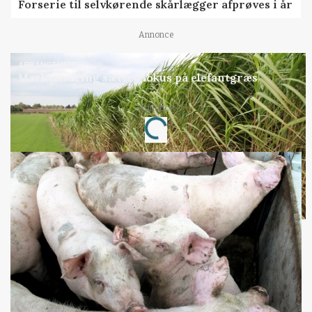
Forserie til selvkørende skårlægger afprøves i år
Annonce
ARRANGEMENT
Markvandring sætter fokus på elefantgræs
Annonce
Loading...