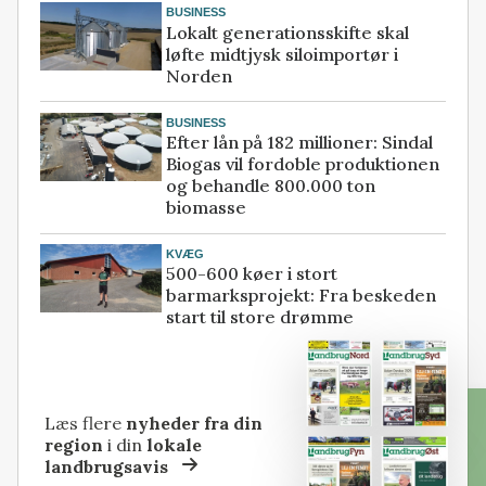
BUSINESS
Lokalt generationsskifte skal
løfte midtjysk siloimportør i
Norden
BUSINESS
Efter lån på 182 millioner: Sindal
Biogas vil fordoble produktionen
og behandle 800.000 ton
biomasse
KVÆG
500-600 køer i stort
barmarksprojekt: Fra beskeden
start til store drømme
Læs flere
nyheder fra din
region
i din
lokale
landbrugsavis