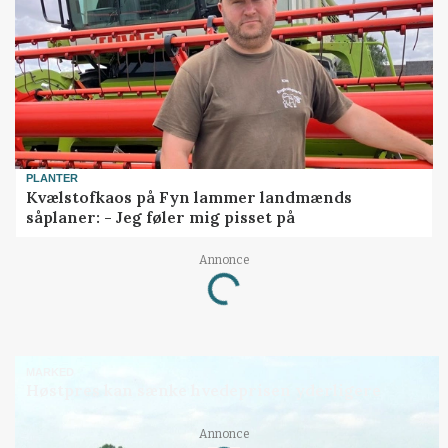
PLANTER
Kvælstofkaos på Fyn lammer landmænds
såplaner: - Jeg føler mig pisset på
Annonce
Loading...
MARKED
Høstpres kan sænke hvedeprisen yderligere
Annonce