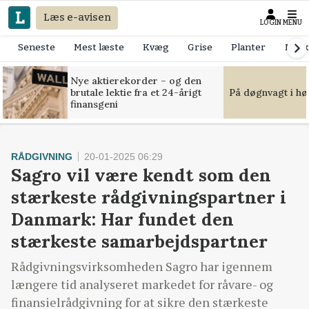
Læs e-avisen
LOGIN
MENU
Seneste
Mest læste
Kvæg
Grise
Planter
Mask
Nye aktierekorder – og den
brutale lektie fra et 24-årigt
På døgnvagt i hø
finansgeni
RÅDGIVNING
20-01-2025 06:29
Sagro vil være kendt som den
stærkeste rådgivningspartner i
Danmark: Har fundet den
stærkeste samarbejdspartner
Rådgivningsvirksomheden Sagro har igennem
længere tid analyseret markedet for råvare- og
finansielrådgivning for at sikre den stærkeste