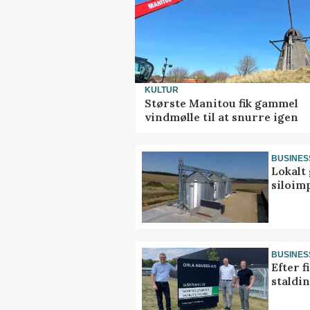
KULTUR
Største Manitou fik gammel
vindmølle til at snurre igen
BUSINES
Lokalt 
siloim
BUSINES
Efter f
staldi