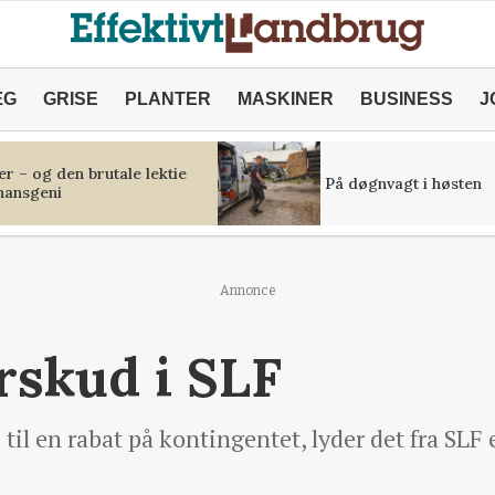
ÆG
GRISE
PLANTER
MASKINER
BUSINESS
J
r – og den brutale lektie
På døgnvagt i høsten
inansgeni
Annonce
rskud i SLF
l en rabat på kontingentet, lyder det fra SLF ef