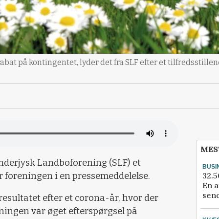
at på kontingentet, lyder det fra SLF efter et tilfredsstill
MES
ønderjysk Landboforening (SLF) et
BUSI
32.5
r foreningen i en pressemeddelelse.
En a
send
resultatet efter et corona-år, hvor der
tningen var øget efterspørgsel på