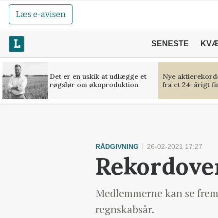
Læs e-avisen
SENESTE
KV
Det er en uskik at udlægge et
Nye aktierekorde
røgslør om økoproduktion
fra et 24-årigt f
RÅDGIVNING
26-02-2021 17:27
Rekordove
Medlemmerne kan se frem ti
regnskabsår.