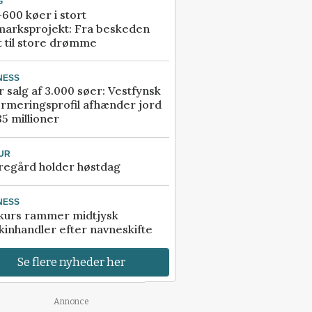
G
600 køer i stort
marksprojekt: Fra beskeden
t til store drømme
NESS
r salg af 3.000 søer: Vestfynsk
rmeringsprofil afhænder jord
85 millioner
UR
regård holder høstdag
NESS
kurs rammer midtjysk
inhandler efter navneskifte
Se flere nyheder her
Annonce