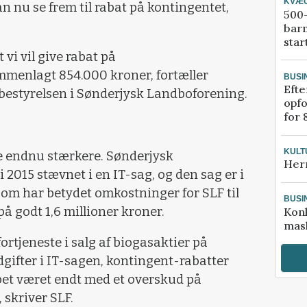
KVÆ
 nu se frem til rabat på kontingentet,
500-
bar
star
 vi vil give rabat på
menlagt 854.000 kroner, fortæller
BUSI
Efte
 bestyrelsen i Sønderjysk Landboforening.
opfo
for 
KULT
e endnu stærkere. Sønderjysk
Her
 2015 stævnet i en IT-sag, og den sag er i
 som har betydet omkostninger for SLF til
BUSI
å godt 1,6 millioner kroner.
Kon
mask
rtjeneste i salg af biogasaktier på
dgifter i IT-sagen, kontingent-rabatter
bet været endt med et overskud på
 skriver SLF.