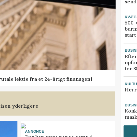
sende
KVÆG
500-6
barm
start
BUSIN
Efter
opfo
for 8
tale lektie fra et 24-årigt finansgeni
KULT
Herr
isen yderligere
BUSIN
Konk
mask
ANNONCE
Der kan være penge gemt, i