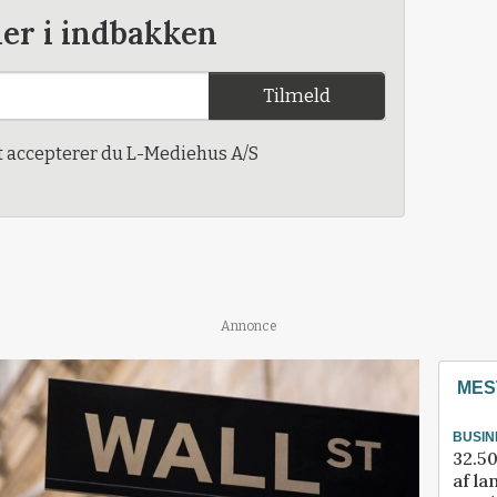
der i indbakken
Tilmeld
t accepterer du L-Mediehus A/S
Annonce
MES
BUSIN
32.50
af la