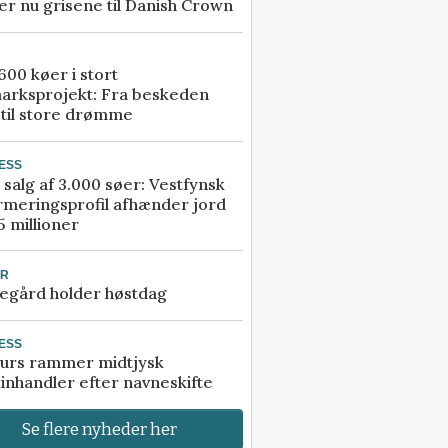
r nu grisene til Danish Crown
00 køer i stort
arksprojekt: Fra beskeden
 til store drømme
ESS
 salg af 3.000 søer: Vestfynsk
rmeringsprofil afhænder jord
5 millioner
UR
egård holder høstdag
ESS
urs rammer midtjysk
inhandler efter navneskifte
Se flere nyheder her