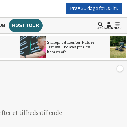
Prøv 30 dage for 30 kr.
OB
HØST-TOUR
SØG
LOGIN
MENU
Svineproducenter kalder
Danish Crowns pris en
katastrofe
ter et tilfredsstillende