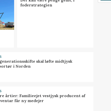
foderstrategien
S
generationsskifte skal løfte midtjysk
portør i Norden
S
ire årtier: Familieejet vestjysk producent af
nventar får ny medejer