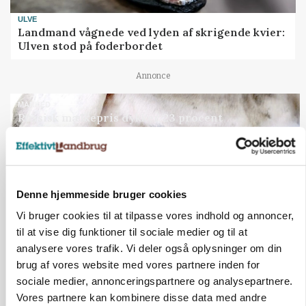
ULVE
Landmand vågnede ved lyden af skrigende kvier:
Ulven stod på foderbordet
Annonce
MARKED
Russisk mælkepris dykker 23 procent
Annonce
Loading...
Denne hjemmeside bruger cookies
Vi bruger cookies til at tilpasse vores indhold og annoncer,
Jobs
til at vise dig funktioner til sociale medier og til at
analysere vores trafik. Vi deler også oplysninger om din
i samarbejde med
brug af vores website med vores partnere inden for
sociale medier, annonceringspartnere og analysepartnere.
76
ledige stillinger
Opret agent
Se alle jobs
Vores partnere kan kombinere disse data med andre