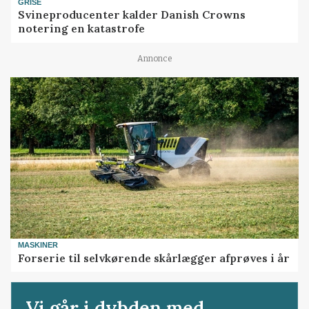
GRISE
Svineproducenter kalder Danish Crowns
notering en katastrofe
Annonce
MASKINER
Forserie til selvkørende skårlægger afprøves i år
Vi går i dybden med...