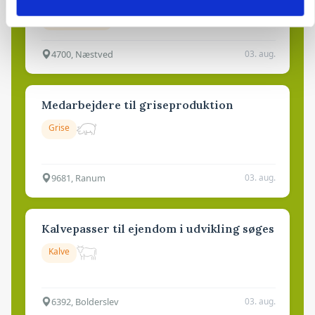
Godstransport
4700, Næstved
03. aug.
Medarbejdere til griseproduktion
Grise
9681, Ranum
03. aug.
Kalvepasser til ejendom i udvikling søges
Kalve
6392, Bolderslev
03. aug.