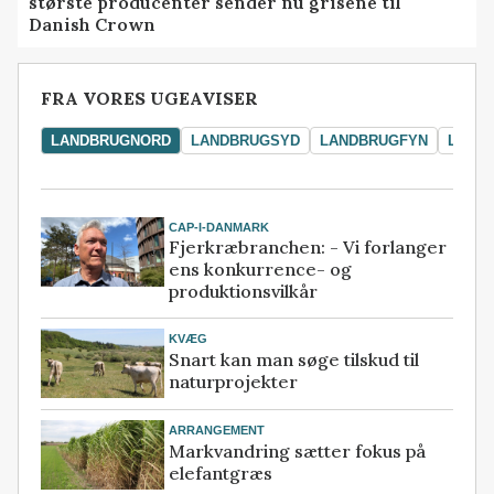
største producenter sender nu grisene til
Danish Crown
FRA VORES UGEAVISER
LANDBRUGNORD
LANDBRUGSYD
LANDBRUGFYN
LAND
CAP-I-DANMARK
Fjerkræbranchen: - Vi forlanger
ens konkurrence- og
produktionsvilkår
KVÆG
Snart kan man søge tilskud til
naturprojekter
ARRANGEMENT
Markvandring sætter fokus på
elefantgræs