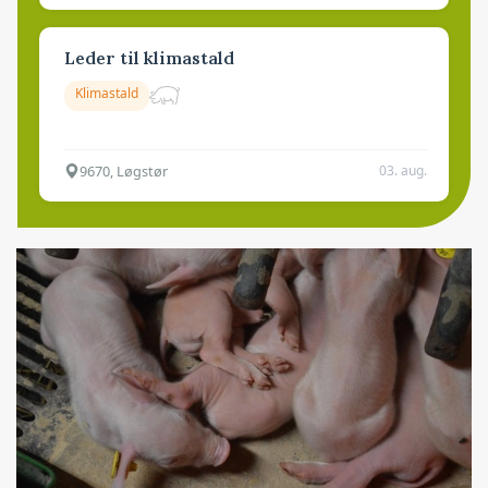
Leder til klimastald
Klimastald
9670, Løgstør
03. aug.