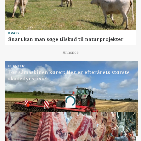
KVÆG
Snart kan man søge tilskud til naturprojekter
Annonce
PLANTER
Før såmaskinen kører: Her er efterårets største
skadedyrsrisici
Annonce
Loading...