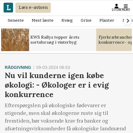
Læs e-avisen
LOGIN
MENU
Seneste
Mest læste
Kvæg
Grise
Planter
Mask
KWS Rallys topper årets
Fjerkræbranchen:
sortsforsøg i vinterbyg
konkurrence- og
RÅDGIVNING
09-03-2024 08:53
Nu vil kunderne igen købe
økologi: - Økologer er i evig
konkurrence
Efterspørgslen på økologiske fødevarer er
stigende, men skal økologerne ruste sig til
fremtiden, bør voksende krav fra banker og
afsætningsvirksomheder få økologiske landmænd