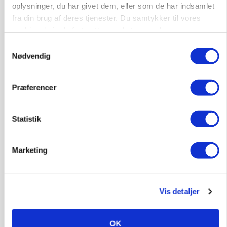
oplysninger, du har givet dem, eller som de har indsamlet
fra din brug af deres tjenester. Du samtykker til vores
cookies, hvis du fortsætter med at anvende vores
Elevplads tilbydes ved Ringkøbing /
hjemmeside.
Trainee placement Ringkøbing
Samtykkevalg
Nødvendig
Grise
6950, Ringkøbing
Præferencer
06. aug.
NY
Statistik
Rørlægger / håndmand søges til
dræn/entreprenørarbejde.
Marketing
Anlæg
Kloak
4690, Haslev
06. aug.
NY
Vis detaljer
Lastbilchauffør søges til Henrik Haves
Maskinstation
OK