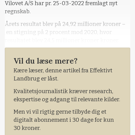
Vilovet A/S har pr. 25-03-2022 fremlagt nyt
regnskab.
Årets resultat blev på 24,92 millioner kroner –
en stigning på 2 procent mod 2020, hvor
resultatet blev 24,5 millioner kroner kroner.
- Årets resultat for 2021 udgør 24,9 millioner
Vil du læse mere?
kroner mod 24,5 millioner kroner i 2020. Årets
resultat før skat udgør 32 millioner kroner,
Kære læser, denne artikel fra Effektivt
hvilket er tilfredsstillende i forhold til det
Landbrug er låst.
budgetterede resultat før skat på 26,7 millioner
Kvalitetsjournalistik kræver research,
kroner, fremgår det i ledelsesberetningen.
ekspertise og adgang til relevante kilder.
Men vi vil rigtig gerne tilbyde dig et
digitalt abonnement i 30 dage for kun
30 kroner.