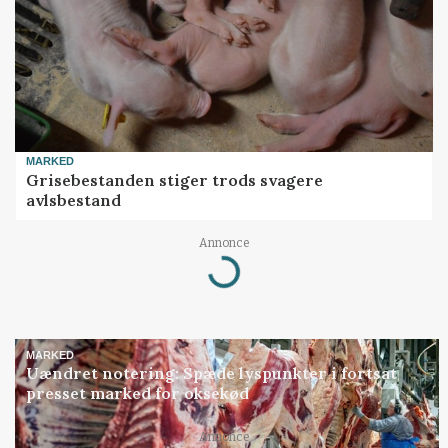
MARKED
Grisebestanden stiger trods svagere
avlsbestand
Annonce
Loading...
MARKED
Uændret notering: Spæde lyspunkter i fortsat
presset marked for oksekød
Annonce