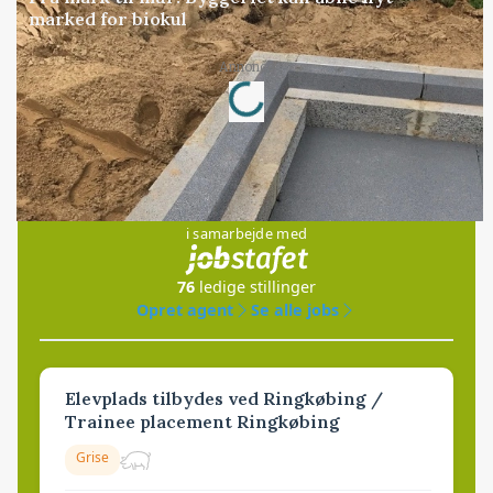
marked for biokul
Loading...
Annonce
Jobs
i samarbejde med
76
ledige stillinger
Opret agent
Se alle jobs
Elevplads tilbydes ved Ringkøbing /
Trainee placement Ringkøbing
Grise