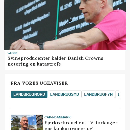
GRISE
Svineproducenter kalder Danish Crowns
notering en katastrofe
FRA VORES UGEAVISER
LANDBRUGNORD
LANDBRUGSYD
LANDBRUGFYN
LAND
CAP-I-DANMARK
Fjerkræbranchen: - Vi forlanger
ens konkurrence- og