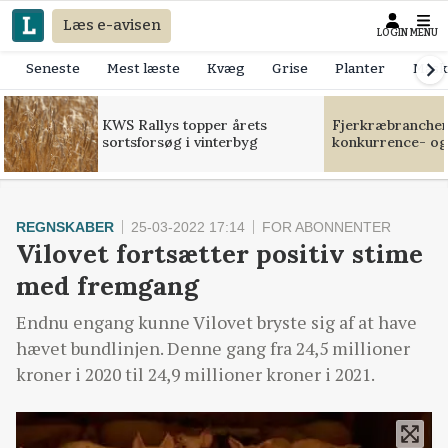
Læs e-avisen
LOGIN
MENU
Seneste
Mest læste
Kvæg
Grise
Planter
Mask
KWS Rallys topper årets
Fjerkræbranchen:
sortsforsøg i vinterbyg
konkurrence- og
REGNSKABER
25-03-2022 17:14
FOR ABONNENTER
Vilovet fortsætter positiv stime
med fremgang
Endnu engang kunne Vilovet bryste sig af at have
hævet bundlinjen. Denne gang fra 24,5 millioner
kroner i 2020 til 24,9 millioner kroner i 2021.