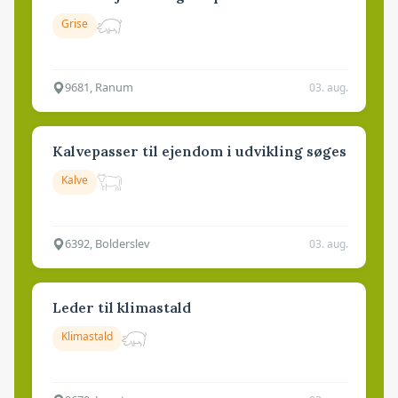
Grise
9681, Ranum
03. aug.
Kalvepasser til ejendom i udvikling søges
Kalve
6392, Bolderslev
03. aug.
Leder til klimastald
Klimastald