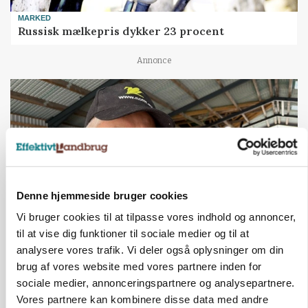
MARKED
Russisk mælkepris dykker 23 procent
Annonce
Denne hjemmeside bruger cookies
Vi bruger cookies til at tilpasse vores indhold og annoncer,
til at vise dig funktioner til sociale medier og til at
POLITIK
analysere vores trafik. Vi deler også oplysninger om din
»Nu stopper I«: Landbrugsdebattør og
brug af vores website med vores partnere inden for
protestgruppe vil demonstrere mod ny
sociale medier, annonceringspartnere og analysepartnere.
gødskningslov
Vores partnere kan kombinere disse data med andre