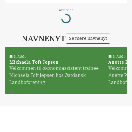
Annonce
Loading...
NAVNENYT
Se mere navnenyt
3. AUG.
3. AUG.
Michaela Toft Jepsen
Anette Pl
Velkommen til økonomiassistent trainee
Velkommen 
Michaela Toft Jepsen hos Østdansk
Anette Pl
Landboforening
Landbofor