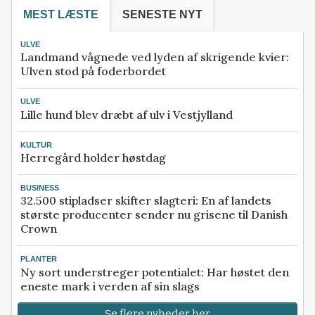
MEST LÆSTE
SENESTE NYT
ULVE
Landmand vågnede ved lyden af skrigende kvier:
Ulven stod på foderbordet
ULVE
Lille hund blev dræbt af ulv i Vestjylland
KULTUR
Herregård holder høstdag
BUSINESS
32.500 stipladser skifter slagteri: En af landets
største producenter sender nu grisene til Danish
Crown
PLANTER
Ny sort understreger potentialet: Har høstet den
eneste mark i verden af sin slags
Se flere nyheder her