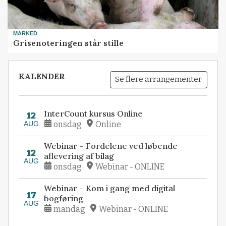
MARKED
Grisenoteringen står stille
KALENDER
Se flere arrangementer
InterCount kursus Online
12
AUG
onsdag
Online
Webinar – Fordelene ved løbende
12
aflevering af bilag
AUG
onsdag
Webinar - ONLINE
Webinar – Kom i gang med digital
17
bogføring
AUG
mandag
Webinar - ONLINE