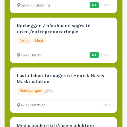
6950, Ringkøbing
06. aug.
NY
Rørlægger / håndmand søges til
dræn/entreprenørarbejde.
Anlæg
Kloak
4690, Haslev
06. aug.
NY
Lastbilchauffør søges til Henrik Haves
Maskinstation
Godstransport
4700, Næstved
03. aug.
Medarbejdere til griseproduktion