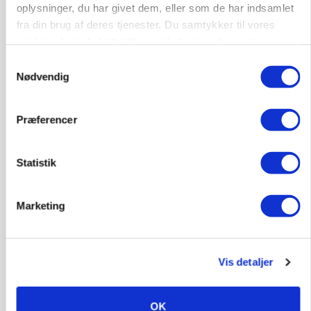
oplysninger, du har givet dem, eller som de har indsamlet
Annonce
fra din brug af deres tjenester. Du samtykker til vores
POLITIK
cookies, hvis du fortsætter med at anvende vores
Folketinget behandler ny gødskningslov: Sådan
hjemmeside.
Samtykkevalg
kan den ændre din bedrift fra 2027
Nødvendig
Annonce
Loading...
Præferencer
Statistik
Marketing
Vis detaljer
OK
KVÆG