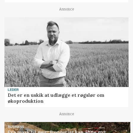
Annonce
LEDER
Det er en uskik at udlægge et røgslør om
økoproduktion
Annonce
BUSINESS
Fra mark til mur: Byggeriet kan åbne nyt