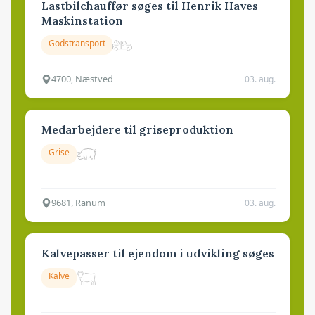
Lastbilchauffør søges til Henrik Haves
Maskinstation
Godstransport
4700, Næstved
03. aug.
Medarbejdere til griseproduktion
Grise
9681, Ranum
03. aug.
Kalvepasser til ejendom i udvikling søges
Kalve