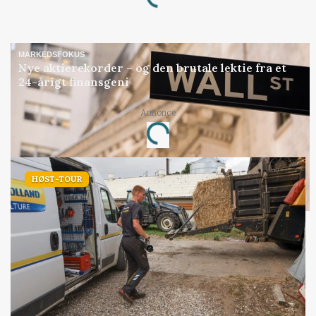
Loading...
MARKEDSFOKUS
Nye aktierekorder – og den brutale lektie fra et
24-årigt finansgeni
Annonce
Loading...
HØST-TOUR