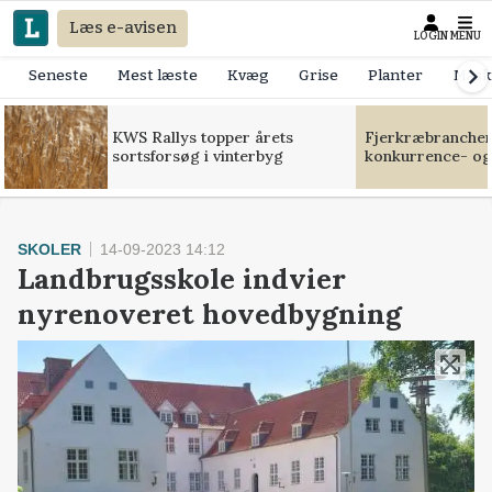
Læs e-avisen
LOGIN
MENU
Seneste
Mest læste
Kvæg
Grise
Planter
Mask
KWS Rallys topper årets
Fjerkræbranchen:
sortsforsøg i vinterbyg
konkurrence- og
SKOLER
14-09-2023 14:12
Landbrugsskole indvier
nyrenoveret hovedbygning