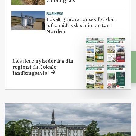
elefantgræs
BUSINESS
Lokalt generationsskifte skal
løfte midtjysk siloimportør i
Norden
Læs flere
nyheder fra din
region
i din
lokale
landbrugsavis