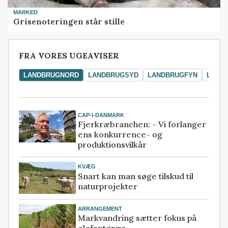
MARKED
Grisenoteringen står stille
FRA VORES UGEAVISER
LANDBRUGNORD
LANDBRUGSYD
LANDBRUGFYN
LAND
CAP-I-DANMARK
Fjerkræbranchen: - Vi forlanger
ens konkurrence- og
produktionsvilkår
KVÆG
Snart kan man søge tilskud til
naturprojekter
ARRANGEMENT
Markvandring sætter fokus på