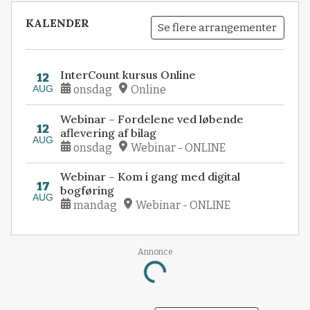
KALENDER
Se flere arrangementer
InterCount kursus Online
12
AUG
onsdag
Online
Webinar – Fordelene ved løbende
12
aflevering af bilag
AUG
onsdag
Webinar - ONLINE
Webinar – Kom i gang med digital
17
bogføring
AUG
mandag
Webinar - ONLINE
Annonce
Loading...