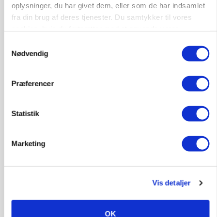
oplysninger, du har givet dem, eller som de har indsamlet
fra din brug af deres tjenester. Du samtykker til vores
cookies, hvis du fortsætter med at anvende vores
hjemmeside.
Samtykkevalg
Nødvendig
KVÆG
Snart kan man søge tilskud til naturprojekter
Præferencer
Annonce
PLANTER
Statistik
Før såmaskinen kører: Her er efterårets største
skadedyrsrisici
Marketing
Annonce
Loading...
Vis detaljer
OK