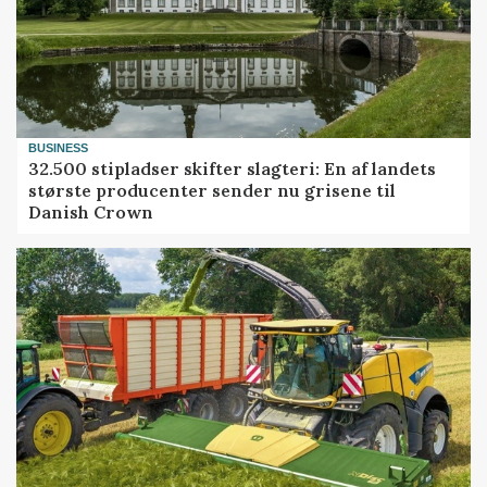
BUSINESS
32.500 stipladser skifter slagteri: En af landets
største producenter sender nu grisene til
Danish Crown