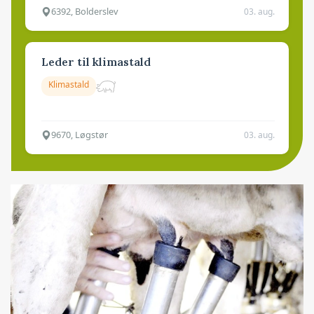
6392, Bolderslev
03. aug.
Leder til klimastald
Klimastald
9670, Løgstør
03. aug.