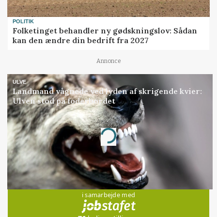
POLITIK
Folketinget behandler ny gødskningslov: Sådan
kan den ændre din bedrift fra 2027
Annonce
ULVE
Landmand vågnede ved lyden af skrigende kvier:
Ulven stod på foderbordet
Annonce
Loading...
Jobs
i samarbejde med