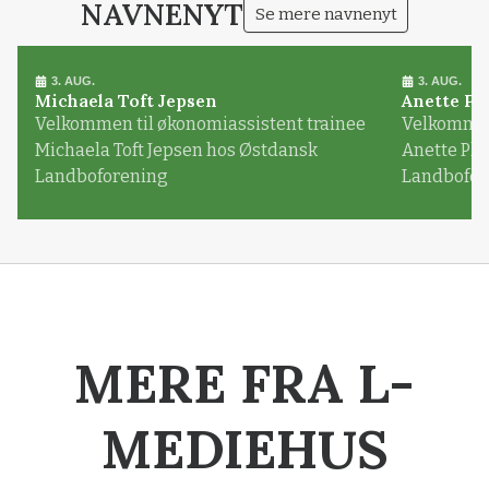
NAVNENYT
Se mere navnenyt
3. AUG.
3. AUG.
Michaela Toft Jepsen
Anette Pl
Velkommen til økonomiassistent trainee
Velkommen 
Michaela Toft Jepsen hos Østdansk
Anette Pl
Landboforening
Landbofor
MERE FRA L-
MEDIEHUS