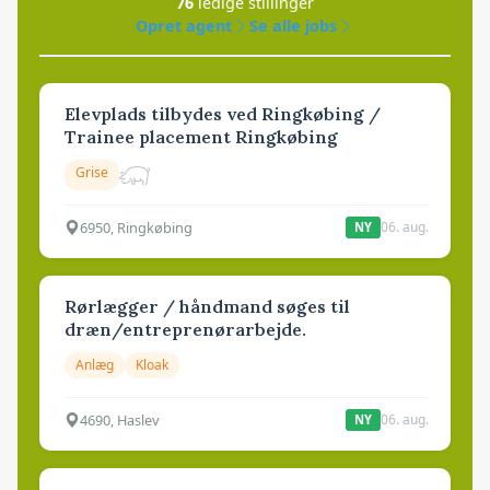
76
ledige stillinger
Opret agent
Se alle jobs
Elevplads tilbydes ved Ringkøbing /
Trainee placement Ringkøbing
Grise
6950, Ringkøbing
06. aug.
NY
Rørlægger / håndmand søges til
dræn/entreprenørarbejde.
Anlæg
Kloak
4690, Haslev
06. aug.
NY