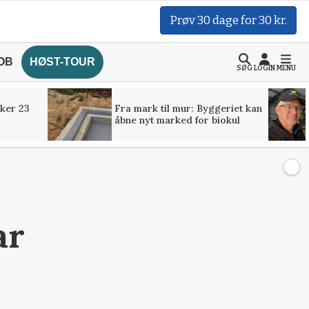
Prøv 30 dage for 30 kr.
OB
HØST-TOUR
SØG
LOGIN
MENU
ker 23
Fra mark til mur: Byggeriet kan
åbne nyt marked for biokul
ar