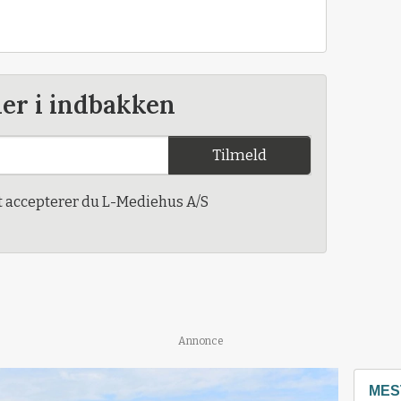
der i indbakken
Tilmeld
t accepterer du L-Mediehus A/S
Annonce
MES