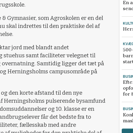
En a
rugsskole.
send
 & Gymnasier, som Agroskolen er en del
KULT
 skal indrettes til den praktiske del af
Her
else.
KVÆ
tar jord med blandt andet
500-
stuehus samt faciliteter velegnet til
bar
star
 overnatning. Samtidig ligger det tæt på
le og Herningsholms campusområde på
BUSI
Efte
opfo
og den korte afstand til den nye
for 
af Herningsholms pulserende bysamfund
domsuddannelser og 10. klasse er en
BUSI
Kon
andbrugselever får det bedste fra to
mask
liteter, fællesskab med andre