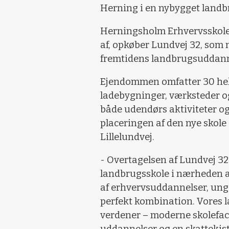
Herning i en nybygget landb
Herningsholm Erhvervsskole
af, opkøber Lundvej 32, som nu
fremtidens landbrugsuddann
Ejendommen omfatter 30 hek
ladebygninger, værksteder og 
både udendørs aktiviteter og
placeringen af den nye sko
Lillelundvej.
- Overtagelsen af Lundvej 32 
landbrugsskole i nærheden 
af erhvervsuddannelser, ung
perfekt kombination. Vores l
verdener – moderne skolefaci