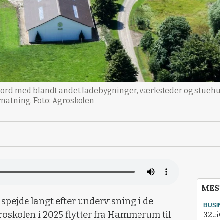
rd med blandt andet ladebygninger, værksteder og stuehus s
rnatning. Foto: Agroskolen
MES
spejde langt efter undervisning i de
BUSI
32.5
roskolen i 2025 flytter fra Hammerum til