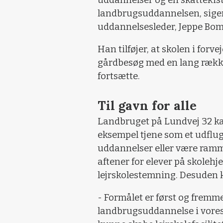
uddannelser og en skattekist
landbrugsuddannelsen, siger
uddannelsesleder, Jeppe Bo
Han tilføjer, at skolen i for
gårdbesøg med en lang række
fortsætte.
Til gavn for alle
Landbruget på Lundvej 32 ka
eksempel tjene som et udflu
uddannelser eller være ramm
aftener for elever på skoleh
lejrskolestemning. Desuden k
- Formålet er først og fremm
landbrugsuddannelse i vores