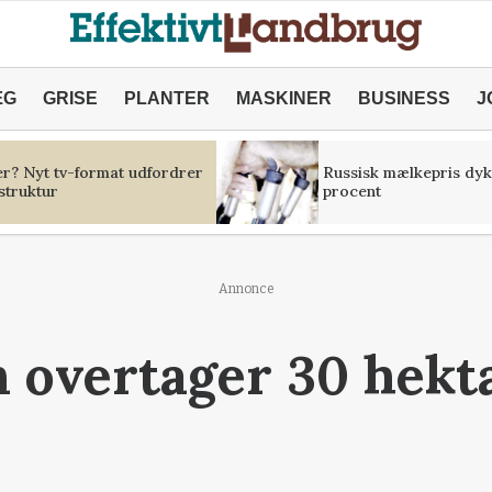
ÆG
GRISE
PLANTER
MASKINER
BUSINESS
J
er? Nyt tv-format udfordrer
Russisk mælkepris dyk
struktur
procent
Annonce
 overtager 30 hekt