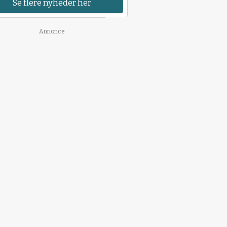
Se flere nyheder her
Annonce