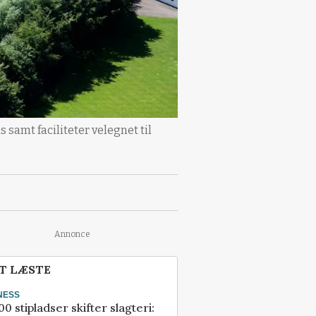
amt faciliteter velegnet til
Annonce
T LÆSTE
NESS
00 stipladser skifter slagteri: