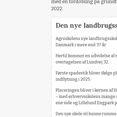
med en fordobling på grund
2022.
Den nye landbrugs
Agroskolens nye landbrugsskole
Danmark i mere end 37 år.
Hertil kommer en udvidelse af 
overtagelsen af Lundvej 32.
Første spadestik bliver ifølge p
indflytning i 2025.
Placeringen bliver i kernen a
– med erhvervsskolens mange 
ene side og Lillelund Engpark 
Den nye skole vil kunne rumme 