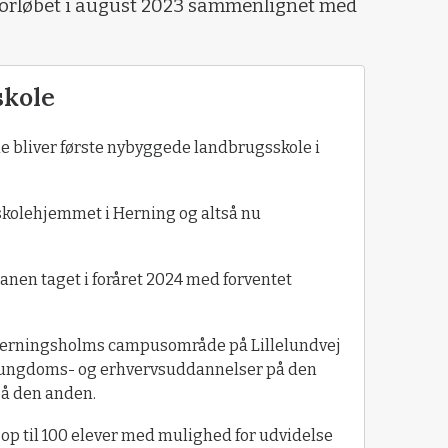
forløbet i august 2023 sammenlignet med
skole
 bliver første nybyggede landbrugsskole i
skolehjemmet i Herning og altså nu
lanen taget i foråret 2024 med forventet
f Herningsholms campusområde på Lillelundvej
ungdoms- og erhvervsuddannelser på den
på den anden.
op til 100 elever med mulighed for udvidelse