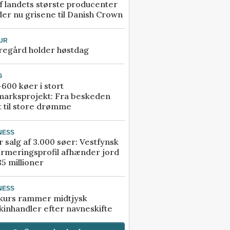
f landets største producenter
er nu grisene til Danish Crown
UR
regård holder høstdag
G
600 køer i stort
marksprojekt: Fra beskeden
t til store drømme
NESS
r salg af 3.000 søer: Vestfynsk
rmeringsprofil afhænder jord
85 millioner
NESS
kurs rammer midtjysk
inhandler efter navneskifte