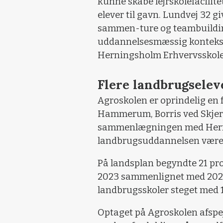
kunne skabe lejrskolefacilit
elever til gavn. Lundvej 32 g
sammen-ture og teambuilding-
uddannelsesmæssig kontekst,
Herningsholm Erhvervsskole
Flere landbrugselev
Agroskolen er oprindelig en
Hammerum, Borris ved Skjer
sammenlægningen med Herni
landbrugsuddannelsen været
På landsplan begyndte 21 pro
2023 sammenlignet med 2021,
landbrugsskoler steget med 15 
Optaget på Agroskolen afspej