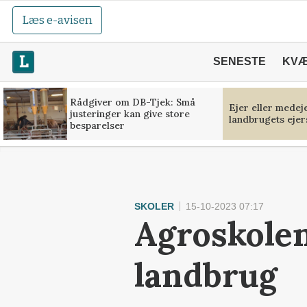
Læs e-avisen
SENESTE
KV
Rådgiver om DB-Tjek: Små
Ejer eller medej
justeringer kan give store
landbrugets ejer
besparelser
SKOLER
15-10-2023 07:17
Agroskolen
landbrug