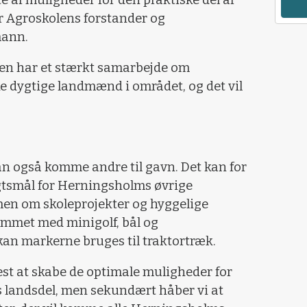
e af muligheder for den praktiske del af
 Agroskolens forstander og
mann.
vejen har et stærkt samarbejde om
 dygtige landmænd i området, og det vil
n også komme andre til gavn. Det kan for
gtsmål for Herningsholms øvrige
en om skoleprojekter og hyggelige
jemmet med minigolf, bål og
an markerne bruges til traktortræk.
est at skabe de optimale muligheder for
 landsdel, men sekundært håber vi at