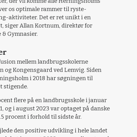
eter, der vil komme alle Herningsholms
iver os optimale rammer til ryste-
aktiviteter. Det er ret unikt i en
 siger Allan Kortnum, direktør for
 & Gymnasier.
er
 fusion mellem landbrugsskolerne
n og Kongensgaard ved Lemvig. Siden
ngsholm i 2018 har søgningen til
 stigende.
cent flere på en landbrugsskole i januar
 og i august 2023 var optaget på danske
procent i forhold til sidste år.
lede den positive udvikling i hele landet