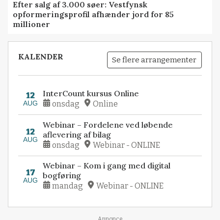
BUSINESS
Efter salg af 3.000 søer: Vestfynsk
opformeringsprofil afhænder jord for 85
millioner
KALENDER
Se flere arrangementer
InterCount kursus Online
12
AUG
onsdag
Online
Webinar – Fordelene ved løbende
12
aflevering af bilag
AUG
onsdag
Webinar - ONLINE
Webinar – Kom i gang med digital
17
bogføring
AUG
mandag
Webinar - ONLINE