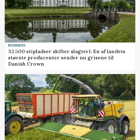
BUSINESS
32.500 stipladser skifter slagteri: En af landets
største producenter sender nu grisene til
Danish Crown