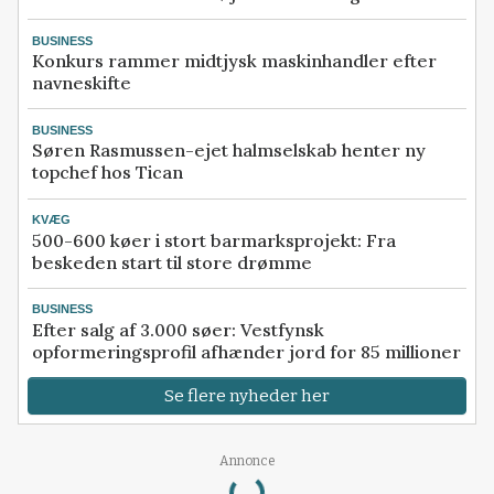
BUSINESS
Konkurs rammer midtjysk maskinhandler efter
navneskifte
BUSINESS
Søren Rasmussen-ejet halmselskab henter ny
topchef hos Tican
KVÆG
500-600 køer i stort barmarksprojekt: Fra
beskeden start til store drømme
BUSINESS
Efter salg af 3.000 søer: Vestfynsk
opformeringsprofil afhænder jord for 85 millioner
Se flere nyheder her
Loading...
Annonce