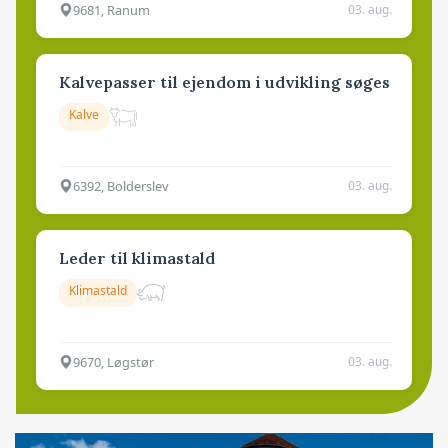
9681, Ranum
03. aug.
Kalvepasser til ejendom i udvikling søges
Kalve
6392, Bolderslev
03. aug.
Leder til klimastald
Klimastald
9670, Løgstør
03. aug.