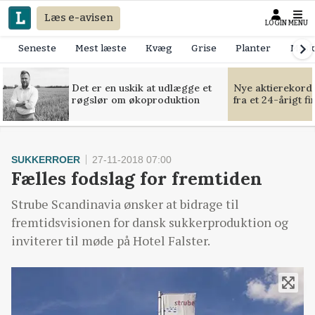
Læs e-avisen
LOGIN
MENU
Seneste
Mest læste
Kvæg
Grise
Planter
Mask
Det er en uskik at udlægge et
Nye aktierekorde
røgslør om økoproduktion
fra et 24-årigt f
SUKKERROER
27-11-2018 07:00
Fælles fodslag for fremtiden
Strube Scandinavia ønsker at bidrage til
fremtidsvisionen for dansk sukkerproduktion og
inviterer til møde på Hotel Falster.