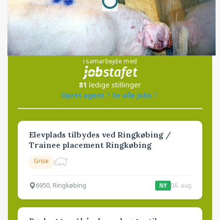
Jobs
i samarbejde med
81
ledige stillinger
Opret agent
Se alle jobs
Elevplads tilbydes ved Ringkøbing /
Trainee placement Ringkøbing
Grise
6950, Ringkøbing
06. aug.
NY