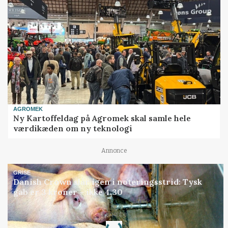
AGROMEK
Ny Kartoffeldag på Agromek skal samle hele
værdikæden om ny teknologi
Annonce
GRISE
Danish Crown slår igen i noteringsstrid: Tysk
gab er 3 kroner – ikke 4,30
Loading...
Annonce