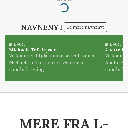
Annonce
Loading...
NAVNENYT
Se mere navnenyt
3. AUG.
3. AUG.
Michaela Toft Jepsen
Anette Pl
Velkommen til økonomiassistent trainee
Velkommen 
Michaela Toft Jepsen hos Østdansk
Anette Pl
Landboforening
Landbofor