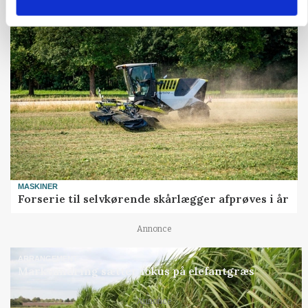
Annonce
MASKINER
Forserie til selvkørende skårlægger afprøves i år
Annonce
ARRANGEMENT
Markvandring sætter fokus på elefantgræs
Annonce