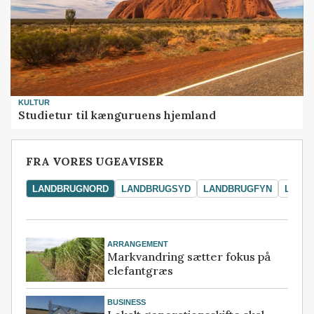
KULTUR
Studietur til kænguruens hjemland
FRA VORES UGEAVISER
LANDBRUGNORD
LANDBRUGSYD
LANDBRUGFYN
LAND
ARRANGEMENT
Markvandring sætter fokus på
elefantgræs
BUSINESS