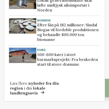
Lokalt generationsskifte skal
løfte midtjysk siloimportør i
Norden
BUSINESS
Efter lån på 182 millioner: Sindal
Biogas vil fordoble produktionen
og behandle 800.000 ton
biomasse
KVÆG
500-600 køer i stort
barmarksprojekt: Fra beskeden
start til store drømme
Læs flere
nyheder fra din
region
i din
lokale
landbrugsavis