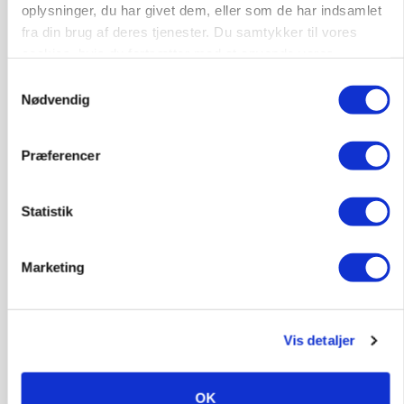
oplysninger, du har givet dem, eller som de har indsamlet
Annonce
fra din brug af deres tjenester. Du samtykker til vores
Loading...
cookies, hvis du fortsætter med at anvende vores
hjemmeside.
Samtykkevalg
Nødvendig
Præferencer
Statistik
Marketing
GRISE
Vis detaljer
Svineproducenter kalder Danish Crowns pris en
katastrofe
OK