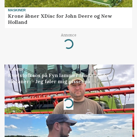
MASKINER
Krone åbner XDisc for John Deere og New
Holland
Annonce
Loading...
PLANTER
Kvælstofkaos på Fyn lammer landmænds
såplaner: - Jeg føler mig pisset på
Annonce
Loading...