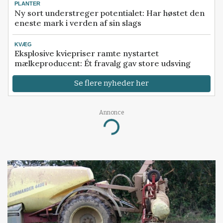
PLANTER
Ny sort understreger potentialet: Har høstet den
eneste mark i verden af sin slags
KVÆG
Eksplosive kviepriser ramte nystartet
mælkeproducent: Ét fravalg gav store udsving
Se flere nyheder her
Annonce
Loading...