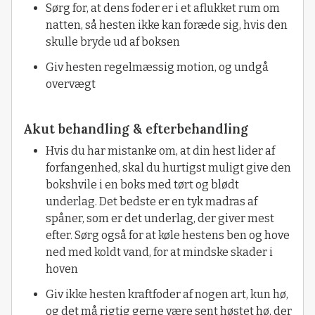
Sørg for, at dens foder er i et aflukket rum om
natten, så hesten ikke kan foræde sig, hvis den
skulle bryde ud af boksen
Giv hesten regelmæssig motion, og undgå
overvægt
Akut behandling & efterbehandling
Hvis du har mistanke om, at din hest lider af
forfangenhed, skal du hurtigst muligt give den
bokshvile i en boks med tørt og blødt
underlag. Det bedste er en tyk madras af
spåner, som er det underlag, der giver mest
efter. Sørg også for at køle hestens ben og hove
ned med koldt vand, for at mindske skader i
hoven
Giv ikke hesten kraftfoder af nogen art, kun hø,
og det må rigtig gerne være sent høstet hø, der