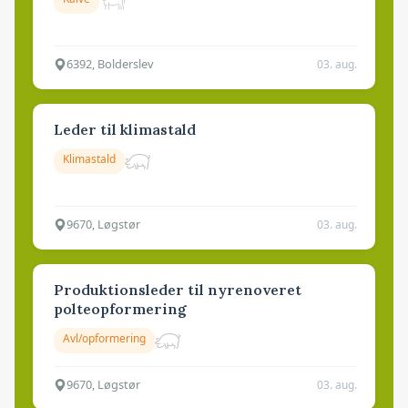
6392, Bolderslev
03. aug.
Leder til klimastald
Klimastald
9670, Løgstør
03. aug.
Produktionsleder til nyrenoveret
polteopformering
Avl/opformering
9670, Løgstør
03. aug.