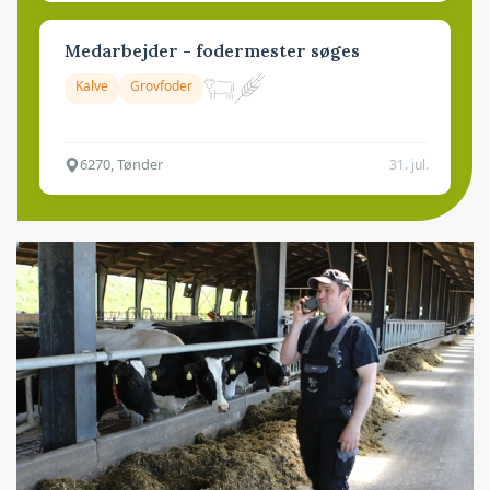
Medarbejder - fodermester søges
Kalve
Grovfoder
6270, Tønder
31. jul.