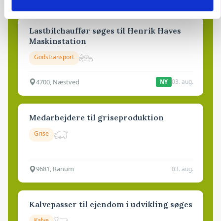
Lastbilchauffør søges til Henrik Haves
Maskinstation
Godstransport
4700, Næstved
03. aug.
NY
Medarbejdere til griseproduktion
Grise
9681, Ranum
03. aug.
Kalvepasser til ejendom i udvikling søges
Kalve