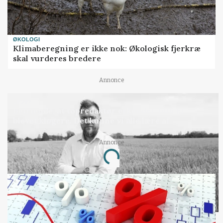
ØKOLOGI
Klimaberegning er ikke nok: Økologisk fjerkræ
skal vurderes bredere
Annonce
LEDER
Befriende, at topredaktør erkender, hun er
blevet klogere. Det kunne vi alle lære af
Loading...
Annonce