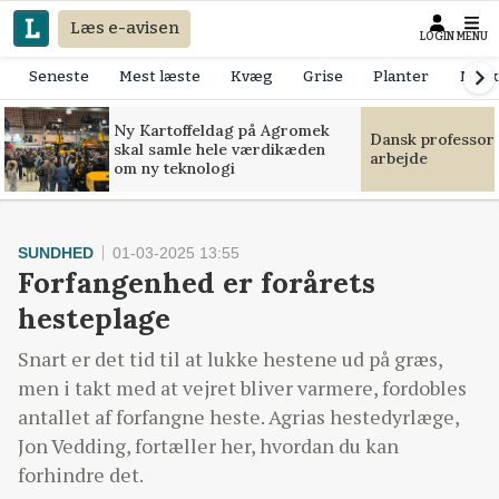
Læs e-avisen
LOGIN
MENU
Seneste
Mest læste
Kvæg
Grise
Planter
Mask
Ny Kartoffeldag på Agromek
Dansk professor
skal samle hele værdikæden
arbejde
om ny teknologi
SUNDHED
01-03-2025 13:55
Forfangenhed er forårets
hesteplage
Snart er det tid til at lukke hestene ud på græs,
men i takt med at vejret bliver varmere, fordobles
antallet af forfangne heste. Agrias hestedyrlæge,
Jon Vedding, fortæller her, hvordan du kan
forhindre det.