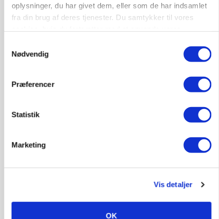
oplysninger, du har givet dem, eller som de har indsamlet
ULVE
fra din brug af deres tjenester. Du samtykker til vores
Droner og AI kan afsløre ulvens jagtadfærd
cookies, hvis du fortsætter med at anvende vores
hjemmeside.
Annonce
Samtykkevalg
Nødvendig
EJENDOMME
Udbyder 128 hektar økojord: Udsigt til
millionhandel i Jelling
Præferencer
Annonce
Loading...
Statistik
Marketing
Jobs
i samarbejde med
Vis detaljer
79
ledige stillinger
Opret agent
Se alle jobs
OK