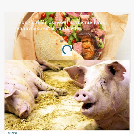
BUSINESS
Grambogård får oksekød på menuen hos
københavnsk restaurantkæde
Loading...
Annonce
GRISE