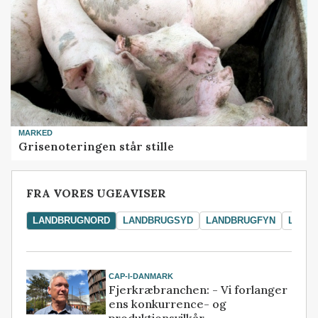
MARKED
Grisenoteringen står stille
FRA VORES UGEAVISER
LANDBRUGNORD
LANDBRUGSYD
LANDBRUGFYN
LAND
CAP-I-DANMARK
Fjerkræbranchen: - Vi forlanger
ens konkurrence- og
produktionsvilkår