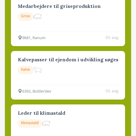
Medarbejdere til griseproduktion
Grise
9681, Ranum
03. aug.
Kalvepasser til ejendom i udvikling søges
Kalve
6392, Bolderslev
03. aug.
Leder til klimastald
Klimastald