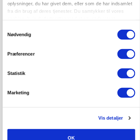
oplysninger, du har givet dem, eller som de har indsamlet
fra din brug af deres tjenester. Du samtykker til vores
cookies, hvis du fortsætter med at anvende vores
hjemmeside.
Samtykkevalg
Nødvendig
Præferencer
MARKEDSFOKUS
Prisgab på 20 kroner pr. kg vokser: Polsk kylling
Statistik
presser markedet
Marketing
Vis detaljer
OK