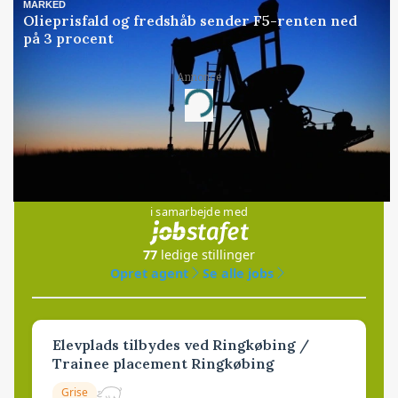
MARKED
Olieprisfald og fredshåb sender F5-renten ned
på 3 procent
Annonce
Loading...
Jobs
i samarbejde med
77
ledige stillinger
Opret agent
Se alle jobs
Elevplads tilbydes ved Ringkøbing /
Trainee placement Ringkøbing
Grise