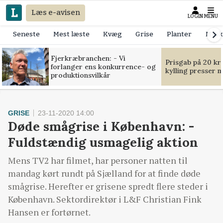
Læs e-avisen
LOGIN
MENU
Seneste
Mest læste
Kvæg
Grise
Planter
Mask
Fjerkræbranchen: - Vi
Prisgab på 20 kr
forlanger ens konkurrence- og
kylling presser 
produktionsvilkår
GRISE
23-11-2020 14:00
Døde smågrise i København: -
Fuldstændig usmagelig aktion
Mens TV2 har filmet, har personer natten til
mandag kørt rundt på Sjælland for at finde døde
smågrise. Herefter er grisene spredt flere steder i
København. Sektordirektør i L&F Christian Fink
Hansen er fortørnet.