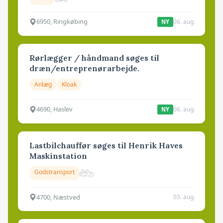
6950, Ringkøbing
06. aug.
NY
Rørlægger / håndmand søges til
dræn/entreprenørarbejde.
Anlæg
Kloak
4690, Haslev
06. aug.
NY
Lastbilchauffør søges til Henrik Haves
Maskinstation
Godstransport
4700, Næstved
03. aug.