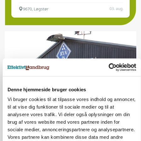
9670, Løgstør
03. aug.
Denne hjemmeside bruger cookies
Vi bruger cookies til at tilpasse vores indhold og annoncer,
til at vise dig funktioner til sociale medier og til at
KULTUR
Tæller Aabybro Mejeri og Axel Månsson: 21
analysere vores trafik. Vi deler også oplysninger om din
fødevareproducenter indstillet til pris
brug af vores website med vores partnere inden for
sociale medier, annonceringspartnere og analysepartnere.
Vores partnere kan kombinere disse data med andre