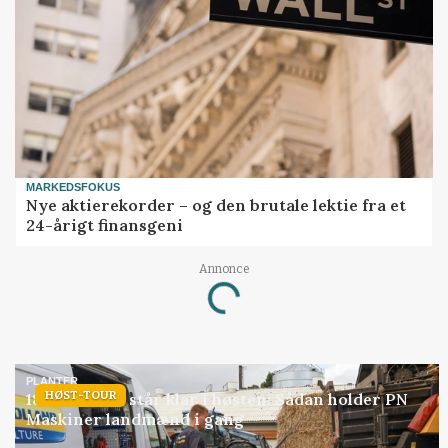
MARKEDSFOKUS
Nye aktierekorder – og den brutale lektie fra et
24-årigt finansgeni
Annonce
Loading...
PLANTER
HØST-TOUR
18 montører står klar i høsten: Sådan holder PN
Maskiner landmænd i gang