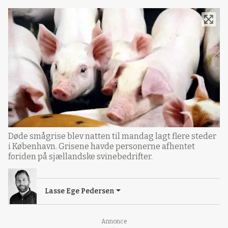
Døde smågrise blev natten til mandag lagt flere steder
i København. Grisene havde personerne afhentet
foriden på sjællandske svinebedrifter.
Lasse Ege Pedersen
Annonce