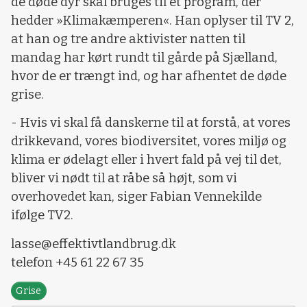
de døde dyr skal bruges til et program, der
hedder »Klimakæmperen«. Han oplyser til TV 2,
at han og tre andre aktivister natten til
mandag har kørt rundt til gårde på Sjælland,
hvor de er trængt ind, og har afhentet de døde
grise.
- Hvis vi skal få danskerne til at forstå, at vores
drikkevand, vores biodiversitet, vores miljø og
klima er ødelagt eller i hvert fald på vej til det,
bliver vi nødt til at råbe så højt, som vi
overhovedet kan, siger Fabian Vennekilde
ifølge TV2.
lasse@effektivtlandbrug.dk
telefon +45 61 22 67 35
Grise