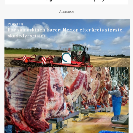
Annonce
PLANTER
Før såmaskinen kører: Her er efterårets største
skadedyrsrisici
Annonce
Loading...