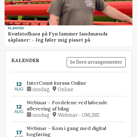
PLANTER
Kvælstofkaos på Fyn lammer landmænds
såplaner: - Jeg føler mig pisset på
KALENDER
Se flere arrangementer
InterCount kursus Online
12
AUG
onsdag
Online
Webinar – Fordelene ved løbende
12
aflevering af bilag
AUG
onsdag
Webinar - ONLINE
Webinar – Kom i gang med digital
17
bogføring