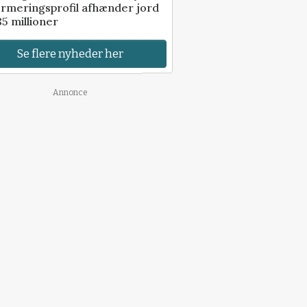
rmeringsprofil afhænder jord
85 millioner
Se flere nyheder her
Annonce