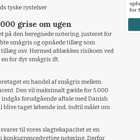
opfo
ds tyske rystelser
for 
.000 grise om ugen
t på den beregnede notering, justeret for
bte smågris og opnåede tillæg som
-tillæg osv. Hermed afdækkes risikoen ved
en for dyr smågris ift.
foretaget en handel af smågris mellem
cent. Den vil maksimalt gælde for 5.000
er indgås forudgående aftale med Danish
l blive taget løbende ind, indtil målet om
r svarer til vores slagtekapacitet er en
en konkurrencedygtige notering. Derfor