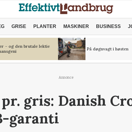
ÆG
GRISE
PLANTER
MASKINER
BUSINESS
J
r – og den brutale lektie
På døgnvagt i høsten
inansgeni
Annonce
 pr. gris: Danish C
-garanti