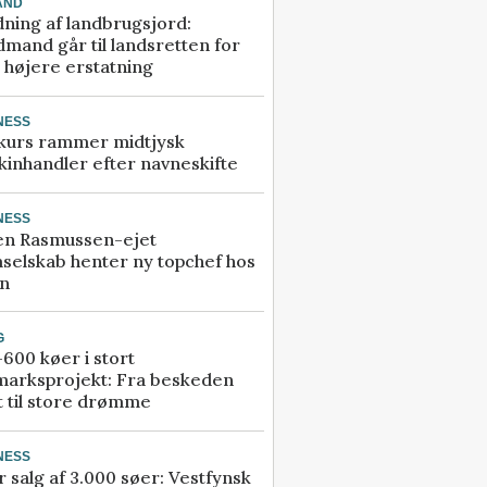
AND
ning af landbrugsjord:
mand går til landsretten for
å højere erstatning
NESS
kurs rammer midtjysk
inhandler efter navneskifte
NESS
en Rasmussen-ejet
selskab henter ny topchef hos
an
G
600 køer i stort
marksprojekt: Fra beskeden
t til store drømme
NESS
r salg af 3.000 søer: Vestfynsk