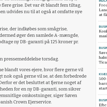
INDL
Fred
flere grise. Det var ét blandt fem tiltag,
Land
 den udvides nu til at også at omfatte nye
at f
BUSI
grise, der indkøbes som smågrise,
Kon
g dermed øger den samlede A-mængde,
mask
odtage ny DB-garanti på 125 kroner pr.
BUSI
Sør
halm
en pressemeddelelse torsdag.
Tic
 blandt vores ejere, hvor flere gerne vil
KVÆ
gt nok også gerne vil se, at den forbedrede
500-
rfor er det besluttet at fjerne noget af
bar
star
gheden for en ny DB-garanti, som sikrer
nnemsnitlige omkostninger, siger Søren
BUSI
Danish Crown Ejerservice.
Efte