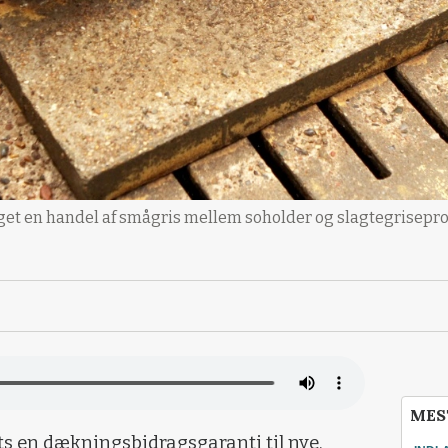
aget en handel af smågris mellem soholder og slagtegrisepro
MES
s en dækningsbidragsgaranti til nye,