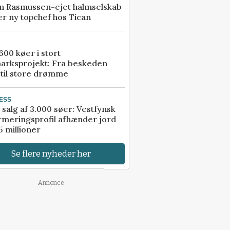
n Rasmussen-ejet halmselskab
r ny topchef hos Tican
00 køer i stort
arksprojekt: Fra beskeden
 til store drømme
ESS
 salg af 3.000 søer: Vestfynsk
rmeringsprofil afhænder jord
5 millioner
Se flere nyheder her
Annonce