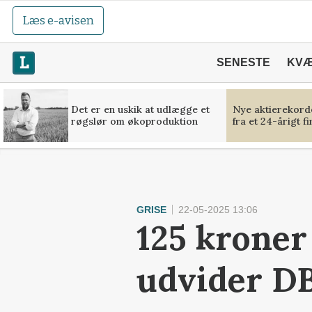
Læs e-avisen
SENESTE
KV
Det er en uskik at udlægge et
Nye aktierekorde
røgslør om økoproduktion
fra et 24-årigt f
GRISE
22-05-2025 13:06
125 kroner
udvider DB