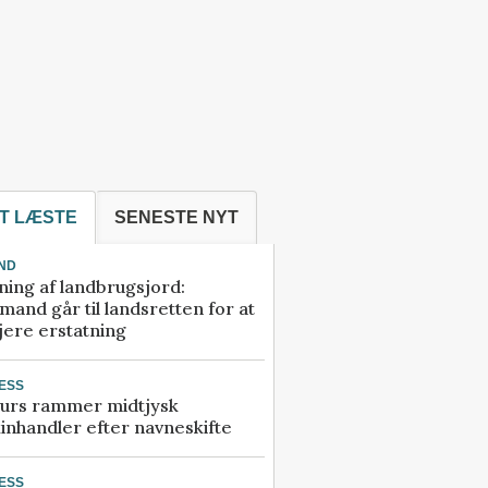
T LÆSTE
SENESTE NYT
ND
ning af landbrugsjord:
and går til landsretten for at
jere erstatning
ESS
urs rammer midtjysk
inhandler efter navneskifte
ESS