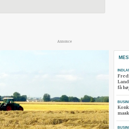
Annonce
MES
INDLA
Fred
Landm
få hø
BUSIN
Konk
mask
BUSIN