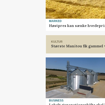
MARKED
Høstpres kan sænke hvedepri
KULTUR
Største Manitou fik gammel v
BUSINESS
Lokalt generationsskifte skal 