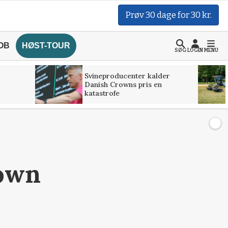
Prøv 30 dage for 30 kr.
OB
HØST-TOUR
SØG
LOGIN
MENU
Svineproducenter kalder
Danish Crowns pris en
katastrofe
rown