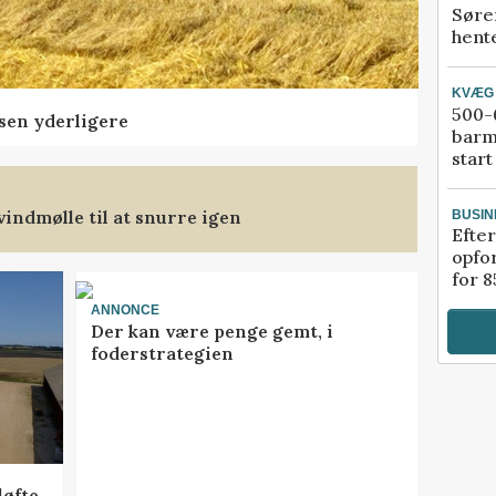
Søre
hente
KVÆG
500-6
sen yderligere
barm
start
indmølle til at snurre igen
BUSIN
Efter
opfo
for 8
ANNONCE
Der kan være penge gemt, i
foderstrategien
løfte