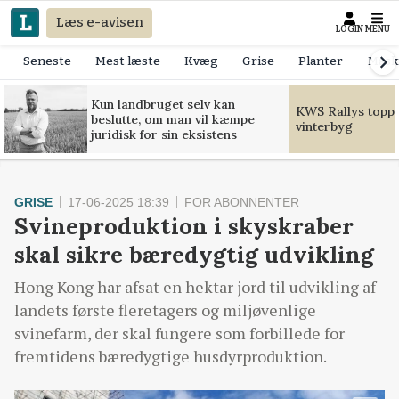
Læs e-avisen
LOGIN
MENU
Seneste
Mest læste
Kvæg
Grise
Planter
Mask
Kun landbruget selv kan
KWS Rallys toppe
beslutte, om man vil kæmpe
vinterbyg
juridisk for sin eksistens
GRISE
17-06-2025 18:39
FOR ABONNENTER
Svineproduktion i skyskraber
skal sikre bæredygtig udvikling
Hong Kong har afsat en hektar jord til udvikling af
landets første fleretagers og miljøvenlige
svinefarm, der skal fungere som forbillede for
fremtidens bæredygtige husdyrproduktion.