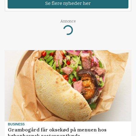
Se flere nyheder her
Annonce
Loading...
BUSINESS
Grambogård får oksekød på menuen hos
københavnsk restaurantkæde