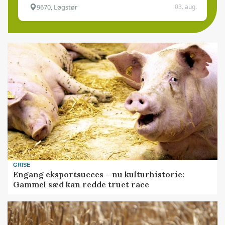
9670, Løgstør
03. aug.
GRISE
Engang eksportsucces – nu kulturhistorie:
Gammel sæd kan redde truet race