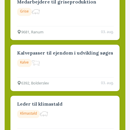
Medarbejdere til griseproduktion
Grise
9681, Ranum
03. aug.
Kalvepasser til ejendom i udvikling søges
Kalve
6392, Bolderslev
03. aug.
Leder til klimastald
Klimastald