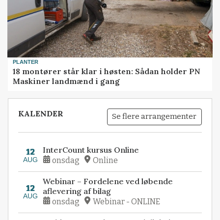
PLANTER
18 montører står klar i høsten: Sådan holder PN
Maskiner landmænd i gang
KALENDER
Se flere arrangementer
InterCount kursus Online
12
AUG
onsdag
Online
Webinar – Fordelene ved løbende
12
aflevering af bilag
AUG
onsdag
Webinar - ONLINE