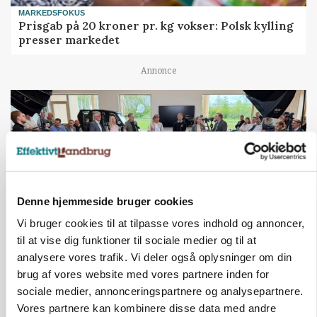
MARKEDSFOKUS
Prisgab på 20 kroner pr. kg vokser: Polsk kylling
presser markedet
Annonce
Denne hjemmeside bruger cookies
Vi bruger cookies til at tilpasse vores indhold og annoncer,
til at vise dig funktioner til sociale medier og til at
analysere vores trafik. Vi deler også oplysninger om din
BUSINESS
Ejer eller medejer? Nyt tv-format udfordrer
brug af vores website med vores partnere inden for
landbrugets ejerstruktur
sociale medier, annonceringspartnere og analysepartnere.
Vores partnere kan kombinere disse data med andre