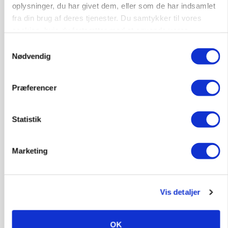
Annonce
oplysninger, du har givet dem, eller som de har indsamlet
fra din brug af deres tjenester. Du samtykker til vores
MARKED
cookies, hvis du fortsætter med at anvende vores
Russisk mælkepris dykker 23 procent
hjemmeside.
Samtykkevalg
Nødvendig
Annonce
Loading...
Præferencer
Statistik
Marketing
Vis detaljer
BUSINESS
Fra mark til mur: Byggeriet kan åbne nyt
OK