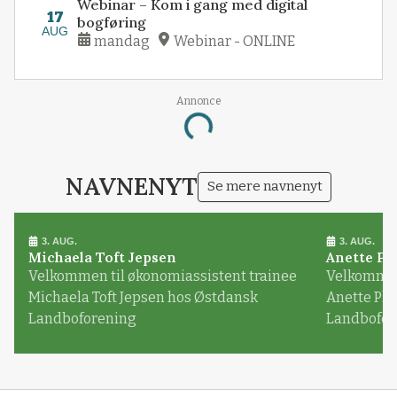
Webinar – Kom i gang med digital
17
bogføring
AUG
mandag
Webinar - ONLINE
Annonce
Loading...
NAVNENYT
Se mere navnenyt
3. AUG.
3. AUG.
Michaela Toft Jepsen
Anette Pl
Velkommen til økonomiassistent trainee
Velkommen 
Michaela Toft Jepsen hos Østdansk
Anette Pl
Landboforening
Landbofor