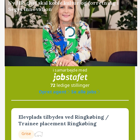
Ny HR-chef skal koble kultur og forretning i
Seges Innovation
Annonce
Loading...
Jobs
i samarbejde med
72
ledige stillinger
Opret agent
Se alle jobs
Elevplads tilbydes ved Ringkøbing /
Trainee placement Ringkøbing
Grise