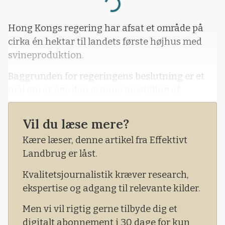
Loading...
Hong Kongs regering har afsat et område på
cirka én hektar til landets første højhus med
svineproduktion.
Baggrunden for regeringens beslutning er et
mål om at øge den grønne omstilling af
husdyrproduktionen, som blandt andet skal
ske via en modernisering og effektivisering af
Vil du læse mere?
landbruget.
Kære læser, denne artikel fra Effektivt
For at opnå den ønskede bæredygtige
Landbrug er låst.
produktion ønsker Hong Hongs regering at
Kvalitetsjournalistik kræver research,
fremme lukkede og automatiserede systemer,
ekspertise og adgang til relevante kilder.
der både sparer plads og skåner miljøet.
Men vi vil rigtig gerne tilbyde dig et
digitalt abonnement i 30 dage for kun