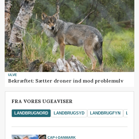
ULVE
Bekræftet: Sætter droner ind mod problemulv
FRA VORES UGEAVISER
LANDBRUGNORD
LANDBRUGSYD
LANDBRUGFYN
LAND
CAP-I-DANMARK