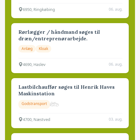
6950, Ringkøbing
06. aug.
Rørlægger / håndmand søges til
dræn/entreprenørarbejde.
Anlæg
Kloak
4690, Haslev
06. aug.
Lastbilchauffør søges til Henrik Haves
Maskinstation
Godstransport
4700, Næstved
03. aug.