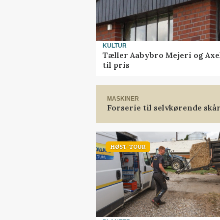
KULTUR
Tæller Aabybro Mejeri og Axe
til pris
MASKINER
Forserie til selvkørende skå
HØST-TOUR