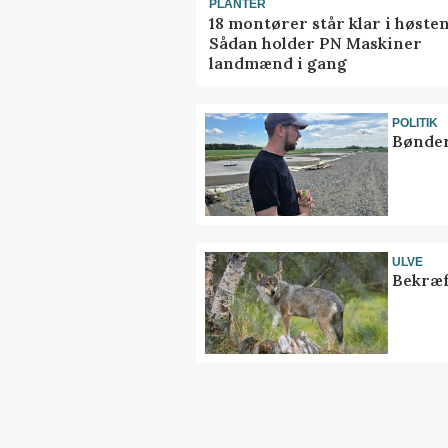
PLANTER
18 montører står klar i høsten
Sådan holder PN Maskiner
landmænd i gang
POLITIK
Bønder
ULVE
Bekræf