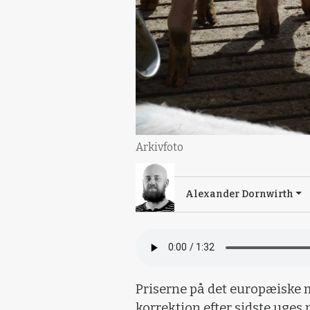
Arkivfoto
Alexander Dornwirth
Priserne på det europæiske m
korrektion efter sidste uges