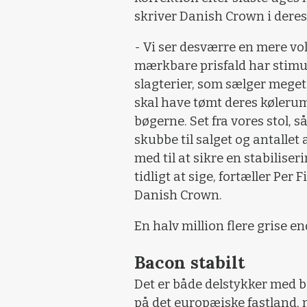
skriver Danish Crown i dere
- Vi ser desværre en mere vo
mærkbare prisfald har stimule
slagterier, som sælger meget b
skal have tømt deres kølerum
bøgerne. Set fra vores stol, så
skubbe til salget og antalle
med til at sikre en stabiliser
tidligt at sige, fortæller Per 
Danish Crown.
En halv million flere grise e
Bacon stabilt
Det er både delstykker med be
på det europæiske fastland, 