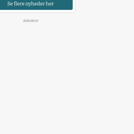
Se flere nyheder her
Annonce