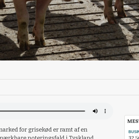
MES
arked for grisekød er ramt af en
BUSI
32.5
 mærkbare noteringsfald i Tyskland,