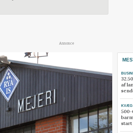
Annonce
MES
BUSIN
32.50
af la
sende
KVÆG
500-6
barm
start