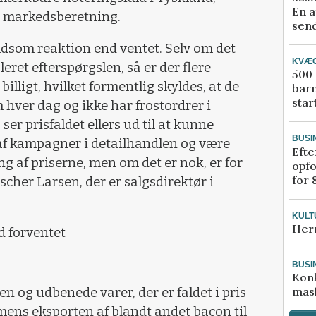
En a
s markedsberetning.
send
ldsom reaktion end ventet. Selv om det
KVÆ
ret efterspørgslen, så er der flere
500-
illigt, hvilket formentlig skyldes, at de
bar
star
 hver dag og ikke har frostordrer i
 ser prisfaldet ellers ud til at kunne
BUSI
t af kampagner i detailhandlen og være
Efte
ing af priserne, men om det er nok, er for
opfo
for 
Fischer Larsen, der er salgsdirektør i
KULT
Her
nd forventet
BUSI
Kon
mask
n og udbenede varer, der er faldet i pris
mens eksporten af blandt andet bacon til