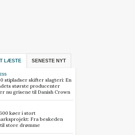
T LÆSTE
SENESTE NYT
ESS
0 stipladser skifter slagteri: En
ndets største producenter
r nu grisene til Danish Crown
00 køer i stort
arksprojekt: Fra beskeden
 til store drømme