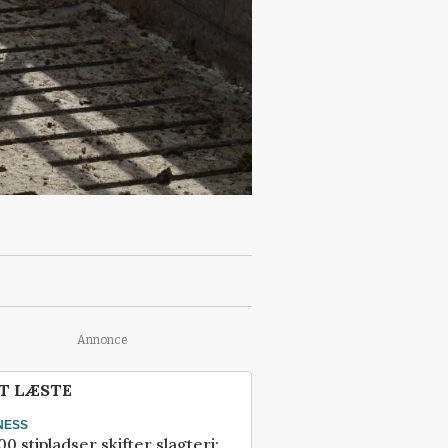
Annonce
T LÆSTE
NESS
00 stipladser skifter slagteri: