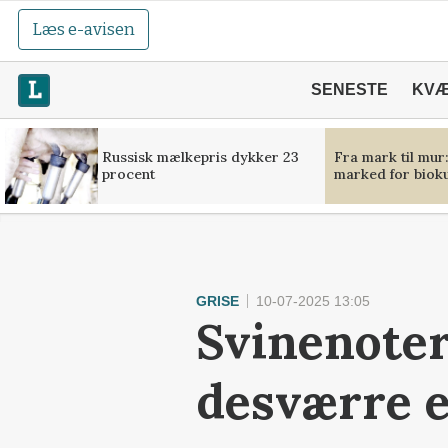
Læs e-avisen
SENESTE
KV
Russisk mælkepris dykker 23
Fra mark til mur
procent
marked for bioku
GRISE
10-07-2025 13:05
Svinenoter
desværre 