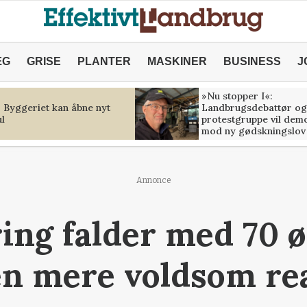
ÆG
GRISE
PLANTER
MASKINER
BUSINESS
J
»Nu stopper I«:
: Byggeriet kan åbne nyt
Landbrugsdebattør og
l
protestgruppe vil dem
mod ny gødskningslov
Annonce
ing falder med 70 ør
en mere voldsom re