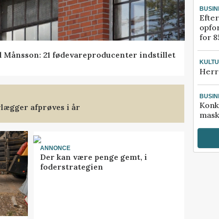
BUSIN
Efter
opfo
for 8
l Månsson: 21 fødevareproducenter indstillet
KULT
Herr
BUSIN
Konk
rlægger afprøves i år
mask
ANNONCE
Der kan være penge gemt, i
foderstrategien