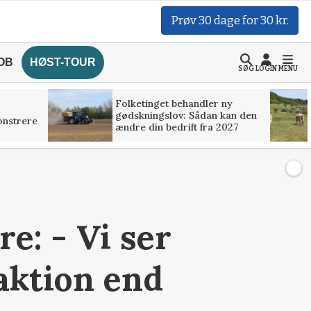
Prøv 30 dage for 30 kr.
OB
HØST-TOUR
SØG
LOGIN
MENU
Folketinget behandler ny
gødskningslov: Sådan kan den
onstrere
ændre din bedrift fra 2027
e: - Vi ser
aktion end