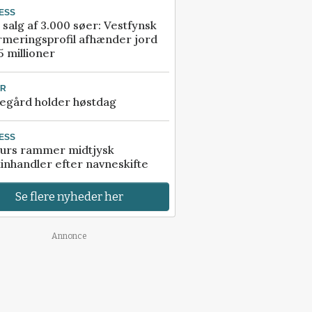
ESS
 salg af 3.000 søer: Vestfynsk
rmeringsprofil afhænder jord
5 millioner
UR
egård holder høstdag
ESS
urs rammer midtjysk
inhandler efter navneskifte
Se flere nyheder her
Annonce