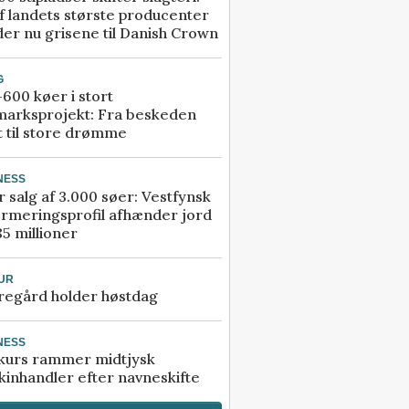
f landets største producenter
er nu grisene til Danish Crown
G
600 køer i stort
marksprojekt: Fra beskeden
t til store drømme
NESS
r salg af 3.000 søer: Vestfynsk
rmeringsprofil afhænder jord
85 millioner
UR
regård holder høstdag
NESS
kurs rammer midtjysk
inhandler efter navneskifte