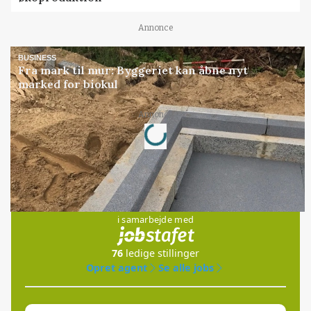
Annonce
BUSINESS
Fra mark til mur: Byggeriet kan åbne nyt
marked for biokul
Loading...
Annonce
Jobs
i samarbejde med
76
ledige stillinger
Opret agent
Se alle jobs