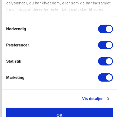
oplysninger, du har givet dem, eller som de har indsamlet
POLITIK
»Nu stopper I«: Landbrugsdebattør og
fra din brug af deres tjenester. Du samtykker til vores
protestgruppe vil demonstrere mod ny
cookies, hvis du fortsætter med at anvende vores
gødskningslov
hjemmeside.
Samtykkevalg
Nødvendig
Annonce
POLITIK
Præferencer
Folketinget behandler ny gødskningslov: Sådan
kan den ændre din bedrift fra 2027
Loading...
Statistik
Annonce
Marketing
Vis detaljer
OK