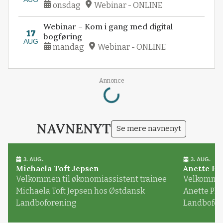
onsdag
Webinar - ONLINE
Webinar – Kom i gang med digital
17
bogføring
AUG
mandag
Webinar - ONLINE
Loading...
Annonce
NAVNENYT
Se mere navnenyt
3. AUG.
3. AUG.
Michaela Toft Jepsen
Anette Pl
Velkommen til økonomiassistent trainee
Velkommen 
Michaela Toft Jepsen hos Østdansk
Anette Pl
Landboforening
Landbofor