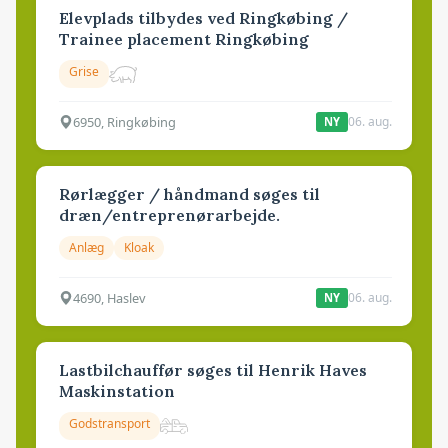
Elevplads tilbydes ved Ringkøbing /
Trainee placement Ringkøbing
Grise
6950, Ringkøbing
06. aug.
NY
Rørlægger / håndmand søges til
dræn/entreprenørarbejde.
Anlæg
Kloak
4690, Haslev
06. aug.
NY
Lastbilchauffør søges til Henrik Haves
Maskinstation
Godstransport