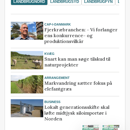
LANDBRUGNORD
LANDBRUGSYD
LANDBRUGFYN
LAND
CAP-I-DANMARK
Fjerkræbranchen: - Vi forlanger
ens konkurrence- og
produktionsvilkår
KVÆG
Snart kan man søge tilskud til
naturprojekter
ARRANGEMENT
Markvandring sætter fokus på
elefantgræs
BUSINESS
Lokalt generationsskifte skal
løfte midtjysk siloimportør i
Norden