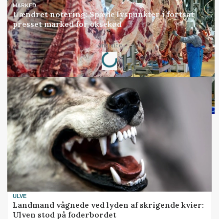
MARKED
Uændret notering: Spæde lyspunkter i fortsat
presset marked for oksekød
Loading...
Annonce
ULVE
Landmand vågnede ved lyden af skrigende kvier:
Ulven stod på foderbordet