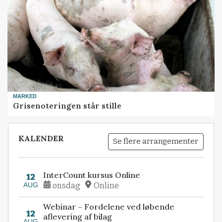
MARKED
Grisenoteringen står stille
KALENDER
Se flere arrangementer
InterCount kursus Online
12
AUG
onsdag
Online
Webinar – Fordelene ved løbende
12
aflevering af bilag
AUG