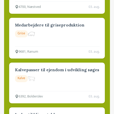
4700, Næstved
03. aug.
Medarbejdere til griseproduktion
Grise
9681, Ranum
03. aug.
Kalvepasser til ejendom i udvikling søges
Kalve
6392, Bolderslev
03. aug.