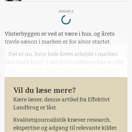
Loading...
Annonce
Vinterbyggen er ved at være i hus, og årets
travle sæson i marken er for alvor startet.
- Det er nu, hvor hele årets arbejde i marken
skal bære frugt. I den forbindelse er her en lille
liste over nogle gode huskeregler i forbindelse
med høsten.
Vil du læse mere?
Sådan lyder det blandt andet i det seneste
nyhedsbrev fra Ø-Vet, hvor dyrlægerne minder
Kære læser, denne artikel fra Effektivt
om sæsonens vigtige analyser.
Landbrug er låst.
Kvalitetsjournalistik kræver research,
ekspertise og adgang til relevante kilder.