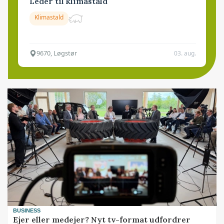
Leder til klimastald
Klimastald
9670, Løgstør
03. aug.
BUSINESS
Ejer eller medejer? Nyt tv-format udfordrer