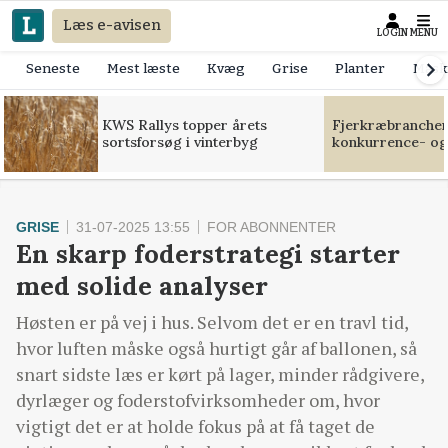
Læs e-avisen
LOGIN
MENU
Seneste
Mest læste
Kvæg
Grise
Planter
Mask
KWS Rallys topper årets
Fjerkræbranchen:
sortsforsøg i vinterbyg
konkurrence- og
GRISE
31-07-2025 13:55
FOR ABONNENTER
En skarp foderstrategi starter
med solide analyser
Høsten er på vej i hus. Selvom det er en travl tid,
hvor luften måske også hurtigt går af ballonen, så
snart sidste læs er kørt på lager, minder rådgivere,
dyrlæger og foderstofvirksomheder om, hvor
vigtigt det er at holde fokus på at få taget de