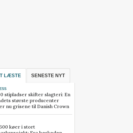
T LÆSTE
SENESTE NYT
ESS
0 stipladser skifter slagteri: En
ndets største producenter
r nu grisene til Danish Crown
00 køer i stort
arksprojekt: Fra beskeden