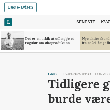
Læs e-avisen
SENESTE
KV
Det er en uskik at udlægge et
Nye aktierekorde
røgslør om økoproduktion
fra et 24-årigt f
GRISE
15-09-2025 09:39
FOR AB
Tidligere 
burde være 