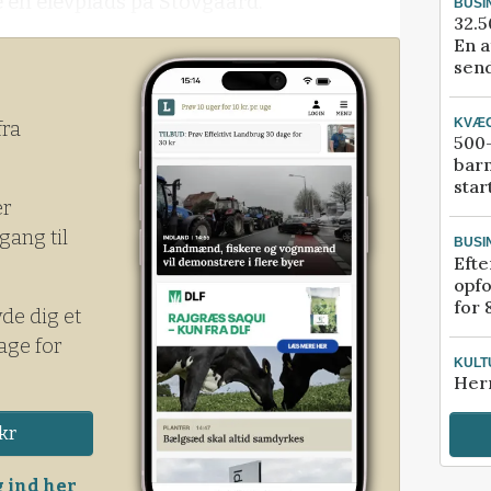
 en elevplads på Stovgaard.
BUSI
32.5
En a
send
KVÆ
fra
500-
bar
star
er
gang til
BUSI
Efte
opfo
for 
yde dig et
age for
KULT
Her
kr
 ind her