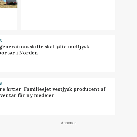
S
generationsskifte skal løfte midtjysk
portør i Norden
S
ire årtier: Familieejet vestjysk producent af
nventar får ny medejer
Annonce