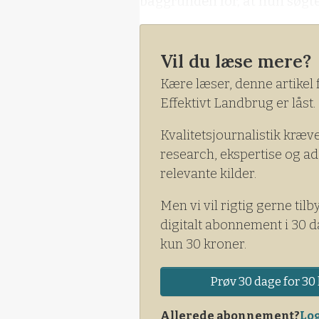
baggrunden for, at hun søgte
Vil du læse mere?
Kære læser, denne artikel 
Effektivt Landbrug er låst.
Kvalitetsjournalistik kræv
research, ekspertise og ad
relevante kilder.
Men vi vil rigtig gerne tilb
digitalt abonnement i 30 d
kun 30 kroner.
Prøv 30 dage for 30 
Allerede abonnement?
Log