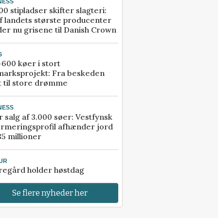
NESS
00 stipladser skifter slagteri:
f landets største producenter
er nu grisene til Danish Crown
G
600 køer i stort
marksprojekt: Fra beskeden
t til store drømme
NESS
r salg af 3.000 søer: Vestfynsk
rmeringsprofil afhænder jord
85 millioner
UR
regård holder høstdag
Se flere nyheder her