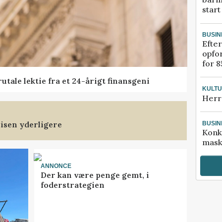
start
BUSIN
Efter
opfo
for 8
tale lektie fra et 24-årigt finansgeni
KULT
Herr
isen yderligere
BUSIN
Konk
mask
ANNONCE
Der kan være penge gemt, i
foderstrategien