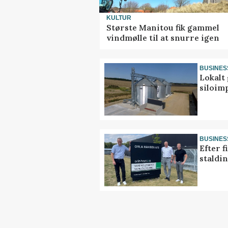
KULTUR
Største Manitou fik gammel
vindmølle til at snurre igen
BUSINES
Lokalt 
siloim
BUSINES
Efter f
staldi