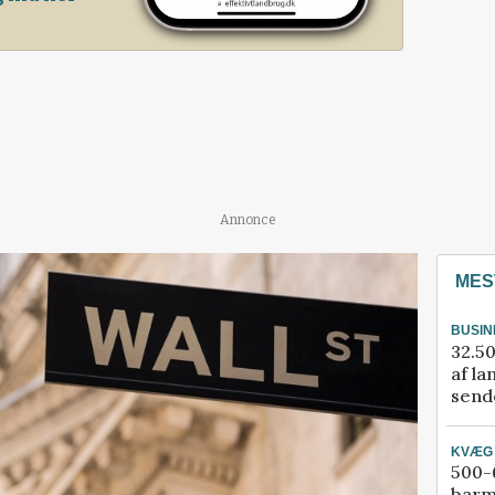
Annonce
MES
BUSIN
32.50
af la
sende
KVÆG
500-6
barm