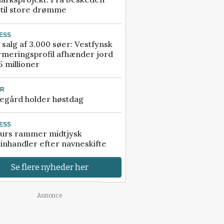
 til store drømme
ESS
 salg af 3.000 søer: Vestfynsk
rmeringsprofil afhænder jord
5 millioner
UR
egård holder høstdag
ESS
urs rammer midtjysk
inhandler efter navneskifte
Se flere nyheder her
Annonce