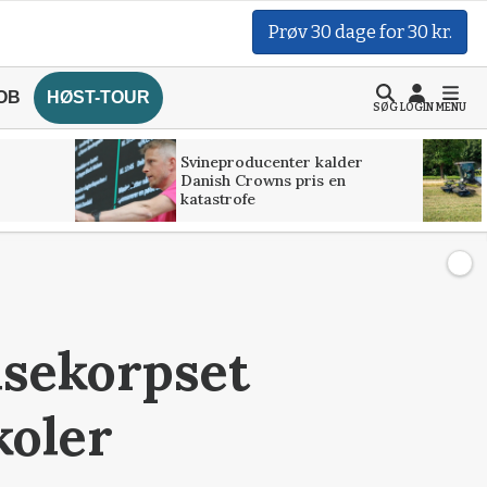
Prøv 30 dage for 30 kr.
OB
HØST-TOUR
SØG
LOGIN
MENU
Svineproducenter kalder
Danish Crowns pris en
katastrofe
isekorpset
koler