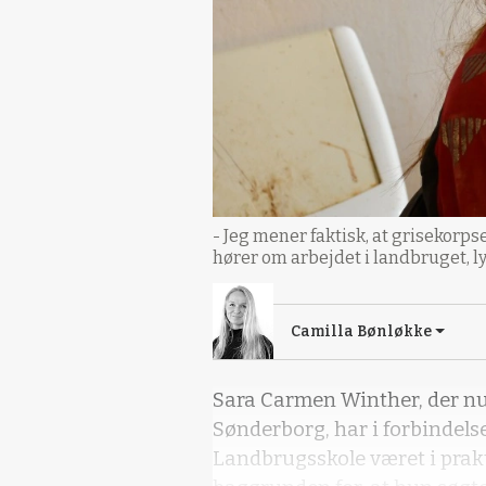
- Jeg mener faktisk, at grisekorpse
hører om arbejdet i landbruget, l
Camilla Bønløkke
Sara Carmen Winther, der nu
Sønderborg, har i forbindel
Landbrugsskole været i prakt