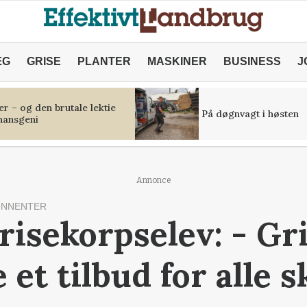
ÆG
GRISE
PLANTER
MASKINER
BUSINESS
J
r – og den brutale lektie
På døgnvagt i høsten
inansgeni
Annonce
ONNENTER
grisekorpselev: - Gr
et tilbud for alle s