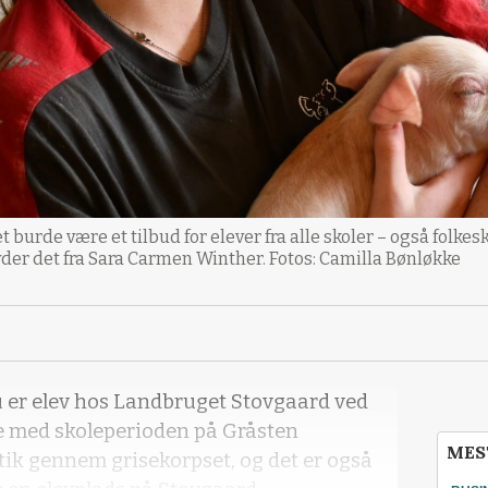
t burde være et tilbud for elever fra alle skoler – også folkesk
yder det fra Sara Carmen Winther. Fotos: Camilla Bønløkke
 er elev hos Landbruget Stovgaard ved
se med skoleperioden på Gråsten
MES
ik gennem grisekorpset, og det er også