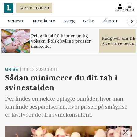
Læs e-avisen
LOGIN
MENU
Seneste
Mest læste
Kvæg
Grise
Planter
Mask
Prisgab på 20 kroner pr. kg
Rådgiver om DB-
vokser: Polsk kylling presser
give store bespa
markedet
GRISE
14-12-2020 13:11
Sådan minimerer du dit tab i
svinestalden
Der findes en række oplagte områder, hvor man
kan finde besparelser nu, hvor prisen på smågrise
er lav, lyder det fra svinekonsulent.