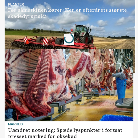
PLANTER
Før såmaskinen kører: Her er efterårets største
skadedyrsrisici
Annonce
Loading...
MARKED
Uændret notering: Spæde lyspunkter i fortsat
presset marked for oksekød