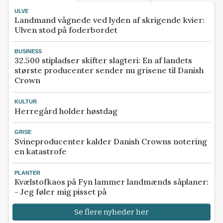
ULVE
Landmand vågnede ved lyden af skrigende kvier:
Ulven stod på foderbordet
BUSINESS
32.500 stipladser skifter slagteri: En af landets
største producenter sender nu grisene til Danish
Crown
KULTUR
Herregård holder høstdag
GRISE
Svineproducenter kalder Danish Crowns notering
en katastrofe
PLANTER
Kvælstofkaos på Fyn lammer landmænds såplaner:
- Jeg føler mig pisset på
Se flere nyheder her