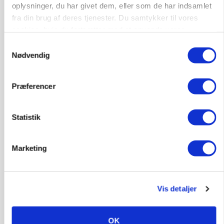
Annonce
oplysninger, du har givet dem, eller som de har indsamlet
fra din brug af deres tjenester. Du samtykker til vores
cookies, hvis du fortsætter med at anvende vores
hjemmeside.
Samtykkevalg
Nødvendig
Præferencer
Statistik
KULTUR
Marketing
Tæller Aabybro Mejeri og Axel Månsson: 21
fødevareproducenter indstillet til pris
Annonce
Vis detaljer
MASKINER
Forserie til selvkørende skårlægger afprøves i år
OK