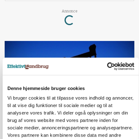
Loading...
Annonce
Denne hjemmeside bruger cookies
Vi bruger cookies til at tilpasse vores indhold og annoncer,
til at vise dig funktioner til sociale medier og til at
analysere vores trafik. Vi deler også oplysninger om din
MARKED
brug af vores website med vores partnere inden for
Olieprisfald og fredshåb sender F5-renten ned
sociale medier, annonceringspartnere og analysepartnere.
på 3 procent
Vores partnere kan kombinere disse data med andre