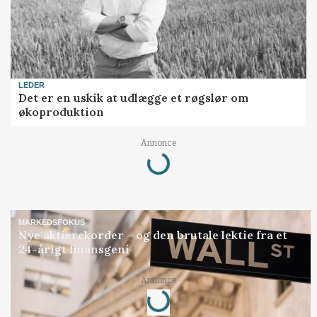
LEDER
Det er en uskik at udlægge et røgslør om
økoproduktion
Annonce
Loading...
MARKEDSFOKUS
Nye aktierekorder – og den brutale lektie fra et
24-årigt finansgeni
Annonce
Loading...