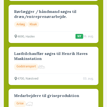
Rørlægger / håndmand søges til
dræn/entreprenørarbejde.
Anlæg
Kloak
4690, Haslev
06. aug.
NY
Lastbilchauffør søges til Henrik Haves
Maskinstation
Godstransport
4700, Næstved
03. aug.
Medarbejdere til griseproduktion
Grise