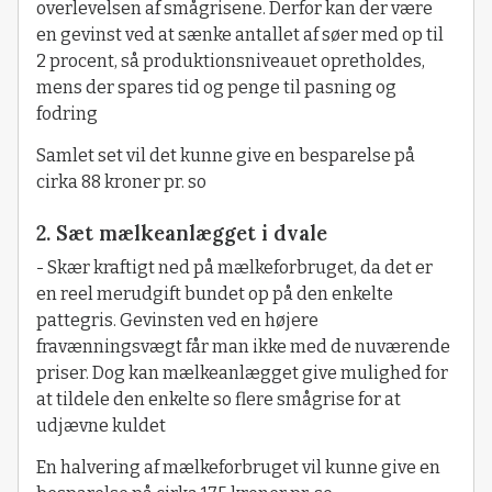
overlevelsen af smågrisene. Derfor kan der være
en gevinst ved at sænke antallet af søer med op til
2 procent, så produktionsniveauet opretholdes,
mens der spares tid og penge til pasning og
fodring
Samlet set vil det kunne give en besparelse på
cirka 88 kroner pr. so
2. Sæt mælkeanlægget i dvale
- Skær kraftigt ned på mælkeforbruget, da det er
en reel merudgift bundet op på den enkelte
pattegris. Gevinsten ved en højere
fravænningsvægt får man ikke med de nuværende
priser. Dog kan mælkeanlægget give mulighed for
at tildele den enkelte so flere smågrise for at
udjævne kuldet
En halvering af mælkeforbruget vil kunne give en