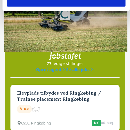
Loading...
Annonce
Jobs
i samarbejde med
77
ledige stillinger
Opret agent
Se alle jobs
Elevplads tilbydes ved Ringkøbing /
Trainee placement Ringkøbing
Grise
6950, Ringkøbing
06. aug.
NY