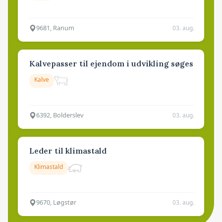
9681, Ranum
03. aug.
Kalvepasser til ejendom i udvikling søges
Kalve
6392, Bolderslev
03. aug.
Leder til klimastald
Klimastald
9670, Løgstør
03. aug.