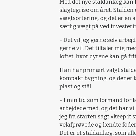
Med det nye staldanlæg kan
slagtegrise om året. Stalden 
vægtsortering, og det er en a
særlig vægt på ved investeri
- Det vil jeg gerne selv arbej
gerne vil. Det tiltaler mig med
loftet, hvor dyrene kan gå fri
Han har primært valgt stalde
kompakt bygning, og der er l
plast og stål.
- I min tid som formand for 
arbejdede med, og det har vi 
jeg fra starten sagt »keep it s
velafprøvede og kendte fod
Det er et staldanlæg, som al