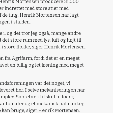
 Henrik Mortensen producere 31.000
er indrettet med store stier med
f de ting, Henrik Mortensen har lagt
ngen i stalden.
de i, og det tror jeg også, mange andre
 det store rum med lys, luft og højt til
t i store flokke, siger Henrik Mortensen.
n fra Agrifarm, fordi det er en meget
avet en billig og let løsning med meget
landsforeningen var det noget, vi
leveret her. I selve mekaniseringen har
imple«. Snoretræk til skift af foder,
erautomater og et mekanisk halmanlæg.
le kan bruge, siger Henrik Mortensen.