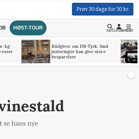
Prøv 30 dage for 30 kr.
OB
HØST-TOUR
SØG
LOGIN
MENU
r. kg
Rådgiver om DB-Tjek: Små
presser
justeringer kan give store
besparelser
svinestald
t se hans nye