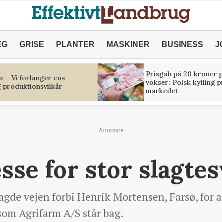
ÆG
GRISE
PLANTER
MASKINER
BUSINESS
J
Prisgab på 20 kroner p
 - Vi forlanger ens
vokser: Polsk kylling 
 produktionsvilkår
markedet
Annonce
sse for stor slagte
de vejen forbi Henrik Mortensen, Farsø, for a
 som Agrifarm A/S står bag.