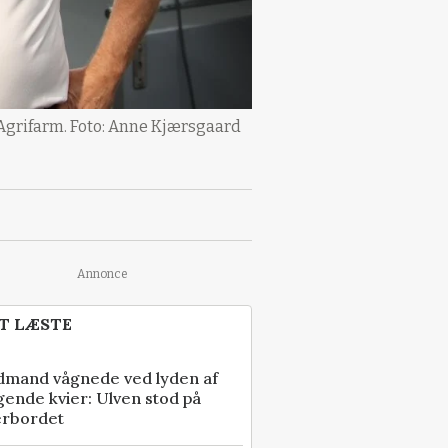
Agrifarm. Foto: Anne Kjærsgaard
Annonce
T LÆSTE
dmand vågnede ved lyden af
gende kvier: Ulven stod på
erbordet