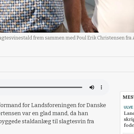
lagtesvinestald frem sammen med Poul Erik Christensen fra 
MES
 formand for Landsforeningen for Danske
ULVE
Lan
rtensen var en glad mand, da han
skri
nybyggede staldanlæg til slagtesvin fra
fod