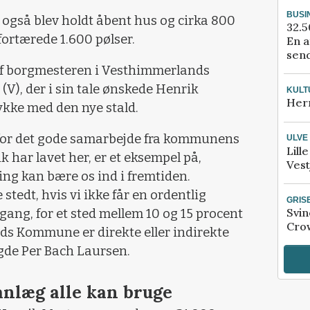
BUSI
r også blev holdt åbent hus og cirka 800
32.5
ortærede 1.600 pølser.
En a
send
af borgmesteren i Vesthimmerlands
), der i sin tale ønskede Henrik
KULT
Her
kke med den nye stald.
ak for det gode samarbejde fra kommunens
ULVE
Lill
k har lavet her, er et eksempel på,
Vest
ng kan bære os ind i fremtiden.
stedt, hvis vi ikke får en ordentlig
GRIS
Svin
ng, for et sted mellem 10 og 15 procent
Crow
ds Kommune er direkte eller indirekte
gde Per Bach Laursen.
 anlæg alle kan bruge