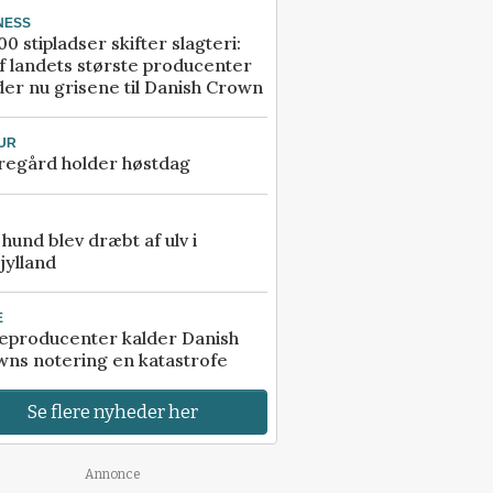
NESS
00 stipladser skifter slagteri:
f landets største producenter
er nu grisene til Danish Crown
UR
regård holder høstdag
e hund blev dræbt af ulv i
jylland
E
eproducenter kalder Danish
ns notering en katastrofe
Se flere nyheder her
Annonce