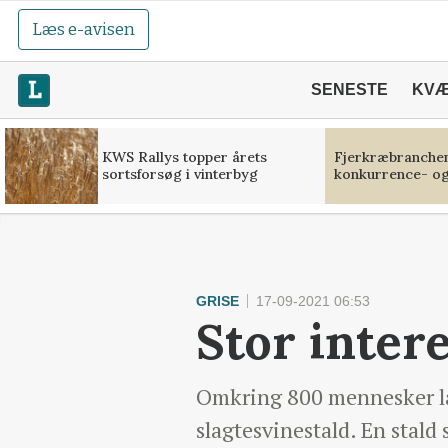
Læs e-avisen
SENESTE
KV
KWS Rallys topper årets
Fjerkræbranchen:
sortsforsøg i vinterbyg
konkurrence- og
GRISE
17-09-2021 06:53
Stor intere
Omkring 800 mennesker lag
slagtesvinestald. En stald