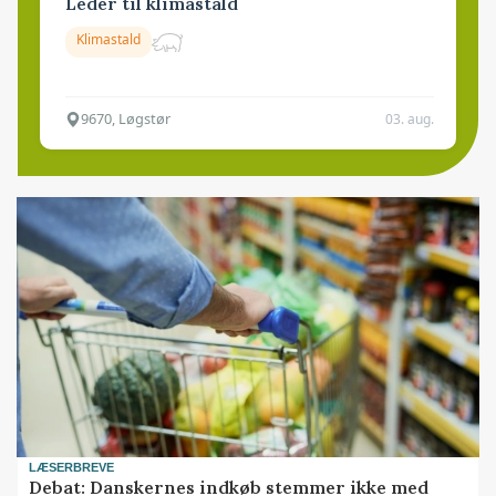
Leder til klimastald
Klimastald
9670, Løgstør
03. aug.
LÆSERBREVE
Debat: Danskernes indkøb stemmer ikke med