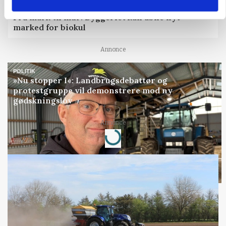
BUSINESS
Fra mark til mur: Byggeriet kan åbne nyt
marked for biokul
Annonce
POLITIK
»Nu stopper I«: Landbrugsdebattør og
protestgruppe vil demonstrere mod ny
gødskningslov
Loading...
Annonce