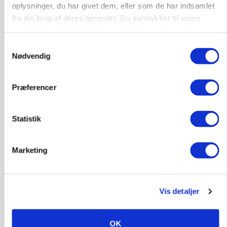
oplysninger, du har givet dem, eller som de har indsamlet
fra din brug af deres tjenester. Du samtykker til vores
cookies, hvis du fortsætter med at anvende vores
hjemmeside.
Samtykkevalg
Nødvendig
MARKED
Russisk mælkepris dykker 23 procent
Præferencer
Annonce
Statistik
Marketing
Vis detaljer
OK