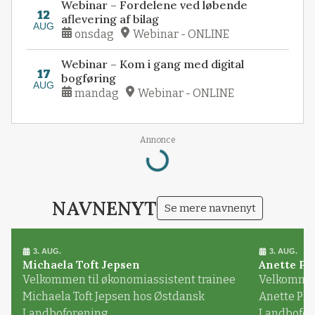
Webinar – Fordelene ved løbende
12
aflevering af bilag
AUG
onsdag
Webinar - ONLINE
Webinar – Kom i gang med digital
17
bogføring
AUG
mandag
Webinar - ONLINE
Loading...
Annonce
NAVNENYT
Se mere navnenyt
3. AUG.
3. AUG.
Michaela Toft Jepsen
Anette Pl
Velkommen til økonomiassistent trainee
Velkommen 
Michaela Toft Jepsen hos Østdansk
Anette Pl
Landboforening
Landbofor