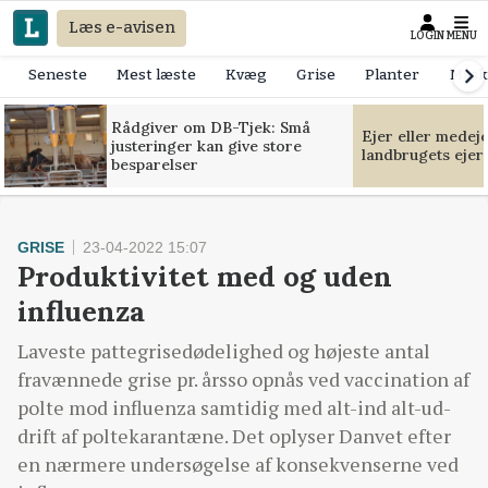
Læs e-avisen
LOGIN
MENU
Seneste
Mest læste
Kvæg
Grise
Planter
Mask
Rådgiver om DB-Tjek: Små
Ejer eller medej
justeringer kan give store
landbrugets ejer
besparelser
GRISE
23-04-2022 15:07
Produktivitet med og uden
influenza
Laveste pattegrisedødelighed og højeste antal
fravænnede grise pr. årsso opnås ved vaccination af
polte mod influenza samtidig med alt-ind alt-ud-
drift af poltekarantæne. Det oplyser Danvet efter
en nærmere undersøgelse af konsekvenserne ved