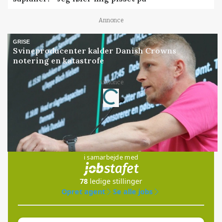
Annonce
GRISE
Svineproducenter kalder Danish Crowns
notering en katastrofe
Annonce
Loading...
Jobs
i samarbejde med
78
ledige stillinger
Opret agent
Se alle jobs