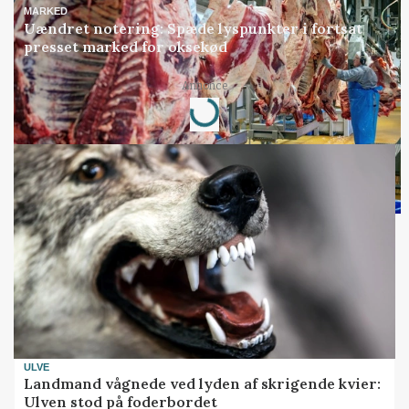
MARKED
Uændret notering: Spæde lyspunkter i fortsat
presset marked for oksekød
Loading...
Annonce
ULVE
Landmand vågnede ved lyden af skrigende kvier:
Ulven stod på foderbordet