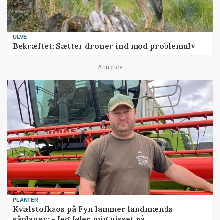
ULVE
Bekræftet: Sætter droner ind mod problemulv
Annonce
PLANTER
Kvælstofkaos på Fyn lammer landmænds
såplaner: - Jeg føler mig pisset på