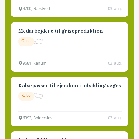
4700, Næstved
03. aug.
Medarbejdere til griseproduktion
Grise
9681, Ranum
03. aug.
Kalvepasser til ejendom i udvikling søges
Kalve
6392, Bolderslev
03. aug.