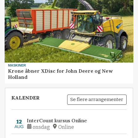
MASKINER
Krone åbner XDisc for John Deere og New
Holland
KALENDER
Se flere arrangementer
InterCount kursus Online
12
AUG
onsdag
Online