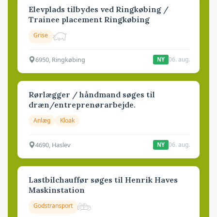
Elevplads tilbydes ved Ringkøbing /
Trainee placement Ringkøbing
Grise
6950, Ringkøbing
06. aug.
NY
Rørlægger / håndmand søges til
dræn/entreprenørarbejde.
Anlæg
Kloak
4690, Haslev
06. aug.
NY
Lastbilchauffør søges til Henrik Haves
Maskinstation
Godstransport