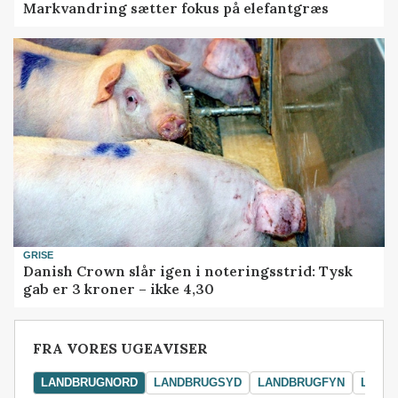
Markvandring sætter fokus på elefantgræs
GRISE
Danish Crown slår igen i noteringsstrid: Tysk
gab er 3 kroner – ikke 4,30
FRA VORES UGEAVISER
LANDBRUGNORD
LANDBRUGSYD
LANDBRUGFYN
LAND