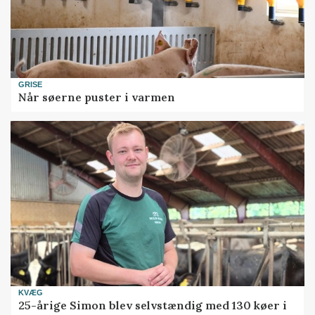
GRISE
Når søerne puster i varmen
KVÆG
25-årige Simon blev selvstændig med 130 køer i