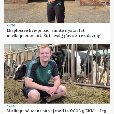
KVÆG
Eksplosive kviepriser ramte nystartet
mælkeproducent: Ét fravalg gav store udsving
KVÆG
Mælkeproducent på vej mod 14.000 kg EKM: - Jeg