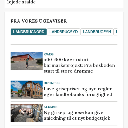
lejede stalde
FRA VORES UGEAVISER
LANDBRUGNORD
LANDBRUGSYD
LANDBRUGFYN
LAND
KVÆG
500-600 køer i stort
barmarksprojekt: Fra beskeden
start til store drømme
BUSINESS
Lave grisepriser og nye regler
øger landbobanks forsigtighed
KLUMME
Ny griseprognose kan give
anledning til et nyt budgettjek