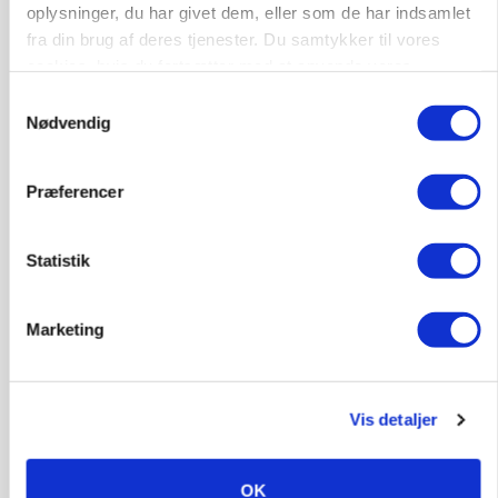
oplysninger, du har givet dem, eller som de har indsamlet
fra din brug af deres tjenester. Du samtykker til vores
cookies, hvis du fortsætter med at anvende vores
hjemmeside.
Samtykkevalg
BUSINESS
Nødvendig
Lave grisepriser og nye regler øger landbobanks
forsigtighed
Præferencer
Annonce
KLUMME
Statistik
Ny griseprognose kan give anledning til et nyt
budgettjek
Marketing
Annonce
Loading...
Vis detaljer
OK