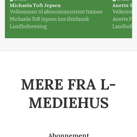
Michaela Toft Jepsen
Anette Pl
Velkommen til økonomiassistent trainee
Velkommen 
Michaela Toft Jepsen hos Østdansk
Anette Pl
Landboforening
Landbofor
MERE FRA L-
MEDIEHUS
Abonnement