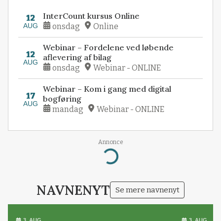
InterCount kursus Online
12
AUG
onsdag
Online
Webinar – Fordelene ved løbende
12
aflevering af bilag
AUG
onsdag
Webinar - ONLINE
Webinar – Kom i gang med digital
17
bogføring
AUG
mandag
Webinar - ONLINE
Annonce
Loading...
NAVNENYT
Se mere navnenyt
3. AUG.
3. AUG.