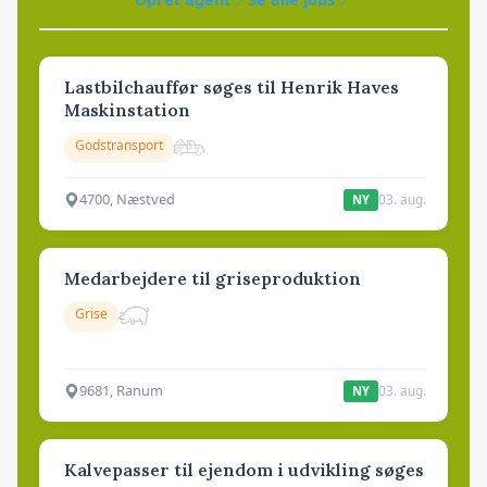
Lastbilchauffør søges til Henrik Haves
Maskinstation
Godstransport
4700, Næstved
03. aug.
NY
Medarbejdere til griseproduktion
Grise
9681, Ranum
03. aug.
NY
Kalvepasser til ejendom i udvikling søges