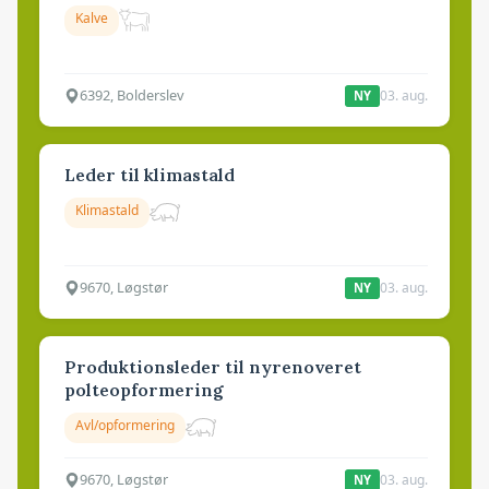
Kalve
6392, Bolderslev
03. aug.
NY
Leder til klimastald
Klimastald
9670, Løgstør
03. aug.
NY
Produktionsleder til nyrenoveret
polteopformering
Avl/opformering
9670, Løgstør
03. aug.
NY