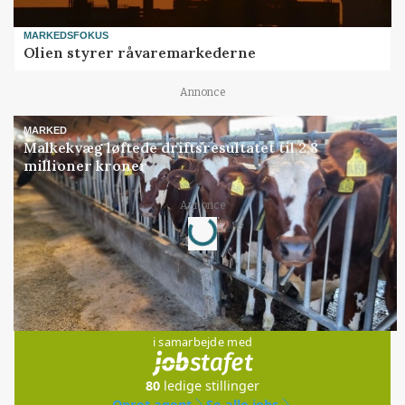
MARKEDSFOKUS
Olien styrer råvaremarkederne
Annonce
MARKED
Malkekvæg løftede driftsresultatet til 2,8
millioner kroner
Loading...
Annonce
Jobs
i samarbejde med
80
ledige stillinger
Opret agent
Se alle jobs