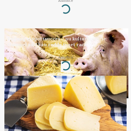
Annonce
Loading...
GRISE
Engang eksportsucces – nu kulturhistorie:
Gammel sæd kan redde truet race
Annonce
Loading...