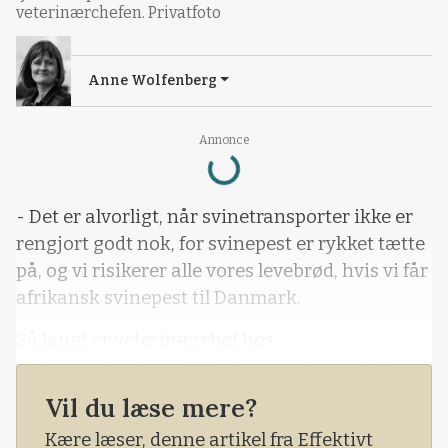
veterinærchefen. Privatfoto
Anne Wolfenberg
Loading...
Annonce
- Det er alvorligt, når svinetransporter ikke er
rengjort godt nok, for svinepest er rykket tætte
på, og vi risikerer alle vores levebrød, hvis vi får
afrikansk svinepest til Danmark.
Så langt er veterinærchef hos
Fødevarestyrelsens Veterinærregion syd, Signe
Hvidt-Nielsen, enig med chauffør og
Vil du læse mere?
vognmand Michael Adolfsen og Jesper Thorsen.
Kære læser, denne artikel fra Effektivt