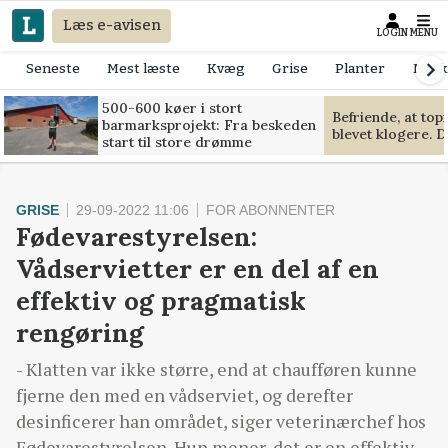
Læs e-avisen
LOGIN
MENU
Seneste
Mest læste
Kvæg
Grise
Planter
Mask
500-600 køer i stort
Befriende, at to
barmarksprojekt: Fra beskeden
blevet klogere. D
start til store drømme
GRISE
29-09-2022 11:06
FOR ABONNENTER
Fødevarestyrelsen:
Vådservietter er en del af en
effektiv og pragmatisk
rengøring
- Klatten var ikke større, end at chaufføren kunne
fjerne den med en vådserviet, og derefter
desinficerer han området, siger veterinærchef hos
Fødevarestyrelsen. Hun mener, det er en effektiv