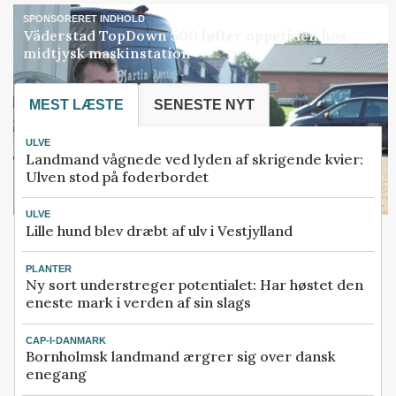
SPONSORERET INDHOLD
Väderstad TopDown 500 løfter oppetiden hos
midtjysk maskinstation
MEST LÆSTE
SENESTE NYT
ULVE
Landmand vågnede ved lyden af skrigende kvier:
Ulven stod på foderbordet
ULVE
Lille hund blev dræbt af ulv i Vestjylland
PLANTER
Ny sort understreger potentialet: Har høstet den
eneste mark i verden af sin slags
CAP-I-DANMARK
Bornholmsk landmand ærgrer sig over dansk
enegang