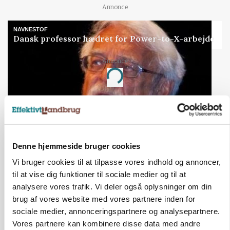
Annonce
NAVNESTOF
Dansk professor hædret for Power-to-X-arbejde
Annonce
Loading...
Jobs
i samarbejde med
Denne hjemmeside bruger cookies
Vi bruger cookies til at tilpasse vores indhold og annoncer,
71
ledige stillinger
Opret agent
Se alle jobs
til at vise dig funktioner til sociale medier og til at
analysere vores trafik. Vi deler også oplysninger om din
brug af vores website med vores partnere inden for
sociale medier, annonceringspartnere og analysepartnere.
Medarbejder til slagtegriseproduktion
Vores partnere kan kombinere disse data med andre