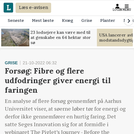
Læs e-avisen
LOGIN
MENU
Seneste
Mest læste
Kvæg
Grise
Planter
Mask
23 lodsejere kan være med til
USA lancerer avls
at genskabe en 64 hektar stor
modstandsdygti
sø
GRISE
21-10-2022 06:32
Forsøg: Fibre og flere
udfodringer giver energi til
faringen
En analyse af flere forsøg gennemført på Aarhus
Universitet viser, at søerne løber tør for energi og
derfor ikke gennemfører en hurtig faring. Det
satte Seges Innovation sig for at formidle i
webinaret The Piglet’s Journey - Before the