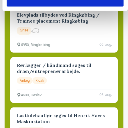
Elevplads tilbydes ved Ringkøbing /
Trainee placement Ringkøbing
Grise
6950, Ringkøbing
06. aug.
Rørlægger / håndmand søges til
dræn/entreprenørarbejde.
Anlæg
Kloak
4690, Haslev
06. aug.
Lastbilchauffør søges til Henrik Haves
Maskinstation