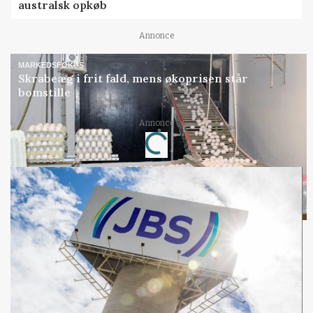
australsk opkøb
Annonce
MARKEDSFOKUS
Skrabeæg i frit fald, mens økoprisen står
bomstille
Annonce
Loading...