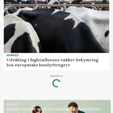
MARKED
Udvikling i fugleinfluenza vækker bekymring
hos europæiske husdyrbrugere
Annonce
Loading...
KULTUR
Kvinderne går mest op i madspild, men smider