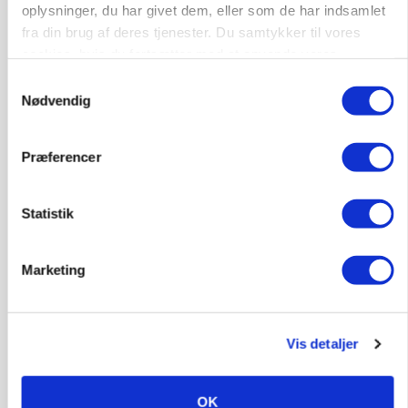
Slagtegrise
oplysninger, du har givet dem, eller som de har indsamlet
fra din brug af deres tjenester. Du samtykker til vores
cookies, hvis du fortsætter med at anvende vores
4261, Dalmose
10. aug.
NY
hjemmeside.
Samtykkevalg
Nødvendig
Afdelingsansvarlig for klimastald
Præferencer
Klimastald
Statistik
6100, Haderslev
10. aug.
NY
Marketing
Alsidig Håndværker søges
Kloak
Anlæg
Byggeri
Vis detaljer
2730, Herlev
10. aug.
NY
OK