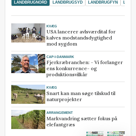
LANDBRUGNORD
LANDBRUGSYD
LANDBRUGFYN
LAND
KVÆG
USA lancerer avlsværdital for
kalves modstandsdygtighed
mod sygdom
CAP-I-DANMARK
Fjerkræbranchen: - Vi forlanger
ens konkurrence- og
produktionsvilkår
KVÆG
Snart kan man søge tilskud til
naturprojekter
ARRANGEMENT
Markvandring sætter fokus på
elefantgræs