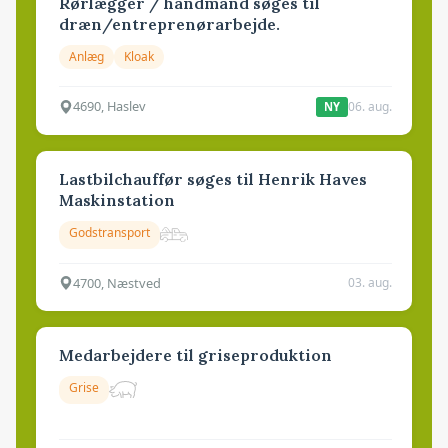
Rørlægger / håndmand søges til
dræn/entreprenørarbejde.
Anlæg
Kloak
4690, Haslev
06. aug.
NY
Lastbilchauffør søges til Henrik Haves
Maskinstation
Godstransport
4700, Næstved
03. aug.
Medarbejdere til griseproduktion
Grise