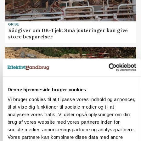
GRISE
Rådgiver om DB-Tjek: Små justeringer kan give
store besparelser
Denne hjemmeside bruger cookies
Vi bruger cookies til at tilpasse vores indhold og annoncer,
til at vise dig funktioner til sociale medier og til at
analysere vores trafik. Vi deler også oplysninger om din
brug af vores website med vores partnere inden for
BUSINESS
Fra mark til mur: Byggeriet kan åbne nyt
sociale medier, annonceringspartnere og analysepartnere.
marked for biokul
Vores partnere kan kombinere disse data med andre