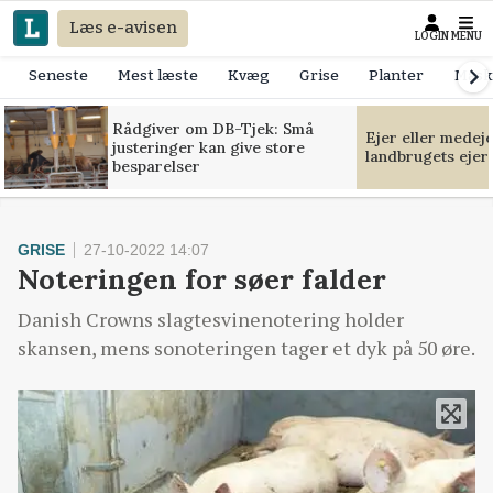
Læs e-avisen
LOGIN
MENU
Seneste
Mest læste
Kvæg
Grise
Planter
Mask
Rådgiver om DB-Tjek: Små
Ejer eller medej
justeringer kan give store
landbrugets ejer
besparelser
GRISE
27-10-2022 14:07
Noteringen for søer falder
Danish Crowns slagtesvinenotering holder
skansen, mens sonoteringen tager et dyk på 50 øre.