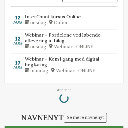
InterCount kursus Online
12
AUG
onsdag
Online
Webinar – Fordelene ved løbende
12
aflevering af bilag
AUG
onsdag
Webinar - ONLINE
Webinar – Kom i gang med digital
17
bogføring
AUG
mandag
Webinar - ONLINE
Loading...
Annonce
NAVNENYT
Se mere navnenyt