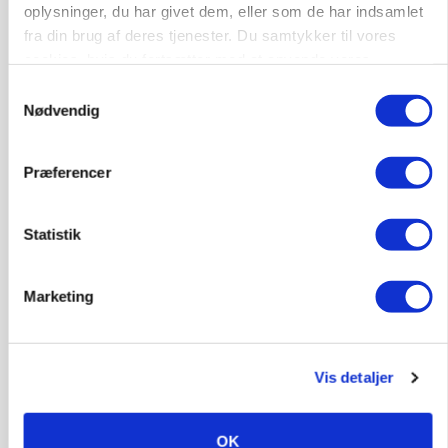
Loading...
oplysninger, du har givet dem, eller som de har indsamlet
Annonce
fra din brug af deres tjenester. Du samtykker til vores
cookies, hvis du fortsætter med at anvende vores
hjemmeside.
Samtykkevalg
Nødvendig
Præferencer
Statistik
Marketing
POLITIK
Vis detaljer
»Nu stopper I«: Landbrugsdebattør og
protestgruppe vil demonstrere mod ny
gødskningslov
OK