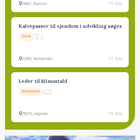
9681, Ranum
03. aug.
Kalvepasser til ejendom i udvikling søges
Kalve
6392, Bolderslev
03. aug.
Leder til klimastald
Klimastald
9670, Løgstør
03. aug.