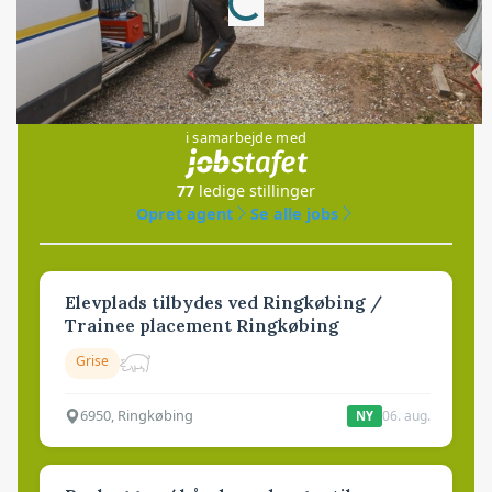
Jobs
i samarbejde med
77
ledige stillinger
Opret agent
Se alle jobs
Elevplads tilbydes ved Ringkøbing /
Trainee placement Ringkøbing
Grise
6950, Ringkøbing
06. aug.
NY