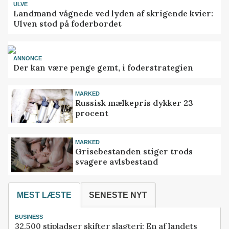
ULVE
Landmand vågnede ved lyden af skrigende kvier:
Ulven stod på foderbordet
ANNONCE
Der kan være penge gemt, i foderstrategien
MARKED
Russisk mælkepris dykker 23
procent
MARKED
Grisebestanden stiger trods
svagere avlsbestand
MEST LÆSTE
SENESTE NYT
BUSINESS
32.500 stipladser skifter slagteri: En af landets