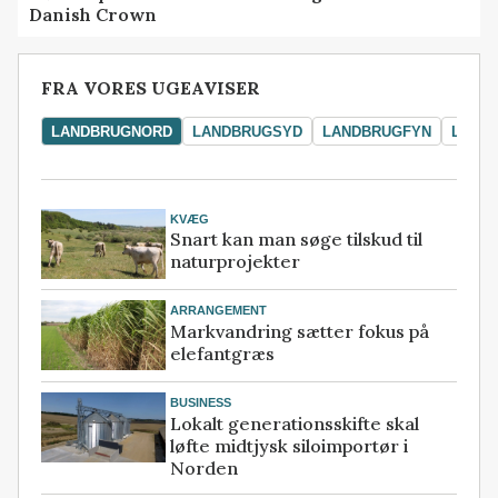
Danish Crown
FRA VORES UGEAVISER
LANDBRUGNORD
LANDBRUGSYD
LANDBRUGFYN
LAND
KVÆG
Snart kan man søge tilskud til
naturprojekter
ARRANGEMENT
Markvandring sætter fokus på
elefantgræs
BUSINESS
Lokalt generationsskifte skal
løfte midtjysk siloimportør i
Norden