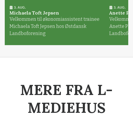
3. AUG.
3. AUG.
Michaela Toft Jepsen
Anette Pl
Velkommen til økonomiassistent trainee
Velkommen 
Michaela Toft Jepsen hos Østdansk
Anette Pl
Landboforening
Landbofor
MERE FRA L-
MEDIEHUS