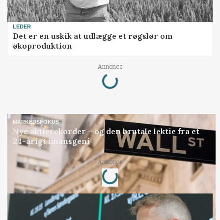
LEDER
Det er en uskik at udlægge et røgslør om
økoproduktion
Loading...
Annonce
MARKEDSFOKUS
Nye aktierekorder – og den brutale lektie fra et
24-årigt finansgeni
Loading...
Annonce