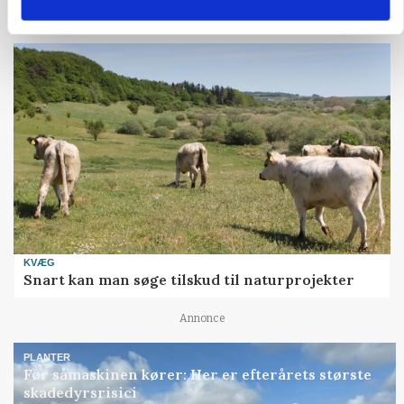
Annonce
KVÆG
Snart kan man søge tilskud til naturprojekter
Annonce
PLANTER
Før såmaskinen kører: Her er efterårets største
skadedyrsrisici