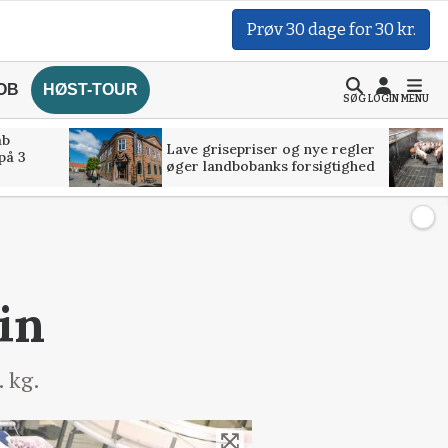
Prøv 30 dage for 30 kr.
OB
HØST-TOUR
SØG
LOGIN
MENU
åb
Lave grisepriser og nye regler
på 3
øger landbobanks forsigtighed
in
. kg.