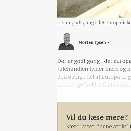
Der er godt gang i det europæiske
Morten Ipsen
Der er godt gang i det europ
Julehandlen fylder mere og mer
den østlige del af Europa er g
næste uge holder fast i svine
kg.
Vil du læse mere?
Kære læser, denne artikel 