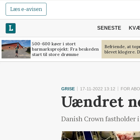
Læs e-avisen
SENESTE
KV
500-600 køer i stort
Befriende, at to
barmarksprojekt: Fra beskeden
blevet klogere. D
start til store drømme
GRISE
17-11-2022 13:12
FOR AB
Uændret no
Danish Crown fastholder i