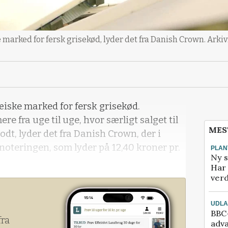
 marked for fersk grisekød, lyder det fra Danish Crown. Arkiv
æiske marked for fersk grisekød.
e fra uge til uge, hvor særligt salget til
MES
odt, lyder det fra Danish Crown, der i
noteringen, som lyder på 12,40 kroner pr.
PLAN
Ny s
Har 
verd
UDL
BBC-
fra
adva