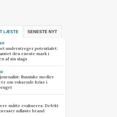
T LÆSTE
SENESTE NYT
TER
rt understreger potentialet:
høstet den eneste mark i
n af sin slags
ND
ournalist: Russiske medier
rer om voksende krise i
bruget
ere måtte evakueres: Defekt
presser udløste brand