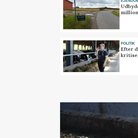
EJENDO
Udbyde
million
POLITIK
Efter 
kritis