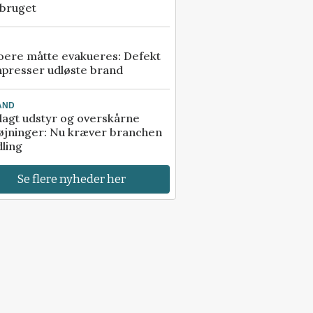
dbruget
ere måtte evakueres: Defekt
presser udløste brand
AND
agt udstyr og overskårne
øjninger: Nu kræver branchen
ling
Se flere nyheder her