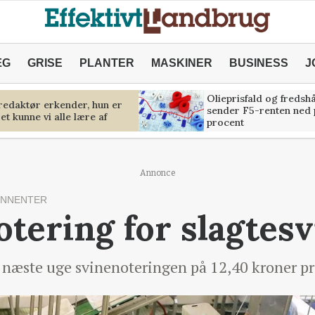
ÆG
GRISE
PLANTER
MASKINER
BUSINESS
J
Olieprisfald og fredsh
predaktør erkender, hun er
sender F5-renten ned 
et kunne vi alle lære af
procent
Annonce
ONNENTER
tering for slagtesv
 næste uge svinenoteringen på 12,40 kroner pr