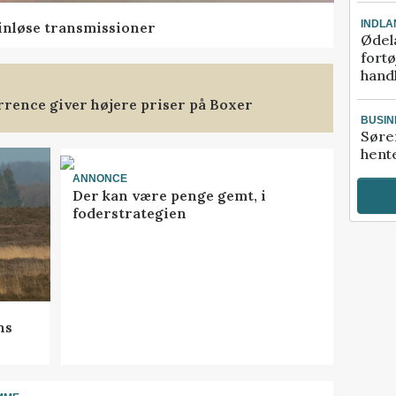
INDLA
rinløse transmissioner
Ødel
fort
hand
rence giver højere priser på Boxer
BUSIN
Søre
hente
ANNONCE
Der kan være penge gemt, i
foderstrategien
ns