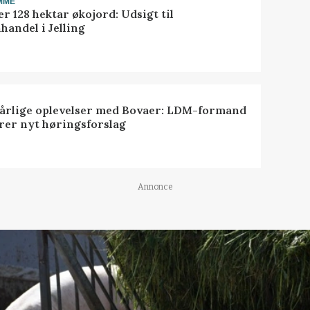
MME
r 128 hektar økojord: Udsigt til
handel i Jelling
dårlige oplevelser med Bovaer: LDM-formand
erer nyt høringsforslag
Annonce