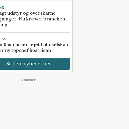
ND
agt udstyr og overskårne
øjninger: Nu kræver branchen
ling
ESS
n Rasmussen-ejet halmselskab
r ny topchef hos Tican
Se flere nyheder her
Annonce