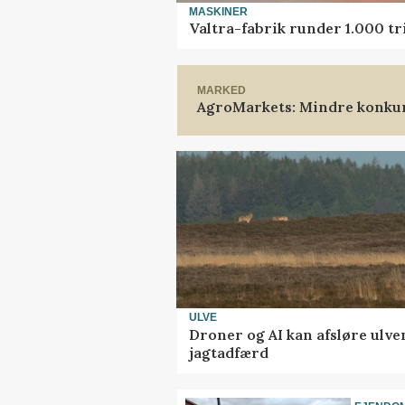
MASKINER
Valtra-fabrik runder 1.000 t
MARKED
AgroMarkets: Mindre konkur
ULVE
Droner og AI kan afsløre ulve
jagtadfærd