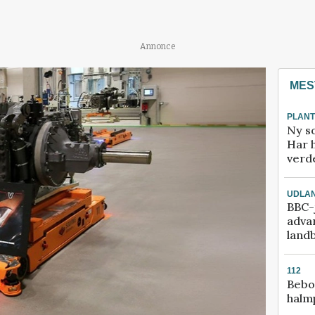
Annonce
MES
PLAN
Ny so
Har 
verde
UDLA
BBC-j
adva
land
112
Bebo
halm