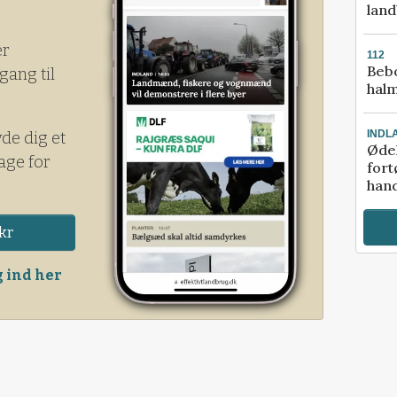
lan
er
112
Bebo
gang til
halm
INDL
yde dig et
Ødel
age for
fort
hand
kr
 ind her