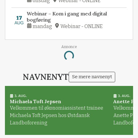
onsdag
Webinar - ONLINE
Webinar – Kom i gang med digital
17
bogføring
AUG
mandag
Webinar - ONLINE
Annonce
Loading...
NAVNENYT
Se mere navnenyt
3. AUG.
3. AUG.
Michaela Toft Jepsen
Anette Pl
Velkommen til økonomiassistent trainee
Velkommen 
Michaela Toft Jepsen hos Østdansk
Anette Pl
Landboforening
Landbofor