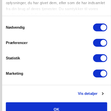
oplysninger, du har givet dem, eller som de har indsamlet
POLITIK
fra din brug af deres tjenester. Du samtykker til vores
Folketinget behandler ny gødskningslov: Sådan
cookies, hvis du fortsætter med at anvende vores
kan den ændre din bedrift fra 2027
hjemmeside.
Samtykkevalg
Annonce
Nødvendig
Loading...
Præferencer
Statistik
Marketing
Vis detaljer
KVÆG
Snart kan man søge tilskud til naturprojekter
OK