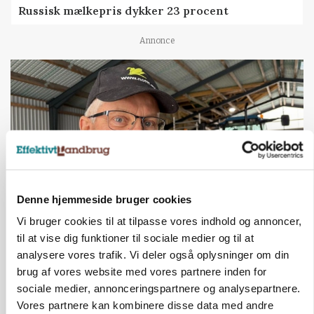
Russisk mælkepris dykker 23 procent
Annonce
Denne hjemmeside bruger cookies
Vi bruger cookies til at tilpasse vores indhold og annoncer,
POLITIK
til at vise dig funktioner til sociale medier og til at
»Nu stopper I«: Landbrugsdebattør og
analysere vores trafik. Vi deler også oplysninger om din
protestgruppe vil demonstrere mod ny
gødskningslov
brug af vores website med vores partnere inden for
sociale medier, annonceringspartnere og analysepartnere.
Annonce
Vores partnere kan kombinere disse data med andre