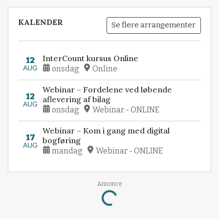
KALENDER
Se flere arrangementer
InterCount kursus Online
12
AUG
onsdag
Online
Webinar – Fordelene ved løbende
12
aflevering af bilag
AUG
onsdag
Webinar - ONLINE
Webinar – Kom i gang med digital
17
bogføring
AUG
mandag
Webinar - ONLINE
Annonce
Loading...