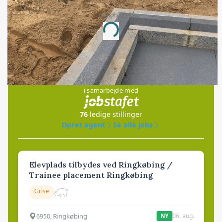
Annonce
Loading...
Jobs
i samarbejde med
76
ledige stillinger
Opret agent
Se alle jobs
Elevplads tilbydes ved Ringkøbing /
Trainee placement Ringkøbing
Grise
6950, Ringkøbing
06. aug.
NY