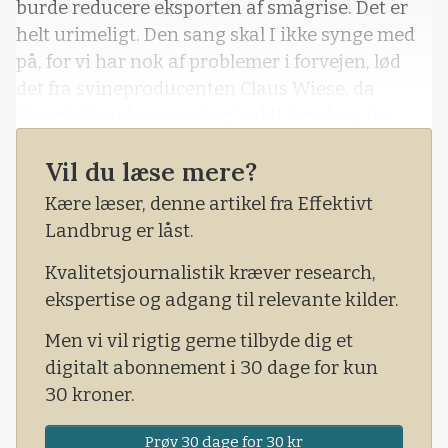
burde reducere eksporten af smågrise. Det er
helt urimeligt. Den sang skal I ikke synge med
på, for vi har nok af problemer i forvejen, lød
det fra svineproducenten Claus Wiese, da
Henrik Frandsen onsdag holdt foredrag for
godt 100 svineproducenter i Messe C i
Vil du læse mere?
Fredericia.
Kære læser, denne artikel fra Effektivt
Henrik Frandsen understregede, at
Landbrug er låst.
Moderaternes ønske om at reducere
smågriseeksporten ikke er en del af
Kvalitetsjournalistik kræver research,
regeringsgrundlaget.
ekspertise og adgang til relevante kilder.
Men vi vil rigtig gerne tilbyde dig et
digitalt abonnement i 30 dage for kun
30 kroner.
Prøv 30 dage for 30 kr