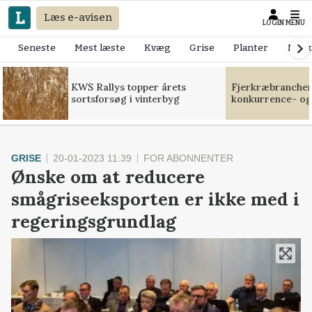
Læs e-avisen
LOGIN
MENU
Seneste
Mest læste
Kvæg
Grise
Planter
Mask
KWS Rallys topper årets
Fjerkræbranchen:
sortsforsøg i vinterbyg
konkurrence- og
GRISE
20-01-2023 11:39
FOR ABONNENTER
Ønske om at reducere
smågriseeksporten er ikke med i
regeringsgrundlag