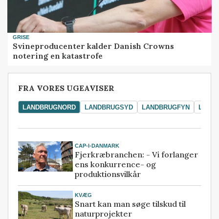
GRISE
Svineproducenter kalder Danish Crowns
notering en katastrofe
FRA VORES UGEAVISER
LANDBRUGNORD
LANDBRUGSYD
LANDBRUGFYN
LAND
CAP-I-DANMARK
Fjerkræbranchen: - Vi forlanger
ens konkurrence- og
produktionsvilkår
KVÆG
Snart kan man søge tilskud til
naturprojekter