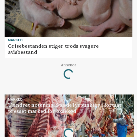
MARKED
Grisebestanden stiger trods svagere
avlsbestand
Annonce
Loading...
MARKED
Uændret notering: Spæde lyspunkter i fortsat
presset marked for oksekød
Annonce
Loading...