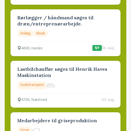
Rørlægger / håndmand søges til
dræn/entreprenørarbejde.
Anlæg
Kloak
4690, Haslev
06. aug.
NY
Lastbilchauffør søges til Henrik Haves
Maskinstation
Godstransport
4700, Næstved
03. aug.
Medarbejdere til griseproduktion
Grise