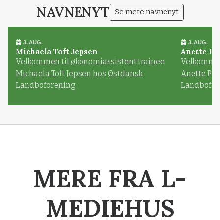
NAVNENYT
Se mere navnenyt
3. AUG.
3. AUG.
Michaela Toft Jepsen
Anette Pl
Velkommen til økonomiassistent trainee
Velkommen 
Michaela Toft Jepsen hos Østdansk
Anette Pl
Landboforening
Landbofor
MERE FRA L-
MEDIEHUS