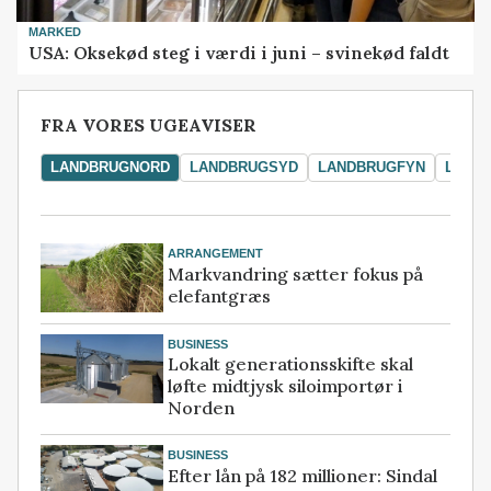
MARKED
USA: Oksekød steg i værdi i juni – svinekød faldt
FRA VORES UGEAVISER
LANDBRUGNORD
LANDBRUGSYD
LANDBRUGFYN
LAND
ARRANGEMENT
Markvandring sætter fokus på
elefantgræs
BUSINESS
Lokalt generationsskifte skal
løfte midtjysk siloimportør i
Norden
BUSINESS
Efter lån på 182 millioner: Sindal