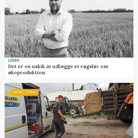
LEDER
Det er en uskik at udlægge et røgslør om
økoproduktion
HØST-TOUR