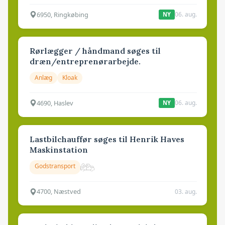
6950, Ringkøbing
06. aug.
NY
Rørlægger / håndmand søges til
dræn/entreprenørarbejde.
Anlæg
Kloak
4690, Haslev
06. aug.
NY
Lastbilchauffør søges til Henrik Haves
Maskinstation
Godstransport
4700, Næstved
03. aug.