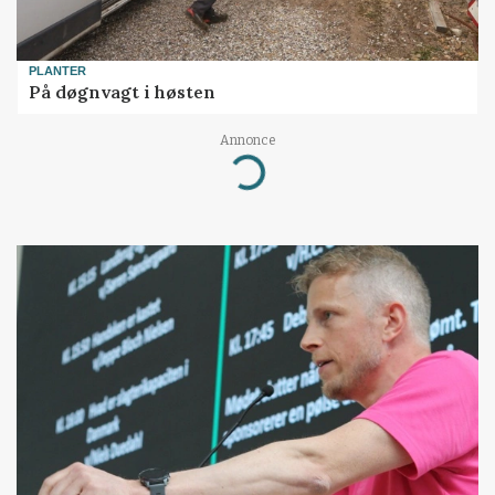
PLANTER
På døgnvagt i høsten
Annonce
Loading...