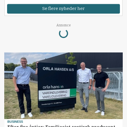
Se flere nyheder her
Loading...
Annonce
BUSINESS
Efter fire årtier: Familieejet vestjysk producent