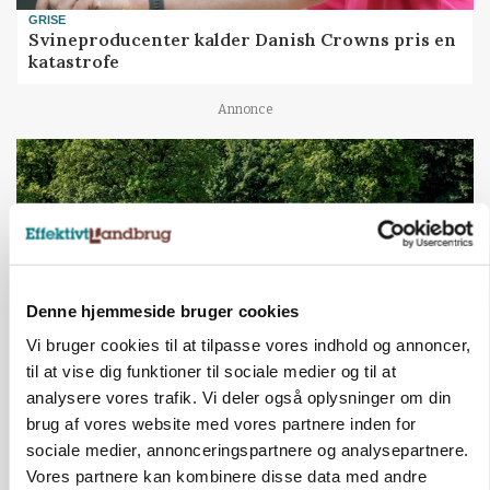
GRISE
Svineproducenter kalder Danish Crowns pris en
katastrofe
Annonce
Denne hjemmeside bruger cookies
Vi bruger cookies til at tilpasse vores indhold og annoncer,
til at vise dig funktioner til sociale medier og til at
analysere vores trafik. Vi deler også oplysninger om din
MASKINER
Forserie til selvkørende skårlægger afprøves i år
brug af vores website med vores partnere inden for
sociale medier, annonceringspartnere og analysepartnere.
Annonce
Vores partnere kan kombinere disse data med andre