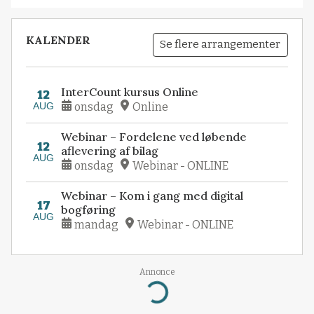
KALENDER
Se flere arrangementer
InterCount kursus Online
12
AUG
onsdag
Online
Webinar – Fordelene ved løbende
12
aflevering af bilag
AUG
onsdag
Webinar - ONLINE
Webinar – Kom i gang med digital
17
bogføring
AUG
mandag
Webinar - ONLINE
Annonce
Loading...