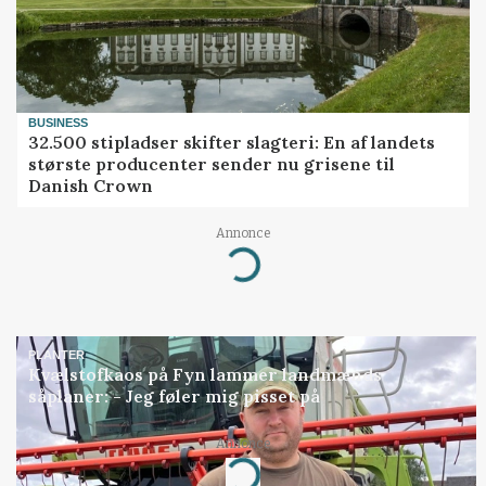
BUSINESS
32.500 stipladser skifter slagteri: En af landets
største producenter sender nu grisene til
Danish Crown
Annonce
Loading...
PLANTER
Kvælstofkaos på Fyn lammer landmænds
såplaner: - Jeg føler mig pisset på
Annonce