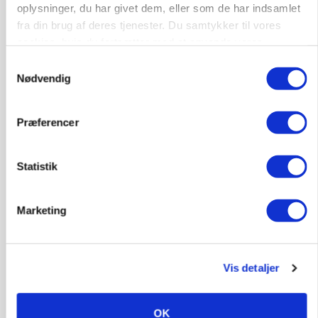
oplysninger, du har givet dem, eller som de har indsamlet
ARRANGEMENT
fra din brug af deres tjenester. Du samtykker til vores
Markvandring sætter fokus på elefantgræs
cookies, hvis du fortsætter med at anvende vores
hjemmeside.
Samtykkevalg
Annonce
Nødvendig
Loading...
Præferencer
Statistik
Marketing
Vis detaljer
GRISE
Danish Crown slår igen i noteringsstrid: Tysk
gab er 3 kroner – ikke 4,30
OK