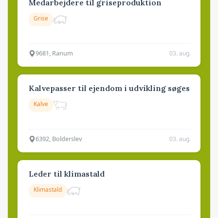
Medarbejdere til griseproduktion
Grise
9681, Ranum
03. aug.
Kalvepasser til ejendom i udvikling søges
Kalve
6392, Bolderslev
03. aug.
Leder til klimastald
Klimastald