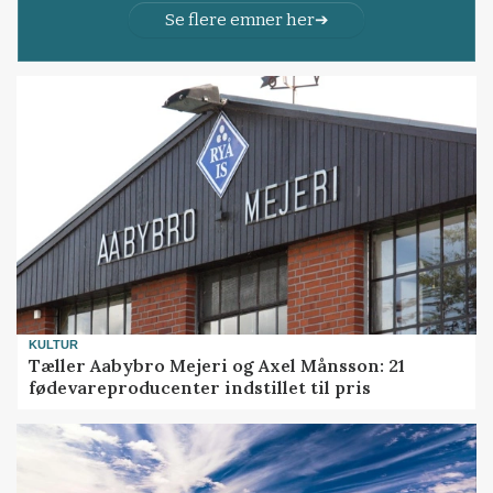
Se flere emner her
KULTUR
Tæller Aabybro Mejeri og Axel Månsson: 21
fødevareproducenter indstillet til pris