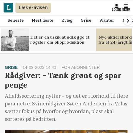
Læs e-avisen
LOGIN
MENU
Seneste
Mest læste
Kvæg
Grise
Planter
Mask
Det er en uskik at udlægge et
Nye aktierekorde
røgslør om økoproduktion
fra et 24-årigt f
GRISE
14-09-2023 14:41
FOR ABONNENTER
Rådgiver: - Tænk grønt og spar
penge
Affaldssortering nytter – og det er i forhold til flere
parametre. Svinerådgiver Søren Andersen fra Velas
sætter fokus på hvorfor og hvordan, plast skal
sorteres på bedriften.