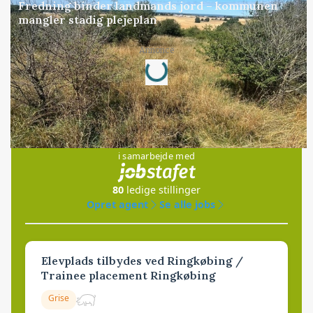
Fredning binder landmands jord – kommunen
mangler stadig plejeplan
Loading...
Annonce
Jobs
i samarbejde med
80
ledige stillinger
Opret agent
Se alle jobs
Elevplads tilbydes ved Ringkøbing /
Trainee placement Ringkøbing
Grise