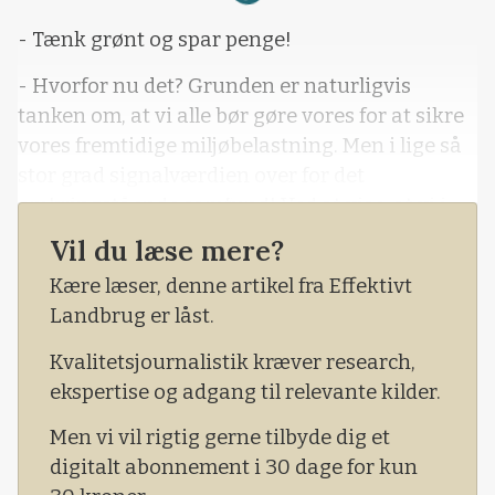
- Tænk grønt og spar penge!
- Hvorfor nu det? Grunden er naturligvis
tanken om, at vi alle bør gøre vores for at sikre
vores fremtidige miljøbelastning. Men i lige så
stor grad signalværdien over for det
omkringstående samfund! Ved at vise, at vi i
landbruget vælger at træde forrest i den
Vil du læse mere?
»grønne« tankerække.
Kære læser, denne artikel fra Effektivt
Landbrug er låst.
Kvalitetsjournalistik kræver research,
ekspertise og adgang til relevante kilder.
Men vi vil rigtig gerne tilbyde dig et
digitalt abonnement i 30 dage for kun