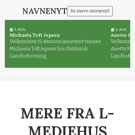
NAVNENYT
Se mere navnenyt
3. AUG.
3. AUG.
Michaela Toft Jepsen
Anette Pl
Velkommen til økonomiassistent trainee
Velkommen 
Michaela Toft Jepsen hos Østdansk
Anette Pl
Landboforening
Landbofor
MERE FRA L-
MEDIEHUS