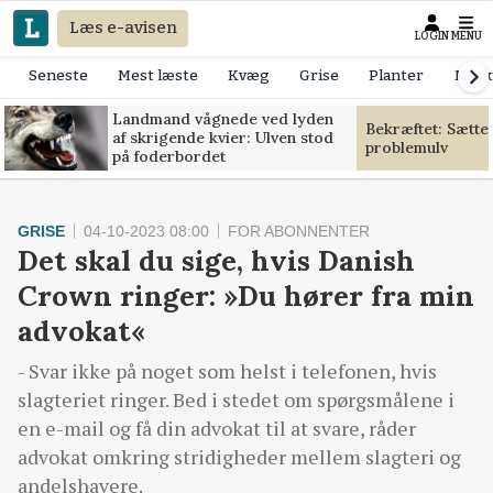
Læs e-avisen
LOGIN
MENU
Seneste
Mest læste
Kvæg
Grise
Planter
Mask
Landmand vågnede ved lyden
Bekræftet: Sætte
af skrigende kvier: Ulven stod
problemulv
på foderbordet
GRISE
04-10-2023 08:00
FOR ABONNENTER
Det skal du sige, hvis Danish
Crown ringer: »Du hører fra min
advokat«
- Svar ikke på noget som helst i telefonen, hvis
slagteriet ringer. Bed i stedet om spørgsmålene i
en e-mail og få din advokat til at svare, råder
advokat omkring stridigheder mellem slagteri og
andelshavere.