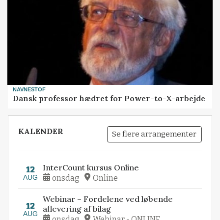
NAVNESTOF
Dansk professor hædret for Power-to-X-arbejde
KALENDER
Se flere arrangementer
InterCount kursus Online
12
AUG
onsdag
Online
Webinar – Fordelene ved løbende
12
aflevering af bilag
AUG
onsdag
Webinar - ONLINE