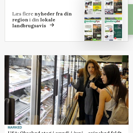
Læs flere
nyheder fra din
region
i din
lokale
landbrugsavis
MARKED
USA: Oksekød steg i værdi i juni – svinekød faldt