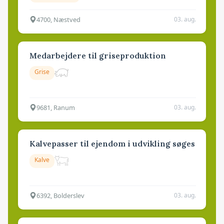
4700, Næstved
03. aug.
Medarbejdere til griseproduktion
Grise
9681, Ranum
03. aug.
Kalvepasser til ejendom i udvikling søges
Kalve
6392, Bolderslev
03. aug.