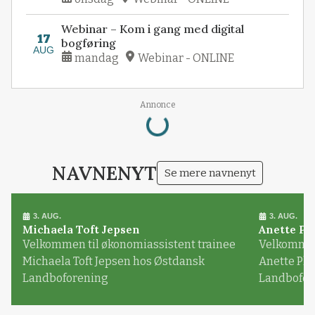
Webinar – Kom i gang med digital
17
bogføring
AUG
mandag
Webinar - ONLINE
Loading...
Annonce
NAVNENYT
Se mere navnenyt
3. AUG.
3. AUG.
Michaela Toft Jepsen
Anette Pl
Velkommen til økonomiassistent trainee
Velkommen 
Michaela Toft Jepsen hos Østdansk
Anette Pl
Landboforening
Landbofor