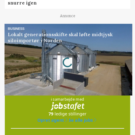
snurre igen
Annonce
BUSINESS
Lokalt generationsskifte skal løfte midtjysk
siloimportør i Norden
Loading...
Annonce
Jobs
i samarbejde med
79
ledige stillinger
Opret agent
Se alle jobs