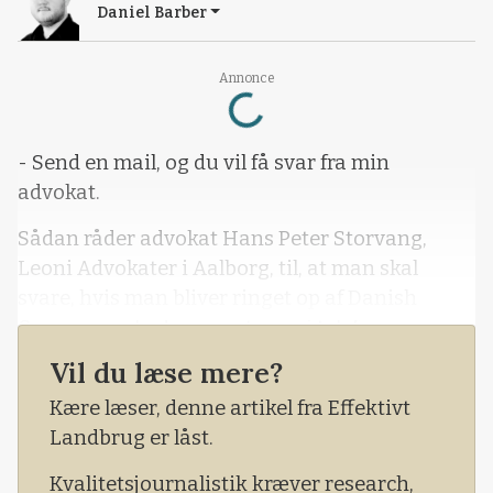
Daniel Barber
Loading...
Annonce
- Send en mail, og du vil få svar fra min
advokat.
Sådan råder advokat Hans Peter Storvang,
Leoni Advokater i Aalborg, til, at man skal
svare, hvis man bliver ringet op af Danish
Crown, som beder om, at man i telefonen
redegør for sine leveringer eller sin
Vil du læse mere?
virksomhedskonstruktion.
Kære læser, denne artikel fra Effektivt
Landbrug er låst.
Kvalitetsjournalistik kræver research,