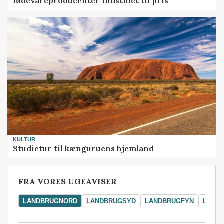
fødevareproducenter indstillet til pris
KULTUR
Studietur til kænguruens hjemland
FRA VORES UGEAVISER
LANDBRUGNORD
LANDBRUGSYD
LANDBRUGFYN
LAND