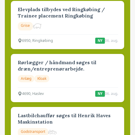
Elevplads tilbydes ved Ringkøbing /
Trainee placement Ringkøbing
Grise
6950, Ringkøbing
06. aug.
NY
Rørlægger / håndmand søges til
dræn/entreprenørarbejde.
Anlæg
Kloak
4690, Haslev
06. aug.
NY
Lastbilchauffør søges til Henrik Haves
Maskinstation
Godstransport