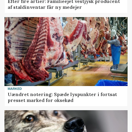
Efter fire årtier: Familieejet vestjysk producent
af staldinventar får ny medejer
MARKED
Uændret notering: Spæde lyspunkter i fortsat
presset marked for oksekød