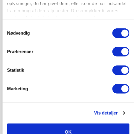
oplysninger, du har givet dem, eller som de har indsamlet
fra din brug af deres tjenester. Du samtykker til vores
PLANTER
cookies, hvis du fortsætter med at anvende vores
18 montører står klar i høsten: Sådan holder PN
hjemmeside.
Maskiner landmænd i gang
Samtykkevalg
Nødvendig
Annonce
Præferencer
MASKINER
Forserie til selvkørende skårlægger afprøves i år
Loading...
Statistik
Annonce
Marketing
Vis detaljer
OK