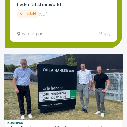
Leder til klimastald
Klimastald
9670, Løgstør
03. aug.
BUSINESS