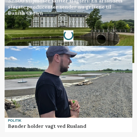
32.500 stipladser skifter slagteri: En af landets
største producenter sender nu grisene til
Danish Crown
Loading...
Annonce
POLITIK
Bønder holder vagt ved Rusland