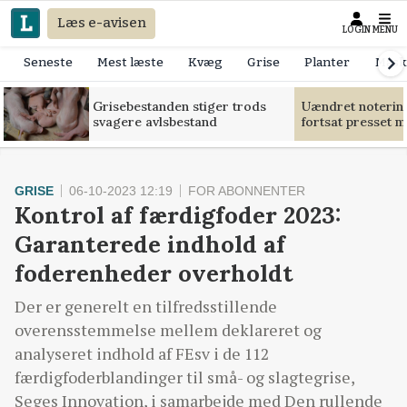
Læs e-avisen
LOGIN
MENU
Seneste
Mest læste
Kvæg
Grise
Planter
Mask
Grisebestanden stiger trods
Uændret notering
svagere avlsbestand
fortsat presset 
GRISE
06-10-2023 12:19
FOR ABONNENTER
Kontrol af færdigfoder 2023:
Garanterede indhold af
foderenheder overholdt
Der er generelt en tilfredsstillende
overensstemmelse mellem deklareret og
analyseret indhold af FEsv i de 112
færdigfoderblandinger til små- og slagtegrise,
Seges Innovation, i samarbejde med Den rullende