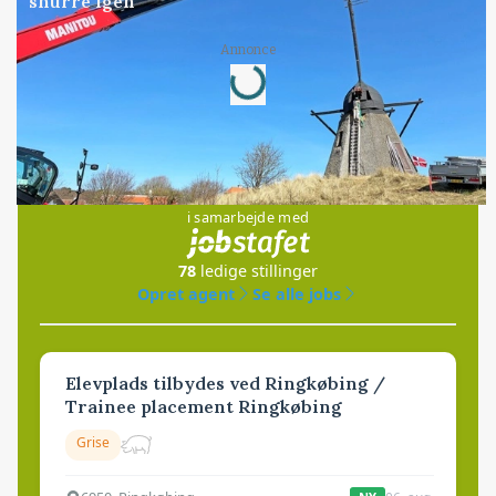
snurre igen
Loading...
Annonce
Jobs
i samarbejde med
78
ledige stillinger
Opret agent
Se alle jobs
Elevplads tilbydes ved Ringkøbing /
Trainee placement Ringkøbing
Grise