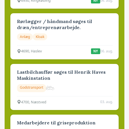
6950, Ringkøbing
06. aug.
NY
Rørlægger / håndmand søges til
dræn/entreprenørarbejde.
Anlæg
Kloak
4690, Haslev
06. aug.
NY
Lastbilchauffør søges til Henrik Haves
Maskinstation
Godstransport
4700, Næstved
03. aug.
Medarbejdere til griseproduktion