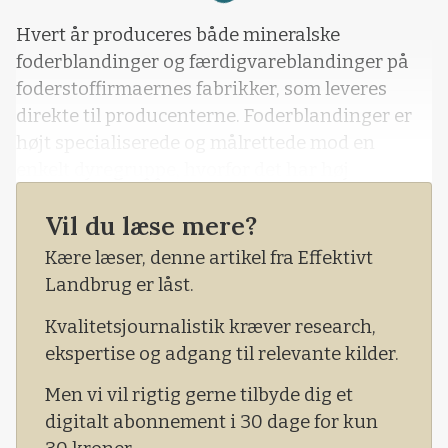
Hvert år produceres både mineralske
foderblandinger og færdigvareblandinger på
foderstoffirmaernes fabrikker, som leveres
direkte til producenterne. Foderblandinger er
højt specialiserede og målrettede mod en
enkelt dyregruppe, hvorfor det har høj
betydning for producenten, om det leverede
Vil du læse mere?
foder indeholder den deklarerede mængde af
energi og næringsstoffer.
Kære læser, denne artikel fra Effektivt
Landbrug er låst.
Kvalitetsjournalistik kræver research,
ekspertise og adgang til relevante kilder.
Men vi vil rigtig gerne tilbyde dig et
digitalt abonnement i 30 dage for kun