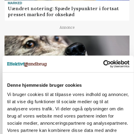
MARKED
Uændret notering: Spæde lyspunkter i fortsat
presset marked for oksekød
Annonce
Denne hjemmeside bruger cookies
Vi bruger cookies til at tilpasse vores indhold og annoncer,
til at vise dig funktioner til sociale medier og til at
analysere vores trafik. Vi deler også oplysninger om din
ULVE
Landmand vågnede ved lyden af skrigende kvier:
brug af vores website med vores partnere inden for
Ulven stod på foderbordet
sociale medier, annonceringspartnere og analysepartnere.
Vores partnere kan kombinere disse data med andre
Annonce