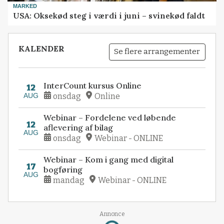
MARKED
USA: Oksekød steg i værdi i juni – svinekød faldt
KALENDER
Se flere arrangementer
InterCount kursus Online
12
AUG
onsdag
Online
Webinar – Fordelene ved løbende
12
aflevering af bilag
AUG
onsdag
Webinar - ONLINE
Webinar – Kom i gang med digital
17
bogføring
AUG
mandag
Webinar - ONLINE
Annonce