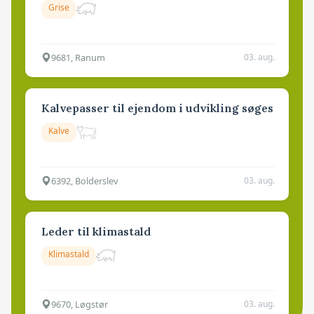
Grise
9681, Ranum
03. aug.
Kalvepasser til ejendom i udvikling søges
Kalve
6392, Bolderslev
03. aug.
Leder til klimastald
Klimastald
9670, Løgstør
03. aug.