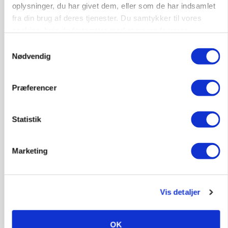
oplysninger, du har givet dem, eller som de har indsamlet
fra din brug af deres tjenester. Du samtykker til vores
LEDER
Det er en uskik at udlægge et røgslør om
cookies, hvis du fortsætter med at anvende vores
økoproduktion
hjemmeside.
Samtykkevalg
Nødvendig
Annonce
Loading...
Præferencer
HØST-TOUR
Statistik
Marketing
Vis detaljer
PLANTER
OK
18 montører står klar i høsten: Sådan holder PN