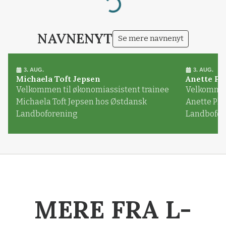
Loading...
NAVNENYT
Se mere navnenyt
3. AUG.
3. AUG.
Michaela Toft Jepsen
Anette Pl
Velkommen til økonomiassistent trainee
Velkommen 
Michaela Toft Jepsen hos Østdansk
Anette Pl
Landboforening
Landbofor
MERE FRA L-