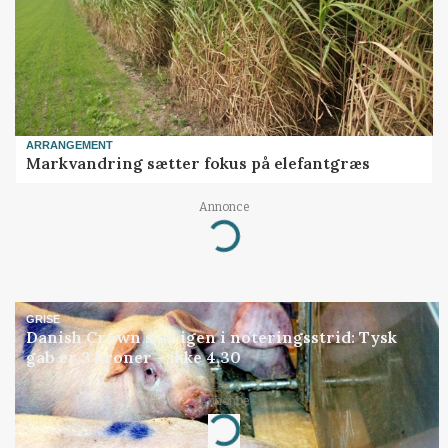
ARRANGEMENT
Markvandring sætter fokus på elefantgræs
Annonce
Loading...
GRISE
Danish Crown slår igen i noteringsstrid: Tysk
gab er 3 kroner – ikke 4,30
Annonce
Loading...