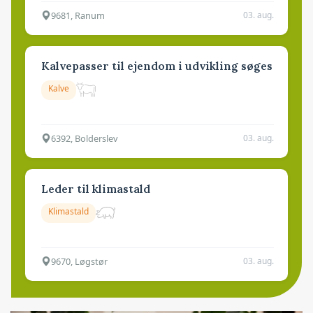
9681, Ranum
03. aug.
Kalvepasser til ejendom i udvikling søges
Kalve
6392, Bolderslev
03. aug.
Leder til klimastald
Klimastald
9670, Løgstør
03. aug.