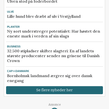
Ulven stod på foderbordet
ULVE
Lille hund blev dræbt af ulv i Vestjylland
PLANTER
Ny sort understreger potentialet: Har høstet den
eneste mark i verden af sin slags
BUSINESS
32.500 stipladser skifter slagteri: En af landets
største producenter sender nu grisene til Danish
Crown
CAP-I-DANMARK
Bornholmsk landmand ærgrer sig over dansk
enegang
Se flere nyheder her
Annonce