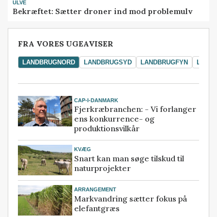
ULVE
Bekræftet: Sætter droner ind mod problemulv
FRA VORES UGEAVISER
LANDBRUGNORD
LANDBRUGSYD
LANDBRUGFYN
LAND
CAP-I-DANMARK
Fjerkræbranchen: - Vi forlanger
ens konkurrence- og
produktionsvilkår
KVÆG
Snart kan man søge tilskud til
naturprojekter
ARRANGEMENT
Markvandring sætter fokus på
elefantgræs