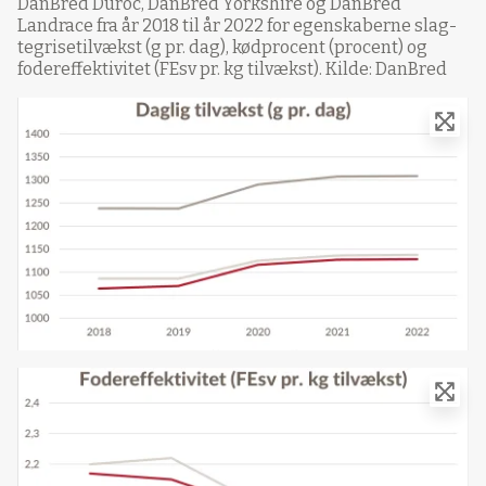
DanBred Duroc, DanBred Yorkshire og DanBred
Landrace fra år 2018 til år 2022 for egenskaberne slag-
tegrisetilvækst (g pr. dag), kødprocent (procent) og
fodereffektivitet (FEsv pr. kg tilvækst). Kilde: DanBred