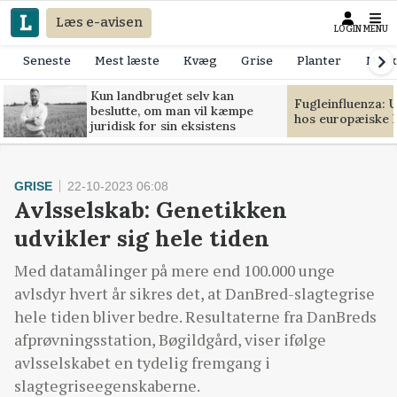
Læs e-avisen
LOGIN
MENU
Seneste
Mest læste
Kvæg
Grise
Planter
Mask
Kun landbruget selv kan
Fugleinfluenza: 
beslutte, om man vil kæmpe
hos europæiske 
juridisk for sin eksistens
GRISE
22-10-2023 06:08
Avlsselskab: Genetikken
udvikler sig hele tiden
Med datamålinger på mere end 100.000 unge
avlsdyr hvert år sikres det, at DanBred-slagtegrise
hele tiden bliver bedre. Resultaterne fra DanBreds
afprøvningsstation, Bøgildgård, viser ifølge
avlsselskabet en tydelig fremgang i
slagtegriseegenskaberne.