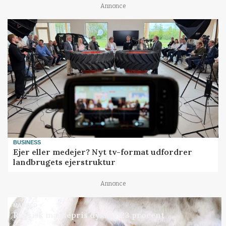
Annonce
BUSINESS
Ejer eller medejer? Nyt tv-format udfordrer
landbrugets ejerstruktur
Annonce
MARKED
Russisk mælkepris dykker 23 procent