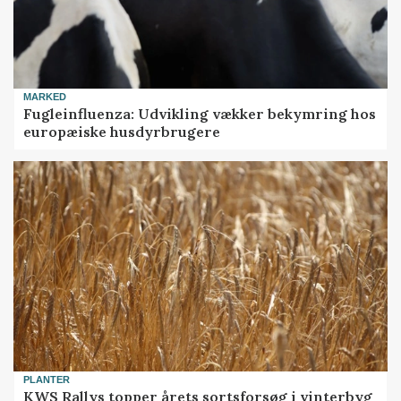
MARKED
Fugleinfluenza: Udvikling vækker bekymring hos
europæiske husdyrbrugere
PLANTER
KWS Rallys topper årets sortsforsøg i vinterbyg