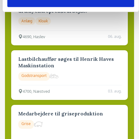
Rørlægger / håndmand søges til
dræn/entreprenørarbejde.
Anlæg
Kloak
4690, Haslev
06. aug.
Lastbilchauffør søges til Henrik Haves
Maskinstation
Godstransport
4700, Næstved
03. aug.
Medarbejdere til griseproduktion
Grise