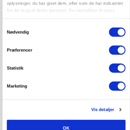
Loading...
oplysninger, du har givet dem, eller som de har indsamlet
fra din brug af deres tjenester. Du samtykker til vores
cookies, hvis du fortsætter med at anvende vores
hjemmeside.
Jobs
Samtykkevalg
Nødvendig
i samarbejde med
Præferencer
70
ledige stillinger
Opret agent
Se alle jobs
Statistik
Elevplads tilbydes ved Ringkøbing /
Marketing
Trainee placement Ringkøbing
Grise
Vis detaljer
6950, Ringkøbing
06. aug.
OK