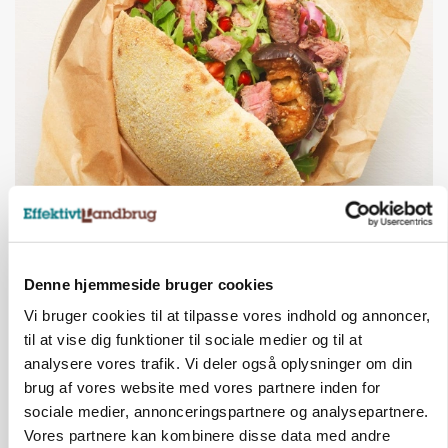
BUSINESS
Grambogård får oksekød på menuen hos
københavnsk restaurantkæde
Denne hjemmeside bruger cookies
Annonce
Vi bruger cookies til at tilpasse vores indhold og annoncer,
til at vise dig funktioner til sociale medier og til at
KULTUR
analysere vores trafik. Vi deler også oplysninger om din
Australske landmænd tackler vandmangel og
klima: Det kan danske bedrifter lære
brug af vores website med vores partnere inden for
sociale medier, annonceringspartnere og analysepartnere.
Annonce
Vores partnere kan kombinere disse data med andre