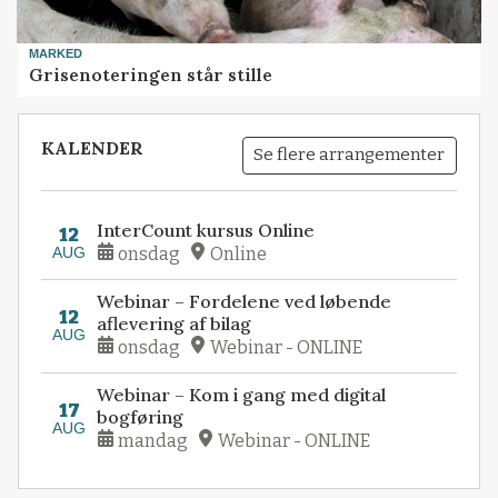
MARKED
Grisenoteringen står stille
KALENDER
Se flere arrangementer
InterCount kursus Online
12
AUG
onsdag
Online
Webinar – Fordelene ved løbende
12
aflevering af bilag
AUG
onsdag
Webinar - ONLINE
Webinar – Kom i gang med digital
17
bogføring
AUG
mandag
Webinar - ONLINE