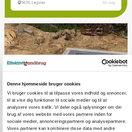
9670, Løgstør
03. aug.
Denne hjemmeside bruger cookies
Vi bruger cookies til at tilpasse vores indhold og annoncer,
BUSINESS
til at vise dig funktioner til sociale medier og til at
Fra mark til mur: Byggeriet kan åbne nyt
marked for biokul
analysere vores trafik. Vi deler også oplysninger om din
brug af vores website med vores partnere inden for
sociale medier, annonceringspartnere og analysepartnere.
Vores partnere kan kombinere disse data med andre