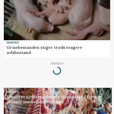
MARKED
Grisebestanden stiger trods svagere
avlsbestand
Annonce
Loading...
MARKED
Uændret notering: Spæde lyspunkter i fortsat
presset marked for oksekød
Annonce