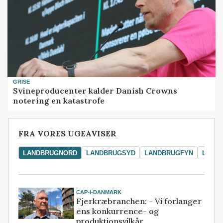
GRISE
Svineproducenter kalder Danish Crowns
notering en katastrofe
FRA VORES UGEAVISER
LANDBRUGNORD
LANDBRUGSYD
LANDBRUGFYN
LAND
CAP-I-DANMARK
Fjerkræbranchen: - Vi forlanger
ens konkurrence- og
produktionsvilkår