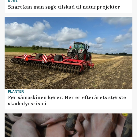
KVÆG
Snart kan man søge tilskud til naturprojekter
PLANTER
Før såmaskinen kører: Her er efterårets største
skadedyrsrisici