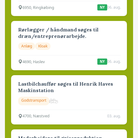
6950, Ringkøbing
06. aug.
NY
Rørlægger / håndmand søges til
dræn/entreprenørarbejde.
Anlæg
Kloak
4690, Haslev
06. aug.
NY
Lastbilchauffør søges til Henrik Haves
Maskinstation
Godstransport
4700, Næstved
03. aug.