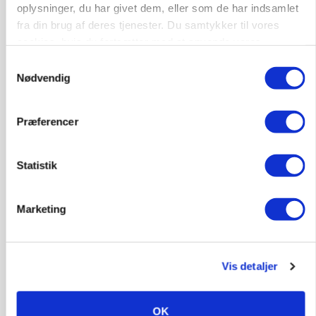
oplysninger, du har givet dem, eller som de har indsamlet
fra din brug af deres tjenester. Du samtykker til vores
cookies, hvis du fortsætter med at anvende vores
hjemmeside.
Samtykkevalg
Nødvendig
Præferencer
MARKEDSFOKUS
Prisgab på 20 kroner pr. kg vokser: Polsk kylling
presser markedet
Statistik
Marketing
Vis detaljer
OK