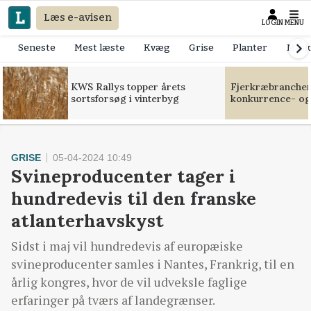
Læs e-avisen
LOGIN
MENU
Seneste
Mest læste
Kvæg
Grise
Planter
Mask
KWS Rallys topper årets
Fjerkræbranchen:
sortsforsøg i vinterbyg
konkurrence- og
GRISE
05-04-2024 10:49
Svineproducenter tager i
hundredevis til den franske
atlanterhavskyst
Sidst i maj vil hundredevis af europæiske
svineproducenter samles i Nantes, Frankrig, til en
årlig kongres, hvor de vil udveksle faglige
erfaringer på tværs af landegrænser.