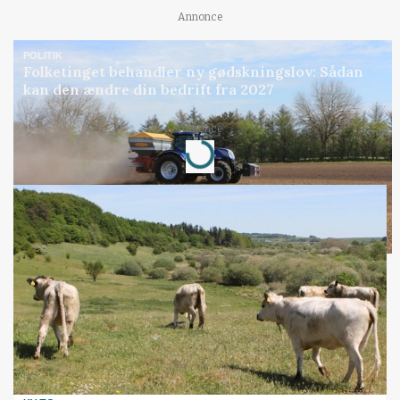
Annonce
POLITIK
Folketinget behandler ny gødskningslov: Sådan
kan den ændre din bedrift fra 2027
Annonce
Loading...