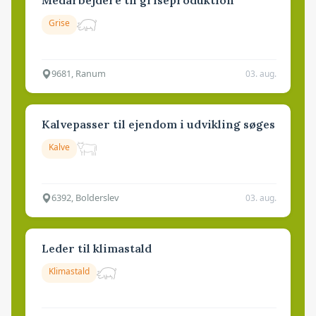
Medarbejdere til griseproduktion
Grise
9681, Ranum
03. aug.
Kalvepasser til ejendom i udvikling søges
Kalve
6392, Bolderslev
03. aug.
Leder til klimastald
Klimastald