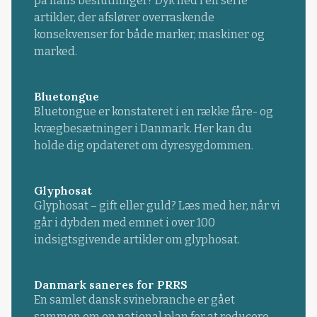
på hans beslutninger? Dyk ned i en serie
artikler, der afslører overraskende
konsekvenser for både marker, maskiner og
marked.
Bluetongue
Bluetongue er konstateret i en række fåre- og
kvægbesætninger i Danmark. Her kan du
holde dig opdateret om dyresygdommen.
Glyphosat
Glyphosat – gift eller guld? Læs med her, når vi
går i dybden med emnet i over 100
indsigtsgivende artikler om glyphosat.
Danmark saneres for PRRS
En samlet dansk svinebranche er gået
sammen om en national plan for at reducere