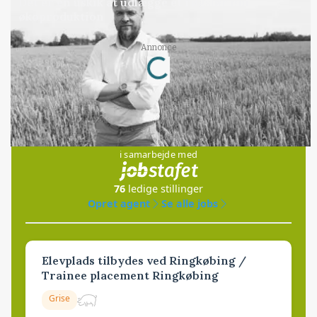
Det er en uskik at udlægge et røgslør om
økoproduktion
Loading...
Annonce
Jobs
i samarbejde med
76
ledige stillinger
Opret agent
Se alle jobs
Elevplads tilbydes ved Ringkøbing /
Trainee placement Ringkøbing
Grise