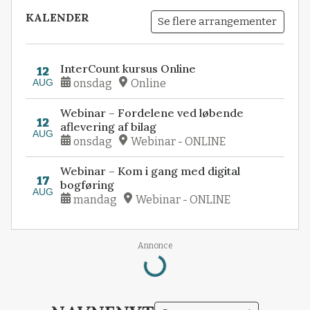
KALENDER
Se flere arrangementer
InterCount kursus Online
12
AUG
onsdag
Online
Webinar – Fordelene ved løbende
12
aflevering af bilag
AUG
onsdag
Webinar - ONLINE
Webinar – Kom i gang med digital
17
bogføring
AUG
mandag
Webinar - ONLINE
Loading...
Annonce