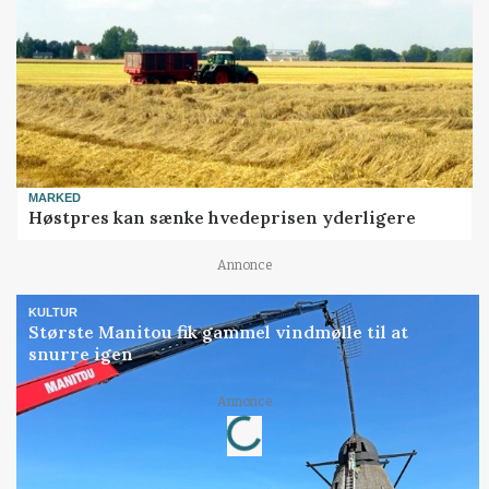
MARKED
Høstpres kan sænke hvedeprisen yderligere
Annonce
KULTUR
Største Manitou fik gammel vindmølle til at
snurre igen
Annonce
Loading...