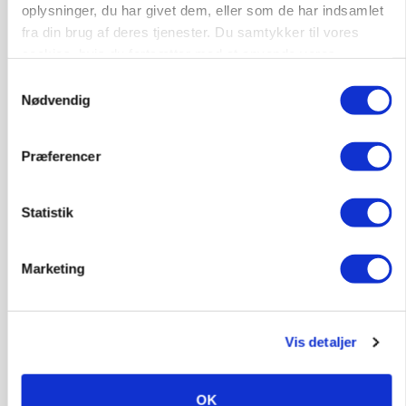
Loading...
oplysninger, du har givet dem, eller som de har indsamlet
fra din brug af deres tjenester. Du samtykker til vores
cookies, hvis du fortsætter med at anvende vores
hjemmeside.
Samtykkevalg
Nødvendig
Præferencer
Statistik
Marketing
MARKED
Uændret notering: Spæde lyspunkter i fortsat
presset marked for oksekød
Vis detaljer
Annonce
OK