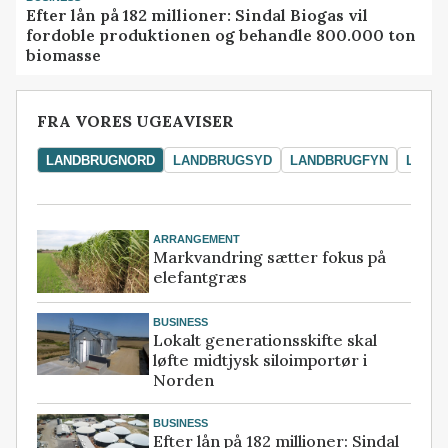
Efter lån på 182 millioner: Sindal Biogas vil
fordoble produktionen og behandle 800.000 ton
biomasse
FRA VORES UGEAVISER
LANDBRUGNORD
LANDBRUGSYD
LANDBRUGFYN
LAND
ARRANGEMENT
Markvandring sætter fokus på
elefantgræs
BUSINESS
Lokalt generationsskifte skal
løfte midtjysk siloimportør i
Norden
BUSINESS
Efter lån på 182 millioner: Sindal