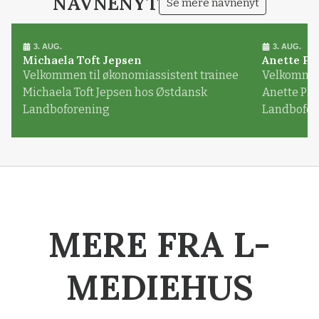
NAVNENYT
Se mere navnenyt
3. AUG.
3. AUG.
Michaela Toft Jepsen
Anette Pl
Velkommen til økonomiassistent trainee
Velkommen 
Michaela Toft Jepsen hos Østdansk
Anette Pl
Landboforening
Landbofor
MERE FRA L-
MEDIEHUS