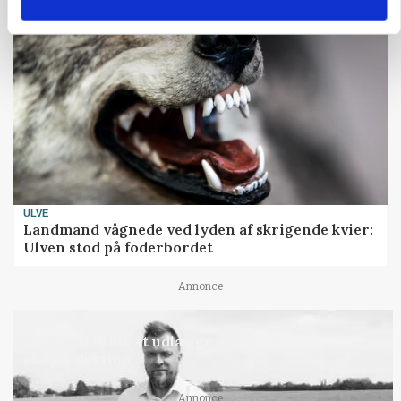
ULVE
Landmand vågnede ved lyden af skrigende kvier:
Ulven stod på foderbordet
Annonce
LEDER
Det er en uskik at udlægge et røgslør om
økoproduktion
Annonce