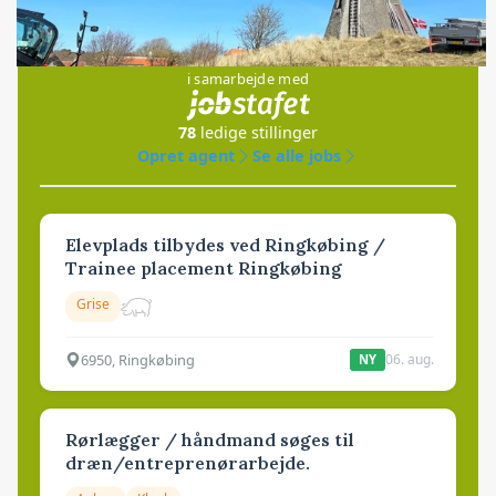
Jobs
i samarbejde med
78
ledige stillinger
Opret agent
Se alle jobs
Elevplads tilbydes ved Ringkøbing /
Trainee placement Ringkøbing
Grise
6950, Ringkøbing
06. aug.
NY
Rørlægger / håndmand søges til
dræn/entreprenørarbejde.