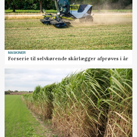
MASKINER
Forserie til selvkørende skårlægger afprøves i år