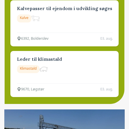
Kalvepasser til ejendom i udvikling søges
Kalve
6392, Bolderslev
03. aug.
Leder til klimastald
Klimastald
9670, Løgstør
03. aug.