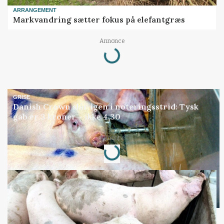
ARRANGEMENT
Markvandring sætter fokus på elefantgræs
Loading...
Annonce
GRISE
Danish Crown slår igen i noteringsstrid: Tysk
gab er 3 kroner – ikke 4,30
Loading...
Annonce