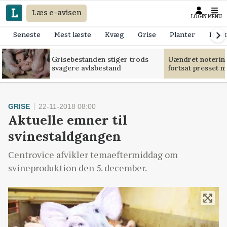
Læs e-avisen
LOGIN
MENU
Seneste
Mest læste
Kvæg
Grise
Planter
Mask
Grisebestanden stiger trods
Uændret notering
svagere avlsbestand
fortsat presset 
GRISE
22-11-2018 08:00
Aktuelle emner til
svinestaldgangen
Centrovice afvikler temaeftermiddag om
svineproduktion den 5. december.