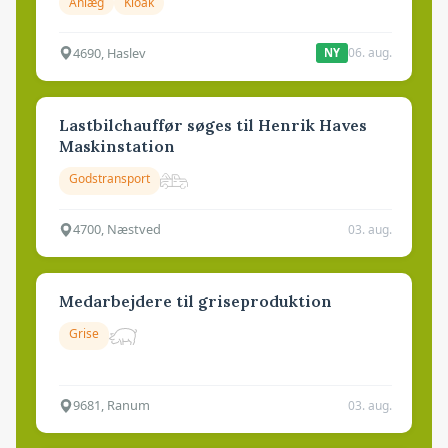
Anlæg
Kloak
4690, Haslev
06. aug.
NY
Lastbilchauffør søges til Henrik Haves
Maskinstation
Godstransport
4700, Næstved
03. aug.
Medarbejdere til griseproduktion
Grise
9681, Ranum
03. aug.