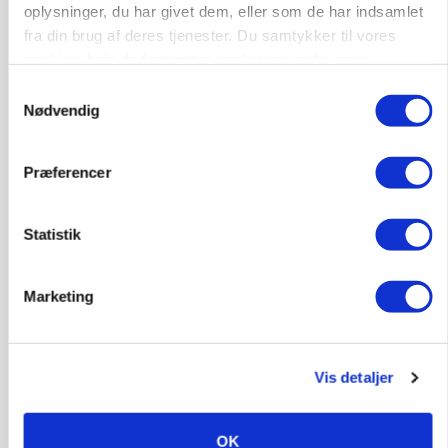
oplysninger, du har givet dem, eller som de har indsamlet
fra din brug af deres tjenester. Du samtykker til vores
MASKINER
cookies, hvis du fortsætter med at anvende vores
Forserie til selvkørende skårlægger afprøves i år
hjemmeside.
Samtykkevalg
Nødvendig
Annonce
ARRANGEMENT
Markvandring sætter fokus på elefantgræs
Præferencer
Annonce
Statistik
Loading...
Marketing
Vis detaljer
OK