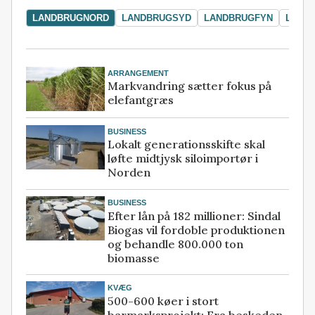
LANDBRUGNORD
LANDBRUGSYD
LANDBRUGFYN
LAND
ARRANGEMENT
Markvandring sætter fokus på
elefantgræs
BUSINESS
Lokalt generationsskifte skal
løfte midtjysk siloimportør i
Norden
BUSINESS
Efter lån på 182 millioner: Sindal
Biogas vil fordoble produktionen
og behandle 800.000 ton
biomasse
KVÆG
500-600 køer i stort
barmarksprojekt: Fra beskeden