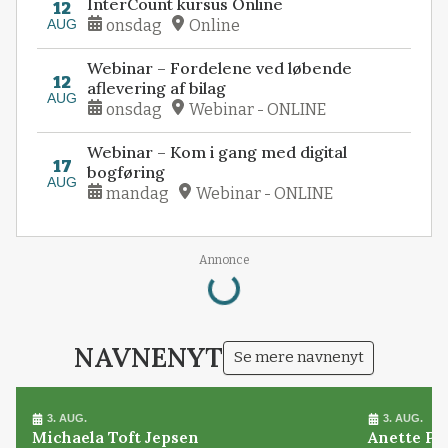
InterCount kursus Online
12
AUG
onsdag
Online
Webinar – Fordelene ved løbende
12
aflevering af bilag
AUG
onsdag
Webinar - ONLINE
Webinar – Kom i gang med digital
17
bogføring
AUG
mandag
Webinar - ONLINE
Annonce
Loading...
NAVNENYT
Se mere navnenyt
3. AUG.
3. AUG.
Michaela Toft Jepsen
Anette Pl