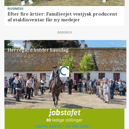
BUSINESS
Efter fire årtier: Familieejet vestjysk producent
af staldinventar får ny medejer
Annonce
KULTUR
Herregård holder høstdag
Loading...
Annonce
Jobs
i samarbejde med
80
ledige stillinger
Opret agent
Se alle jobs