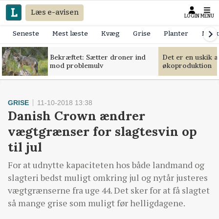
Læs e-avisen
LOGIN
MENU
Seneste
Mest læste
Kvæg
Grise
Planter
Mask
Bekræftet: Sætter droner ind
Det er en uskik 
mod problemulv
økoproduktion
GRISE
11-10-2018 13:38
Danish Crown ændrer
vægtgrænser for slagtesvin op
til jul
For at udnytte kapaciteten hos både landmand og
slagteri bedst muligt omkring jul og nytår justeres
vægtgrænserne fra uge 44. Det sker for at få slagtet
så mange grise som muligt før helligdagene.