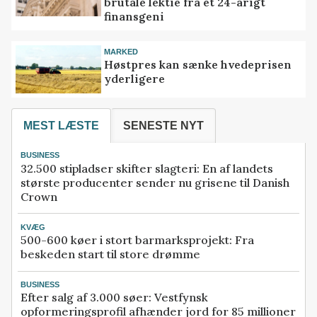
brutale lektie fra et 24-årigt
finansgeni
MARKED
Høstpres kan sænke hvedeprisen
yderligere
MEST LÆSTE
SENESTE NYT
BUSINESS
32.500 stipladser skifter slagteri: En af landets
største producenter sender nu grisene til Danish
Crown
KVÆG
500-600 køer i stort barmarksprojekt: Fra
beskeden start til store drømme
BUSINESS
Efter salg af 3.000 søer: Vestfynsk
opformeringsprofil afhænder jord for 85 millioner