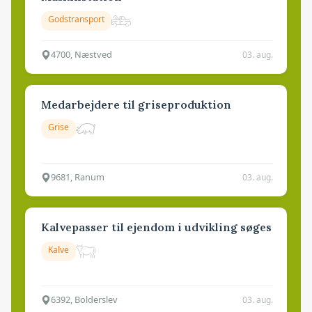
Godstransport
4700, Næstved
03. aug.
Medarbejdere til griseproduktion
Grise
9681, Ranum
03. aug.
Kalvepasser til ejendom i udvikling søges
Kalve
6392, Bolderslev
03. aug.