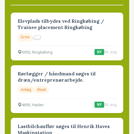
Elevplads tilbydes ved Ringkøbing /
Trainee placement Ringkøbing
Grise
6950, Ringkøbing
06. aug.
NY
Rørlægger / håndmand søges til
dræn/entreprenørarbejde.
Anlæg
Kloak
4690, Haslev
06. aug.
NY
Lastbilchauffør søges til Henrik Haves
Maskinstation