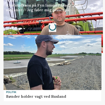
PLANTER
Kvælstofkaos på Fyn lammer landmænds
såplaner: - Jeg føler mig pisset på
Annonce
Loading...
POLITIK
Bønder holder vagt ved Rusland