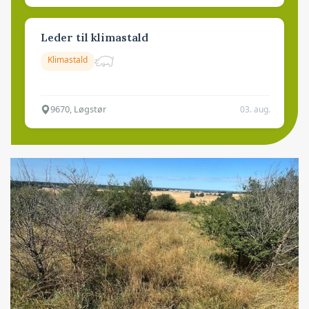
Leder til klimastald
Klimastald
9670, Løgstør
03. aug.