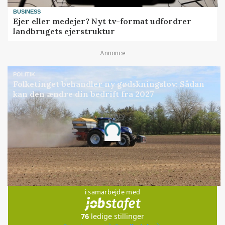
BUSINESS
Ejer eller medejer? Nyt tv-format udfordrer
landbrugets ejerstruktur
Annonce
POLITIK
Folketinget behandler ny gødskningslov: Sådan
kan den ændre din bedrift fra 2027
Annonce
Loading...
Jobs
i samarbejde med
76
ledige stillinger