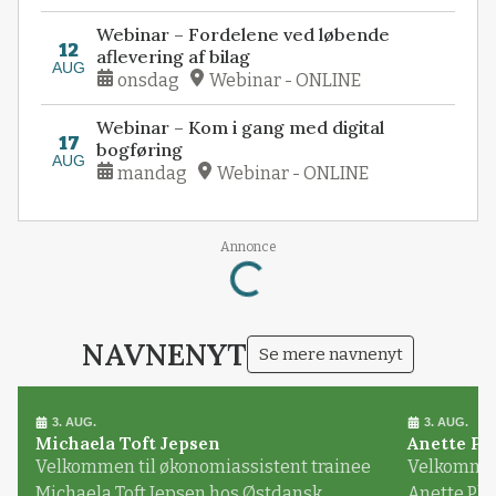
Webinar – Fordelene ved løbende
12
aflevering af bilag
AUG
onsdag
Webinar - ONLINE
Webinar – Kom i gang med digital
17
bogføring
AUG
mandag
Webinar - ONLINE
Annonce
Loading...
NAVNENYT
Se mere navnenyt
3. AUG.
3. AUG.
Michaela Toft Jepsen
Anette Pl
Velkommen til økonomiassistent trainee
Velkommen 
Michaela Toft Jepsen hos Østdansk
Anette Pl