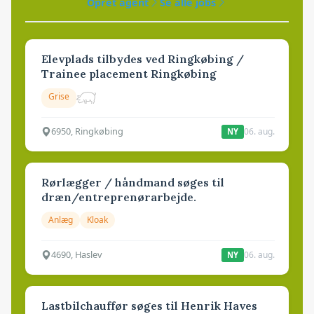
Opret agent
Se alle jobs
Elevplads tilbydes ved Ringkøbing /
Trainee placement Ringkøbing
Grise
6950, Ringkøbing
06. aug.
NY
Rørlægger / håndmand søges til
dræn/entreprenørarbejde.
Anlæg
Kloak
4690, Haslev
06. aug.
NY
Lastbilchauffør søges til Henrik Haves