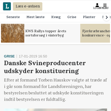
Læs e-avisen
LOGIN
MENU
Seneste
Mest læste
Kvæg
Grise
Planter
Mask
KWS Rallys topper årets
Fjerkræbranchen:
sortsforsøg i vinterbyg
konkurrence- og
GRISE
17-01-2019 16:50
Danske Svineproducenter
udskyder konstituering
Efter at formand Torben Hauskov valgte at træde af
i går som formand for Landsforeningen, har
bestyrelsen besluttet at udskyde konstitueringen
indtil bestyrelsen er fuldtallig.