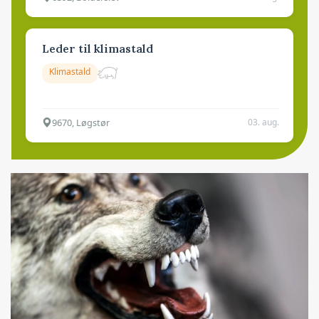
Leder til klimastald
Klimastald
9670, Løgstør
03. aug.