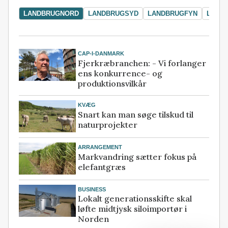
LANDBRUGNORD
LANDBRUGSYD
LANDBRUGFYN
LAND
CAP-I-DANMARK
Fjerkræbranchen: - Vi forlanger
ens konkurrence- og
produktionsvilkår
KVÆG
Snart kan man søge tilskud til
naturprojekter
ARRANGEMENT
Markvandring sætter fokus på
elefantgræs
BUSINESS
Lokalt generationsskifte skal
løfte midtjysk siloimportør i
Norden