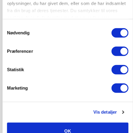
oplysninger, du har givet dem, eller som de har indsamlet
fra din brug af deres tjenester. Du samtykker til vores
cookies, hvis du fortsætter med at anvende vores
hjemmeside.
Samtykkevalg
Nødvendig
PLANTER
Før såmaskinen kører: Her er efterårets største
Præferencer
skadedyrsrisici
Statistik
Marketing
Vis detaljer
OK