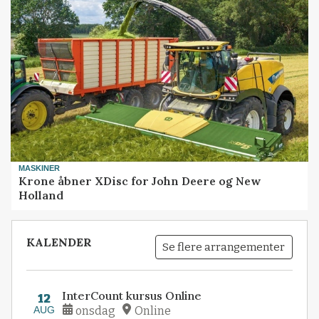
MASKINER
Krone åbner XDisc for John Deere og New
Holland
KALENDER
Se flere arrangementer
InterCount kursus Online
12
AUG
onsdag
Online