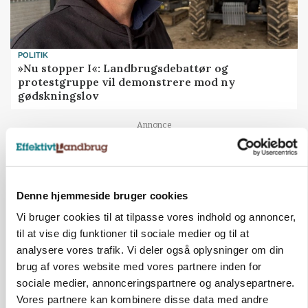
POLITIK
»Nu stopper I«: Landbrugsdebattør og
protestgruppe vil demonstrere mod ny
gødskningslov
Annonce
KVÆG
Snart kan man søge tilskud til naturprojekter
Denne hjemmeside bruger cookies
Annonce
Loading...
Vi bruger cookies til at tilpasse vores indhold og annoncer,
til at vise dig funktioner til sociale medier og til at
analysere vores trafik. Vi deler også oplysninger om din
brug af vores website med vores partnere inden for
sociale medier, annonceringspartnere og analysepartnere.
Vores partnere kan kombinere disse data med andre