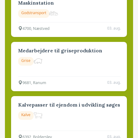
Maskinstation
Godstransport
4700, Næstved
03. aug.
Medarbejdere til griseproduktion
Grise
9681, Ranum
03. aug.
Kalvepasser til ejendom i udvikling søges
Kalve
6392, Bolderslev
03. aug.