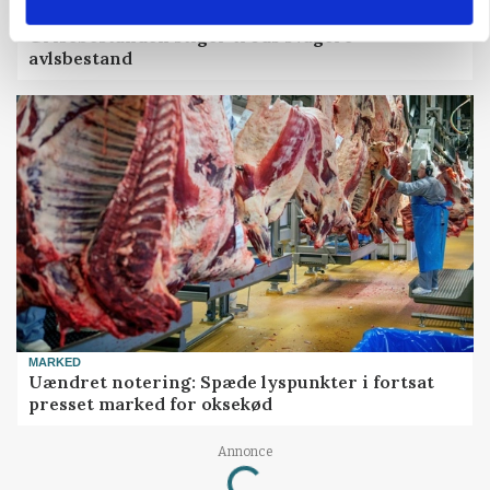
MARKED
Grisebestanden stiger trods svagere
avlsbestand
MARKED
Uændret notering: Spæde lyspunkter i fortsat
presset marked for oksekød
Annonce
Loading...