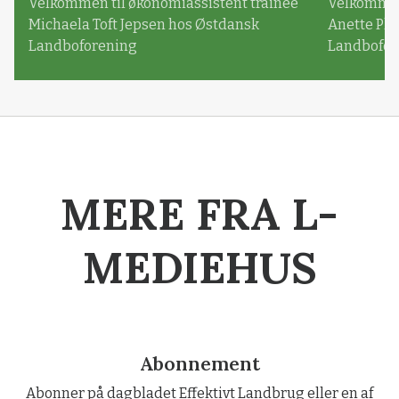
Velkommen til økonomiassistent trainee
Velkommen 
Michaela Toft Jepsen hos Østdansk
Anette Pl
Landboforening
Landbofor
MERE FRA L-
MEDIEHUS
Abonnement
Abonner på dagbladet Effektivt Landbrug eller en af