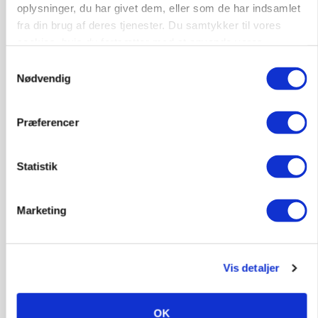
oplysninger, du har givet dem, eller som de har indsamlet
fra din brug af deres tjenester. Du samtykker til vores
cookies, hvis du fortsætter med at anvende vores
hjemmeside.
Samtykkevalg
Nødvendig
MASKINER
Forserie til selvkørende skårlægger afprøves i år
Præferencer
Annonce
ARRANGEMENT
Statistik
Markvandring sætter fokus på elefantgræs
Annonce
Marketing
Loading...
Vis detaljer
OK