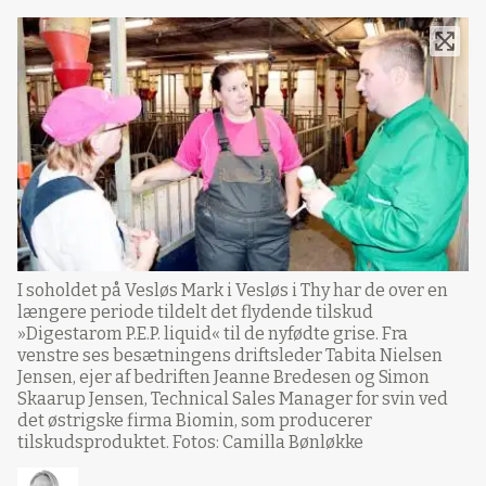
I soholdet på Vesløs Mark i Vesløs i Thy har de over en
længere periode tildelt det flydende tilskud
»Digestarom P.E.P. liquid« til de nyfødte grise. Fra
venstre ses besætningens driftsleder Tabita Nielsen
Jensen, ejer af bedriften Jeanne Bredesen og Simon
Skaarup Jensen, Technical Sales Manager for svin ved
det østrigske firma Biomin, som producerer
tilskudsproduktet. Fotos: Camilla Bønløkke