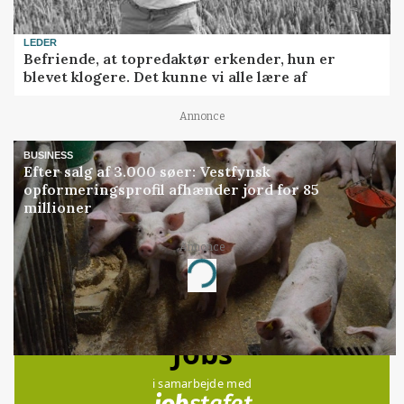
LEDER
Befriende, at topredaktør erkender, hun er
blevet klogere. Det kunne vi alle lære af
Annonce
BUSINESS
Efter salg af 3.000 søer: Vestfynsk
opformeringsprofil afhænder jord for 85
millioner
Annonce
Loading...
Jobs
i samarbejde med