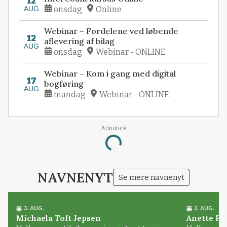
12
AUG
onsdag
Online
Webinar – Fordelene ved løbende
12
aflevering af bilag
AUG
onsdag
Webinar - ONLINE
Webinar – Kom i gang med digital
17
bogføring
AUG
mandag
Webinar - ONLINE
Annonce
Loading...
NAVNENYT
Se mere navnenyt
3. AUG.
3. AUG.
Michaela Toft Jepsen
Anette Pl