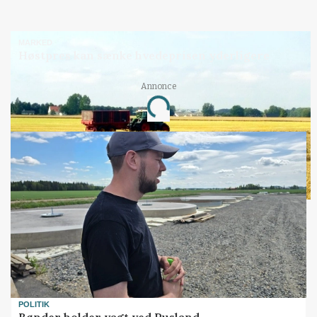
MARKED
Høstpres kan sænke hvedeprisen yderligere
Annonce
Loading...
POLITIK
Bønder holder vagt ved Rusland