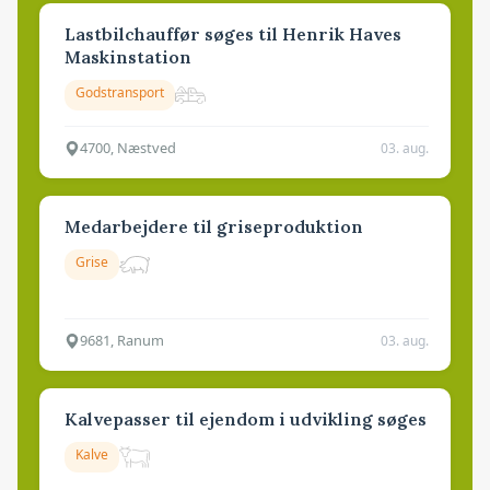
Lastbilchauffør søges til Henrik Haves
Maskinstation
Godstransport
4700, Næstved
03. aug.
Medarbejdere til griseproduktion
Grise
9681, Ranum
03. aug.
Kalvepasser til ejendom i udvikling søges
Kalve