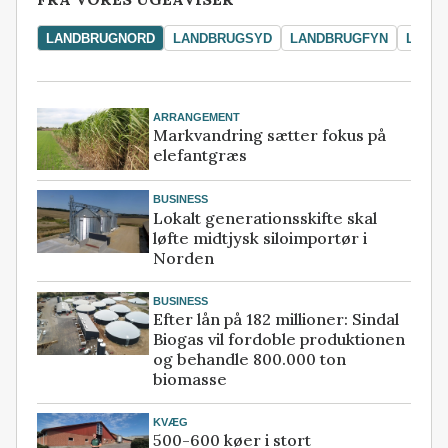
LANDBRUGNORD
LANDBRUGSYD
LANDBRUGFYN
LAND
ARRANGEMENT
Markvandring sætter fokus på
elefantgræs
BUSINESS
Lokalt generationsskifte skal
løfte midtjysk siloimportør i
Norden
BUSINESS
Efter lån på 182 millioner: Sindal
Biogas vil fordoble produktionen
og behandle 800.000 ton
biomasse
KVÆG
500-600 køer i stort