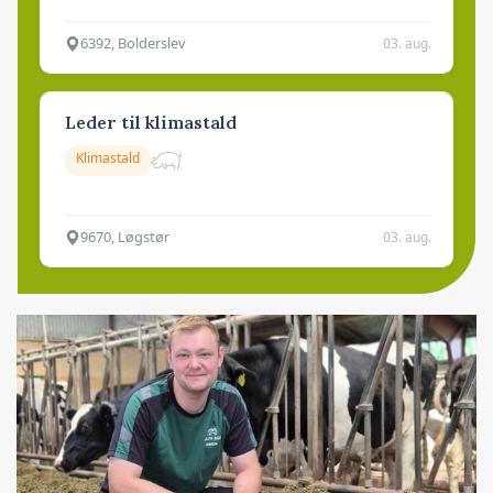
6392, Bolderslev
03. aug.
Leder til klimastald
Klimastald
9670, Løgstør
03. aug.