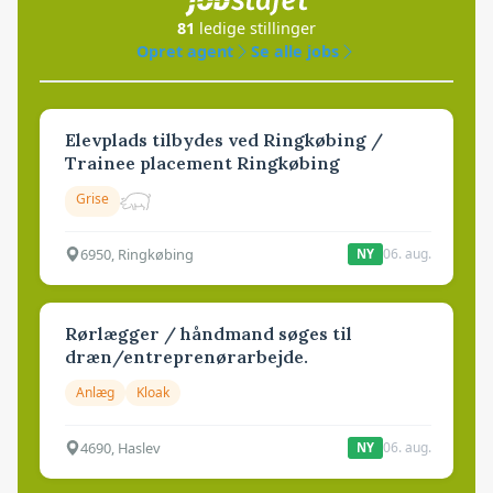
81
ledige stillinger
Opret agent
Se alle jobs
Elevplads tilbydes ved Ringkøbing /
Trainee placement Ringkøbing
Grise
6950, Ringkøbing
06. aug.
NY
Rørlægger / håndmand søges til
dræn/entreprenørarbejde.
Anlæg
Kloak
4690, Haslev
06. aug.
NY