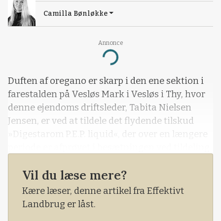
Camilla Bønløkke
Annonce
Loading...
Duften af oregano er skarp i den ene sektion i
farestalden på Vesløs Mark i Vesløs i Thy, hvor
denne ejendoms driftsleder, Tabita Nielsen
Jensen, er ved at tildele det flydende tilskud
»Digestarom P.E.P. liquid«, der over en længere
periode er afprøvet i besætningen ved tildeling
til de to dage gamle grise.
Vil du læse mere?
Vesløs Mark er blot den ene af de tre
Kære læser, denne artikel fra Effektivt
ejendomme, som ægteparret Henning
Landbrug er låst.
Bundgaard Larsen og Jeanne Bredesen driver