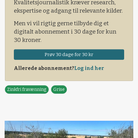
med hjælp fr
Kvalitetsjournalistik kræver research,
ekspertise og adgang til relevante kilder.
Men vi vil rigtig gerne tilbyde dig et
digitalt abonnement i 30 dage for kun
30 kroner.
Prøv 30 dage for 30 kr
Allerede abonnement?
Log ind her
Zinkfri fravænning
Grise