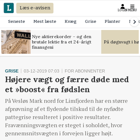
Læs e-avisen
LOGIN
MENU
Seneste
Mest læste
Kvæg
Grise
Planter
Mask
Nye aktierekorder – og den
brutale lektie fra et 24-årigt
På døgnvagt i hø
finansgeni
GRISE
03-12-2019 07:03
FOR ABONNENTER
Højere vægt og færre døde med
et »boost« fra fødslen
På Vesløs Mark nord for Limfjorden har en større
afprøvning af et flydende tilskud til de nyfødte
pattegrise resulteret i positive resultater.
Fravænningsvægten er steget i soholdet, hvor
gennemsnitsvægten i forvejen ligger højt.